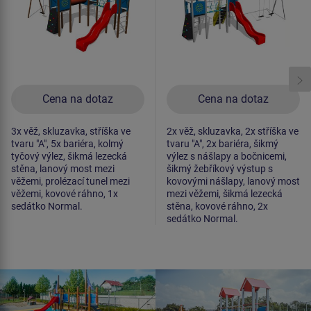
Cena na dotaz
Cena na dotaz
3x věž, skluzavka, stříška ve
2x věž, skluzavka, 2x stříška ve
tvaru "A", 5x bariéra, kolmý
tvaru "A", 2x bariéra, šikmý
tyčový výlez, šikmá lezecká
výlez s nášlapy a bočnicemi,
stěna, lanový most mezi
šikmý žebříkový výstup s
věžemi, prolézací tunel mezi
kovovými nášlapy, lanový most
věžemi, kovové ráhno, 1x
mezi věžemi, šikmá lezecká
sedátko Normal.
stěna, kovové ráhno, 2x
sedátko Normal.