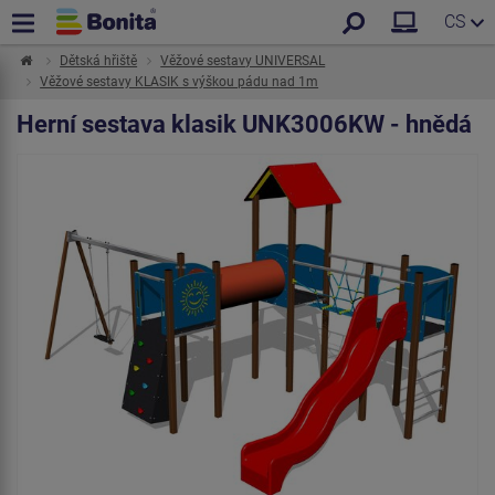
CS
Dětská hřiště
Věžové sestavy UNIVERSAL
Věžové sestavy KLASIK s výškou pádu nad 1m
Herní sestava klasik UNK3006KW - hnědá