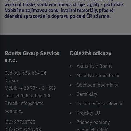
workout hřiště, venkovní fitness stroje, agility - psí hřiště.
Nabízíme zajímavou cenu, kvalitní materiály, přesné
dílenské zpracování a dopravu po celé ČR zdarma.
Bonita Group Service
Důležité odkazy
s.r.o.
Aktuality z Bonity
Čedlosy 583, 664 24
Nabídka zaměstnání
Drásov
Obchodní podmínky
Mobil: +420 774 401 509
Certifikáty
Tel.: +420 515 555 100
E-mail:
info@hriste-
Dokumenty ke stažení
bonita.cz
Projekty EU
IČO: 27738795
Zásady ochrany
DIČ: CZ27738795
osobních údajů