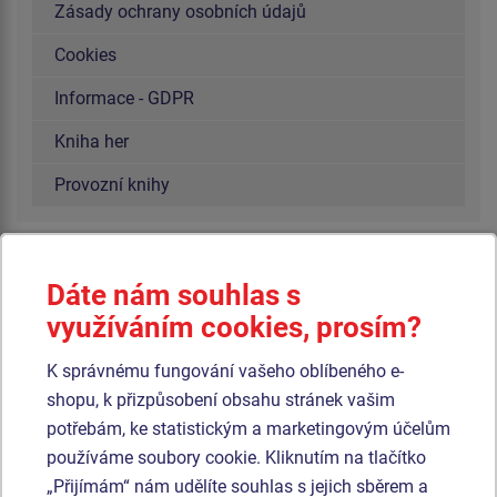
Zásady ochrany osobních údajů
Cookies
Informace - GDPR
Kniha her
Provozní knihy
Bonita Group Service s.r.o.
Dáte nám souhlas s
Mobil:
+420 774 401 509
využíváním cookies, prosím?
Tel.:
+420 515 555 100
E-mail:
info@hriste-bonita.cz
K správnému fungování vašeho oblíbeného e-
Napište nám z on-line formuláře
shopu, k přizpůsobení obsahu stránek vašim
potřebám, ke statistickým a marketingovým účelům
Otevírací doba kanceláře
používáme soubory cookie. Kliknutím na tlačítko
pondělí - čtvrtek 7:30 - 16:00
„Přijímám“ nám udělíte souhlas s jejich sběrem a