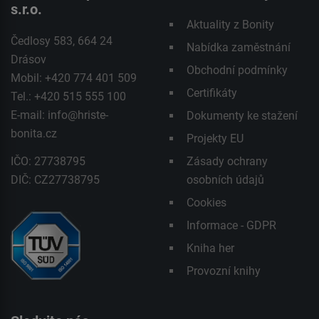
s.r.o.
Aktuality z Bonity
Čedlosy 583, 664 24
Nabídka zaměstnání
Drásov
Obchodní podmínky
Mobil: +420 774 401 509
Certifikáty
Tel.: +420 515 555 100
E-mail:
info@hriste-
Dokumenty ke stažení
bonita.cz
Projekty EU
IČO: 27738795
Zásady ochrany
DIČ: CZ27738795
osobních údajů
Cookies
Informace - GDPR
Kniha her
Provozní knihy