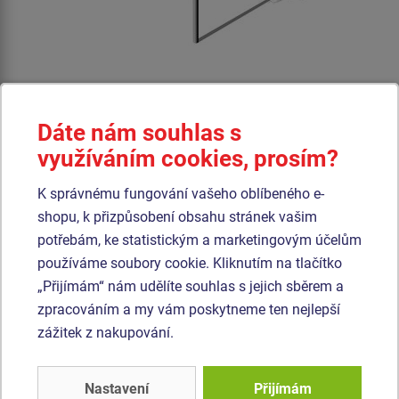
Cena na dotaz
Dáte nám souhlas s
využíváním cookies, prosím?
Basketbalový koš, výška 3,6 m.
K správnému fungování vašeho oblíbeného e-
Produkt - BSS-0103K-10
shopu, k přizpůsobení obsahu stránek vašim
ArchPingo table – stůl pro teqball BSS-0103K
potřebám, ke statistickým a marketingovým účelům
používáme soubory cookie. Kliknutím na tlačítko
„Přijímám“ nám udělíte souhlas s jejich sběrem a
zpracováním a my vám poskytneme ten nejlepší
zážitek z nakupování.
Nastavení
Přijímám