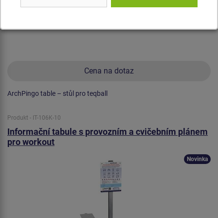
Cena na dotaz
ArchPingo table – stůl pro teqball
Produkt - IT-106K-10
Informační tabule s provozním a cvičebním plánem
pro workout
Novinka