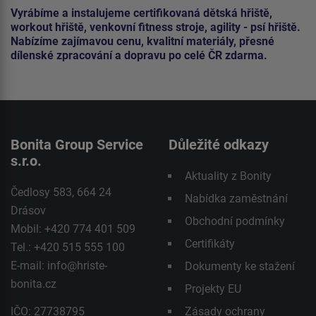
Vyrábíme a instalujeme certifikovaná dětská hřiště,
workout hřiště, venkovní fitness stroje, agility - psí hřiště.
Nabízíme zajímavou cenu, kvalitní materiály, přesné
dílenské zpracování a dopravu po celé ČR zdarma.
Bonita Group Service
Důležité odkazy
s.r.o.
Aktuality z Bonity
Čedlosy 583, 664 24
Nabídka zaměstnání
Drásov
Obchodní podmínky
Mobil: +420 774 401 509
Certifikáty
Tel.: +420 515 555 100
E-mail:
info@hriste-
Dokumenty ke stažení
bonita.cz
Projekty EU
IČO: 27738795
Zásady ochrany