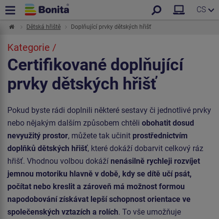
CS
Dětská hřiště
Doplňující prvky dětských hřišť
Kategorie /
Certifikované doplňující
prvky dětských hřišť
Pokud byste rádi doplnili některé sestavy či jednotlivé prvky
nebo nějakým dalším způsobem chtěli
obohatit dosud
nevyužitý prostor
, můžete tak učinit
prostřednictvím
doplňků dětských hřišť
, které dokáží dobarvit celkový ráz
hřišť. Vhodnou volbou dokáží
nenásilně rychleji rozvíjet
jemnou motoriku hlavně v době, kdy se dítě učí psát,
počítat nebo kreslit a zároveň má možnost formou
napodobování získávat lepší schopnost orientace ve
společenských vztazích a rolích
. To vše umožňuje