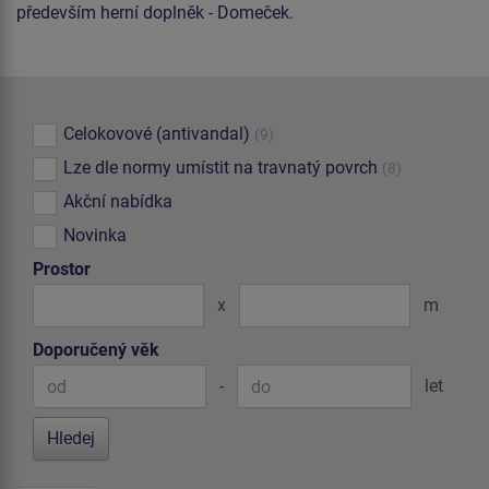
především herní doplněk - Domeček.
Celokovové (antivandal)
(9)
Lze dle normy umístit na travnatý povrch
(8)
Akční nabídka
Novinka
Prostor
x
m
Doporučený věk
-
let