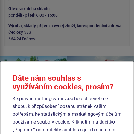
Otevírací doba skladu
pondělí - pátek 6:00 - 15:00
Výroba, sklady, příjem a výdej zboží, korespondenční adresa
Čedlosy 583
664 24 Drásov
Dáte nám souhlas s
využíváním cookies, prosím?
K správnému fungování vašeho oblíbeného e-
shopu, k přizpůsobení obsahu stránek vašim
potřebám, ke statistickým a marketingovým účelům
používáme soubory cookie. Kliknutím na tlačítko
„Přijímám“ nám udělíte souhlas s jejich sběrem a