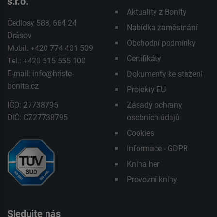
s.r.o.
Aktuality z Bonity
Čedlosy 583, 664 24
Nabídka zaměstnání
Drásov
Obchodní podmínky
Mobil: +420 774 401 509
Certifikáty
Tel.: +420 515 555 100
E-mail:
info@hriste-
Dokumenty ke stažení
bonita.cz
Projekty EU
IČO: 27738795
Zásady ochrany
DIČ: CZ27738795
osobních údajů
Cookies
Informace - GDPR
Kniha her
Provozní knihy
Sledujte nás