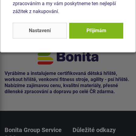
zpracováním a my vám poskytneme ten nejlepší
zážitek z nakupování.
Nastavení
Přijímám
Vyrábíme a instalujeme certifikovaná dětská hřiště,
workout hřiště, venkovní fitness stroje, agility - psí hřiště.
Nabízíme zajímavou cenu, kvalitní materiály, přesné
dílenské zpracování a dopravu po celé ČR zdarma.
Bonita Group Service
Důležité odkazy