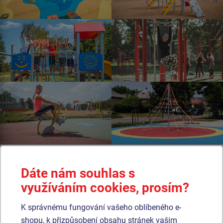
Dáte nám souhlas s
využíváním cookies, prosím?
Vyrábíme a instalujeme certifikovaná dětská hřiště,
K správnému fungování vašeho oblíbeného e-
workout hřiště, venkovní fitness stroje, agility - psí hřiště.
shopu, k přizpůsobení obsahu stránek vašim