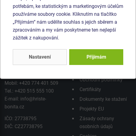
Nabízíme zajímavou cenu, kvalitní materiály, přesné
potřebám, ke statistickým a marketingovým účelům
dílenské zpracování a dopravu po celé ČR zdarma.
používáme soubory cookie. Kliknutím na tlačítko
„Přijímám“ nám udělíte souhlas s jejich sběrem a
zpracováním a my vám poskytneme ten nejlepší
zážitek z nakupování.
Bonita Group Service
Důležité odkazy
s.r.o.
Nastavení
Přijímám
Aktuality z Bonity
Čedlosy 583, 664 24
Nabídka zaměstnání
Drásov
Obchodní podmínky
Mobil: +420 774 401 509
Certifikáty
Tel.: +420 515 555 100
E-mail:
info@hriste-
Dokumenty ke stažení
bonita.cz
Projekty EU
IČO: 27738795
Zásady ochrany
DIČ: CZ27738795
osobních údajů