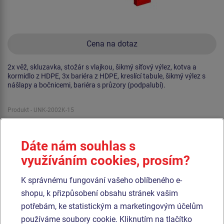
Cena na dotaz
2x věž, skluzavka, stožár s vlajkou, šikmý síťový výlez, kotva a
kormidlo z HDPE, 3x bariéra z HDPE, kreslící tabule, šikmý výlez s
nášlapy a bočnicemi, bariéra s průzory (podpalubí).
Produkt - UNK-2002K-15
Herní sestava loď UNK2002K - celokovová
Dáte nám souhlas s
Novinka
využíváním cookies, prosím?
K správnému fungování vašeho oblíbeného e-
shopu, k přizpůsobení obsahu stránek vašim
potřebám, ke statistickým a marketingovým účelům
používáme soubory cookie. Kliknutím na tlačítko