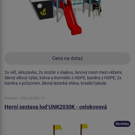
Cena na dotaz
2x věž, skluzavka, 2x stožár s vlajkou, lanový most mezi věžemi,
šikmý síťový výlez, kotva a kormidlo z HDPE, bariéra z HDPE, 2x
bariéra s průzorem, šikmá lezecká stěna, kreslící tabule.
Produkt - UNK-2030K-15
Herní sestava loď UNK2030K - celokovová
Novinka