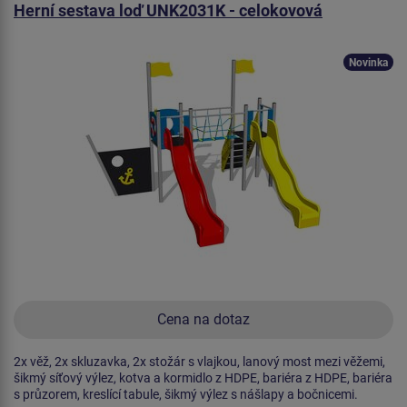
Herní sestava loď UNK2031K - celokovová
Novinka
Cena na dotaz
2x věž, 2x skluzavka, 2x stožár s vlajkou, lanový most mezi věžemi,
šikmý síťový výlez, kotva a kormidlo z HDPE, bariéra z HDPE, bariéra
s průzorem, kreslící tabule, šikmý výlez s nášlapy a bočnicemi.