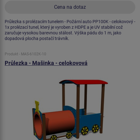
Cena na dotaz
Průlezka s prolézacím tunelem - Požární auto PP100K - celokovový -
1x prolézací tunel, který je vyroben z HDPE a je UV stabilní což
zaručuje vysokou barevnou stálost. Výška pádu do 1 m, jako
dopadová plocha postačí trávník.
Produkt - MAS-6102K-10
Průlezka - Mašinka - celokovová