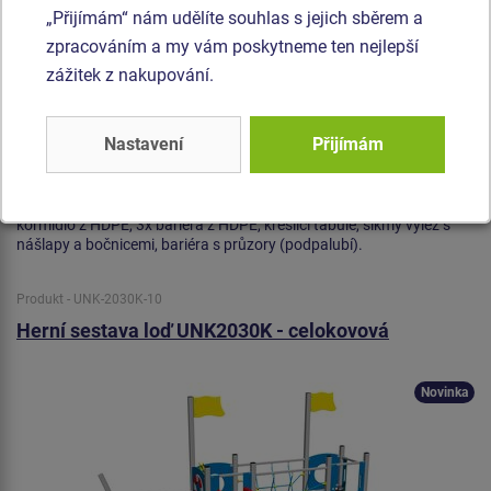
„Přijímám“ nám udělíte souhlas s jejich sběrem a
zpracováním a my vám poskytneme ten nejlepší
zážitek z nakupování.
Nastavení
Přijímám
Cena na dotaz
2x věž, skluzavka, stožár s vlajkou, šikmý síťový výlez, kotva a
kormidlo z HDPE, 3x bariéra z HDPE, kreslící tabule, šikmý výlez s
nášlapy a bočnicemi, bariéra s průzory (podpalubí).
Produkt - UNK-2030K-10
Herní sestava loď UNK2030K - celokovová
Novinka