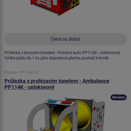
Cena na dotaz
Průlezka s lanovým tunelem - Požární auto PP110K - celokovový -
Výška pádu do 1 m, jako dopadová plocha postačí trávník.
Produkt - PP-114K-10
Průlezka s prolézacím tunelem - Ambulance
PP114K - celokovový
Novinka