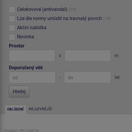
Celokovové (antivandal)
(25)
Lze dle normy umístit na travnatý povrch
(19)
Akční nabídka
Novinka
Prostor
x
m
Doporučený věk
-
let
NEJLEVNĚJŠÍ
OBLÍBENÉ
Produkt - PP-103K-10