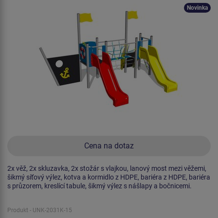
Novinka
Cena na dotaz
2x věž, 2x skluzavka, 2x stožár s vlajkou, lanový most mezi věžemi,
šikmý síťový výlez, kotva a kormidlo z HDPE, bariéra z HDPE, bariéra
s průzorem, kreslící tabule, šikmý výlez s nášlapy a bočnicemi.
Produkt - UNK-2031K-15