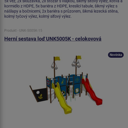
5x věž, 2x skluzavka, 2x stožár s vlajkou, šikmý síťový výlez, kotva a
kormidlo z HDPE, 5x bariéra z HDPE, kreslící tabule, šikmý výlez s
nášlapy a bočnicemi, 2x bariéra s průzorem, šikmá lezecká stěna,
kolmý tyčový výlez, kolmý síťový výlez.
Produkt - UNK-5005K-15
Herní sestava loď UNK5005K - celokovová
Novinka