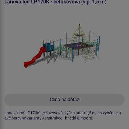
Lanová loď LP170K - celokovová (v.p. 1,5 m)
Cena na dotaz
Lanová loď LP170K - celokovová, výška pádu 1,5 m, na výběr jsou
dvě barevné varianty konstrukce - hnědá a modrá.