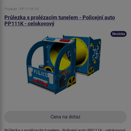
Produkt - PP-111K-10
Průlezka s prolézacím tunelem - Policejní auto
PP111K - celokovový
Novinka
Cena na dotaz
Průlezka s prolézacím tunelem - Policejní auto PP111K - celokovový