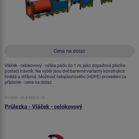
Cena na dotaz
Vláček - celokovový - výška pádu do 1 m, jako dopadová plocha
postačí trávník. Na výběr jsou dvě barevné varianty konstrukce
hnědá a stříbrná. Možnost celoplastového (HDPE) provedení za
příplatek - cena na dotaz.
Produkt - VLA-6201K-10
Průlezka - Vláček - celokovový