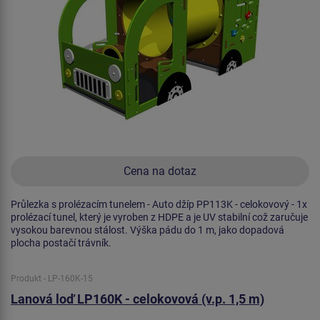
Cena na dotaz
Průlezka s prolézacím tunelem - Auto džíp PP113K - celokovový - 1x
prolézací tunel, který je vyroben z HDPE a je UV stabilní což zaručuje
vysokou barevnou stálost. Výška pádu do 1 m, jako dopadová
plocha postačí trávník.
Produkt - LP-160K-15
Lanová loď LP160K - celokovová (v.p. 1,5 m)