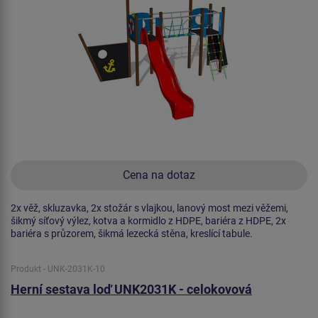
Cena na dotaz
2x věž, skluzavka, 2x stožár s vlajkou, lanový most mezi věžemi,
šikmý síťový výlez, kotva a kormidlo z HDPE, bariéra z HDPE, 2x
bariéra s průzorem, šikmá lezecká stěna, kreslící tabule.
Produkt - UNK-2031K-10
Herní sestava loď UNK2031K - celokovová