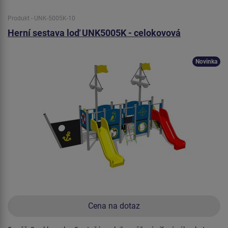
Produkt - UNK-5005K-10
Herní sestava loď UNK5005K - celokovová
Novinka
Cena na dotaz