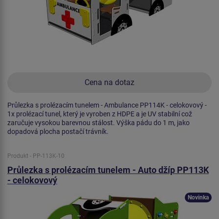
Cena na dotaz
Průlezka s prolézacím tunelem - Ambulance PP114K - celokovový -
1x prolézací tunel, který je vyroben z HDPE a je UV stabilní což
zaručuje vysokou barevnou stálost. Výška pádu do 1 m, jako
dopadová plocha postačí trávník.
Produkt - PP-113K-10
Průlezka s prolézacím tunelem - Auto džíp PP113K
- celokovový
Novinka