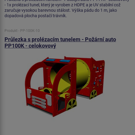
- 1x prolézací tunel, který je vyroben z HDPE a je UV stabilní což
zaručuje vysokou barevnou stálost. Výška pádu do 1 m, jako
dopadová plocha postačí trávník.
Produkt - PP-100K-10
Průlezka s prolézacím tunelem - Požární auto
PP100K - celokovový