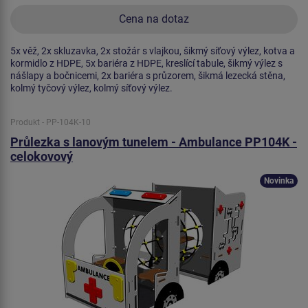
Cena na dotaz
5x věž, 2x skluzavka, 2x stožár s vlajkou, šikmý síťový výlez, kotva a
kormidlo z HDPE, 5x bariéra z HDPE, kreslící tabule, šikmý výlez s
nášlapy a bočnicemi, 2x bariéra s průzorem, šikmá lezecká stěna,
kolmý tyčový výlez, kolmý síťový výlez.
Produkt - PP-104K-10
Průlezka s lanovým tunelem - Ambulance PP104K -
celokovový
Novinka