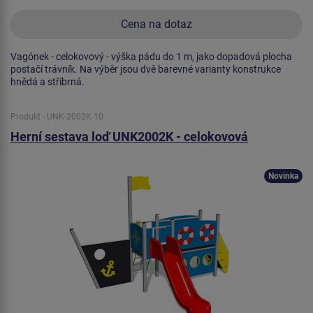
Cena na dotaz
Vagónek - celokovový - výška pádu do 1 m, jako dopadová plocha
postačí trávník. Na výběr jsou dvě barevné varianty konstrukce
hnědá a stříbrná.
Produkt - UNK-2002K-10
Herní sestava loď UNK2002K - celokovová
Novinka