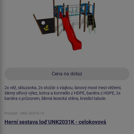
Cena na dotaz
2x věž, skluzavka, 2x stožár s vlajkou, lanový most mezi věžemi,
šikmý síťový výlez, kotva a kormidlo z HDPE, bariéra z HDPE, 2x
bariéra s průzorem, šikmá lezecká stěna, kreslící tabule.
Produkt - UNK-2031K-10
Herní sestava loď UNK2031K - celokovová