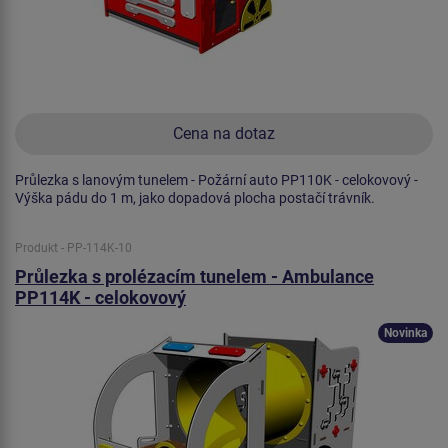
Cena na dotaz
Průlezka s lanovým tunelem - Požární auto PP110K - celokovový -
Výška pádu do 1 m, jako dopadová plocha postačí trávník.
Produkt - PP-114K-10
Průlezka s prolézacím tunelem - Ambulance
PP114K - celokovový
Novinka