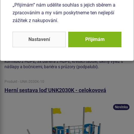
„Přijímám“ nám udělíte souhlas s jejich sběrem a
zpracováním a my vám poskytneme ten nejlepší
zážitek z nakupování.
Nastavení
Přijímám
Cena na dotaz
2x věž, skluzavka, stožár s vlajkou, šikmý síťový výlez, kotva a
kormidlo z HDPE, 3x bariéra z HDPE, kreslící tabule, šikmý výlez s
nášlapy a bočnicemi, bariéra s průzory (podpalubí).
Produkt - UNK-2030K-10
Herní sestava loď UNK2030K - celokovová
Novinka