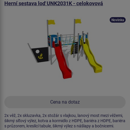
Herní sestava loď UNK2031K - celokovová
Novinka
Cena na dotaz
2x věž, 2x skluzavka, 2x stožár s vlajkou, lanový most mezi věžemi,
šikmý síťový výlez, kotva a kormidlo z HDPE, bariéra z HDPE, bariéra
s průzorem, kreslící tabule, šikmý výlez s nášlapy a bočnicemi.