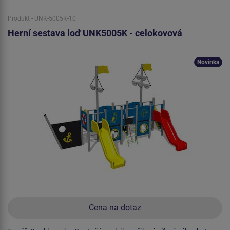
Produkt - UNK-5005K-10
Herní sestava loď UNK5005K - celokovová
Novinka
Cena na dotaz