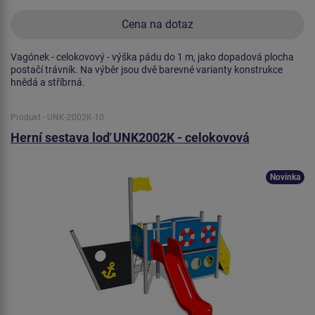
Cena na dotaz
Vagónek - celokovový - výška pádu do 1 m, jako dopadová plocha
postačí trávník. Na výběr jsou dvě barevné varianty konstrukce
hnědá a stříbrná.
Produkt - UNK-2002K-10
Herní sestava loď UNK2002K - celokovová
Novinka