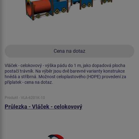
Cena na dotaz
Vláček - celokovový - výška pádu do 1 m, jako dopadová plocha
postačí trávník. Na výběr jsou dvě barevné varianty konstrukce
hnědá a stříbrná. Možnost celoplastového (HDPE) provedení za
příplatek - cena na dotaz.
Produkt - VLA-6201K-10
Průlezka - Vláček - celokovový