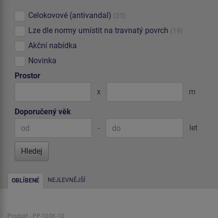
Celokovové (antivandal)
(25)
Lze dle normy umístit na travnatý povrch
(19)
Akční nabídka
Novinka
Prostor
x
m
Doporučený věk
-
let
NEJLEVNĚJŠÍ
OBLÍBENÉ
Produkt - PP-103K-10