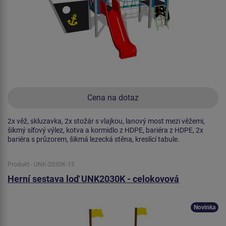
Cena na dotaz
2x věž, skluzavka, 2x stožár s vlajkou, lanový most mezi věžemi,
šikmý síťový výlez, kotva a kormidlo z HDPE, bariéra z HDPE, 2x
bariéra s průzorem, šikmá lezecká stěna, kreslící tabule.
Produkt - UNK-2030K-15
Herní sestava loď UNK2030K - celokovová
Novinka