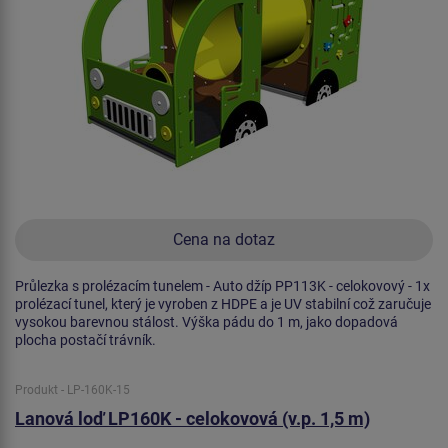
Cena na dotaz
Průlezka s prolézacím tunelem - Auto džíp PP113K - celokovový - 1x
prolézací tunel, který je vyroben z HDPE a je UV stabilní což zaručuje
vysokou barevnou stálost. Výška pádu do 1 m, jako dopadová
plocha postačí trávník.
Produkt - LP-160K-15
Lanová loď LP160K - celokovová (v.p. 1,5 m)