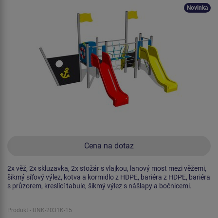
Novinka
Cena na dotaz
2x věž, 2x skluzavka, 2x stožár s vlajkou, lanový most mezi věžemi,
šikmý síťový výlez, kotva a kormidlo z HDPE, bariéra z HDPE, bariéra
s průzorem, kreslící tabule, šikmý výlez s nášlapy a bočnicemi.
Produkt - UNK-2031K-15