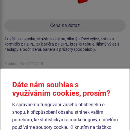
Cena na dotaz
2x věž, skluzavka, stožár s vlajkou, šikmý síťový výlez, kotva a
kormidlo z HDPE, 3x bariéra z HDPE, kreslící tabule, šikmý výlez s
nášlapy a bočnicemi, bariéra s průzory (podpalubí).
Produkt - UNK-2002K-15
Herní sestava loď UNK2002K - celokovová
Dáte nám souhlas s
Novinka
využíváním cookies, prosím?
K správnému fungování vašeho oblíbeného e-
shopu, k přizpůsobení obsahu stránek vašim
potřebám, ke statistickým a marketingovým účelům
používáme soubory cookie. Kliknutím na tlačítko