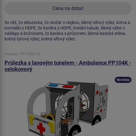
Cena na dotaz
5x věž, 2x skluzavka, 2x stožár s vlajkou, šikmý síťový výlez, kotva a
kormidlo z HDPE, 5x bariéra z HDPE, kreslící tabule, šikmý výlez s
nášlapy a bočnicemi, 2x bariéra s průzorem, šikmá lezecká stěna,
kolmý tyčový výlez, kolmý síťový výlez.
Produkt - PP-104K-10
Průlezka s lanovým tunelem - Ambulance PP104K -
celokovový
Novinka