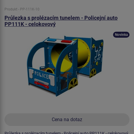
Produkt - PP-111K-10
Průlezka s prolézacím tunelem - Policejní auto
PP111K - celokovový
Novinka
Cena na dotaz
Průlezka s prolézacím tunelem - Policejní auto PP111K - celokovový