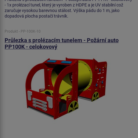
- 1x prolézací tunel, který je vyroben z HDPE a je UV stabilní což
zaručuje vysokou barevnou stálost. Výška pádu do 1 m, jako
dopadová plocha postačí trávník.
Produkt - PP-100K-10
Průlezka s prolézacím tunelem - Požární auto
PP100K - celokovový