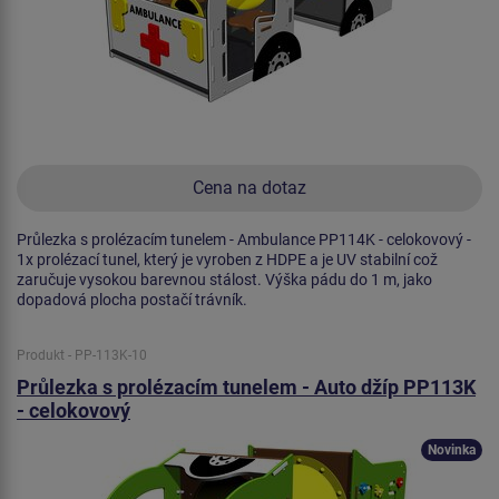
Cena na dotaz
Průlezka s prolézacím tunelem - Ambulance PP114K - celokovový -
1x prolézací tunel, který je vyroben z HDPE a je UV stabilní což
zaručuje vysokou barevnou stálost. Výška pádu do 1 m, jako
dopadová plocha postačí trávník.
Produkt - PP-113K-10
Průlezka s prolézacím tunelem - Auto džíp PP113K
- celokovový
Novinka