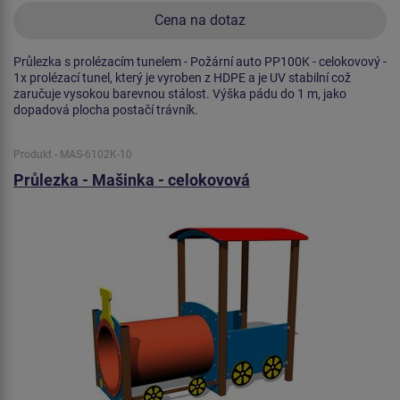
Cena na dotaz
Průlezka s prolézacím tunelem - Požární auto PP100K - celokovový -
1x prolézací tunel, který je vyroben z HDPE a je UV stabilní což
zaručuje vysokou barevnou stálost. Výška pádu do 1 m, jako
dopadová plocha postačí trávník.
Produkt - MAS-6102K-10
Průlezka - Mašinka - celokovová