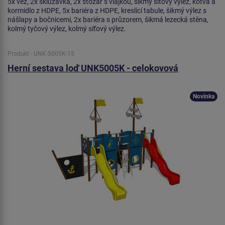
5x věž, 2x skluzavka, 2x stožár s vlajkou, šikmý síťový výlez, kotva a
kormidlo z HDPE, 5x bariéra z HDPE, kreslící tabule, šikmý výlez s
nášlapy a bočnicemi, 2x bariéra s průzorem, šikmá lezecká stěna,
kolmý tyčový výlez, kolmý síťový výlez.
Produkt - UNK-5005K-15
Herní sestava loď UNK5005K - celokovová
Novinka