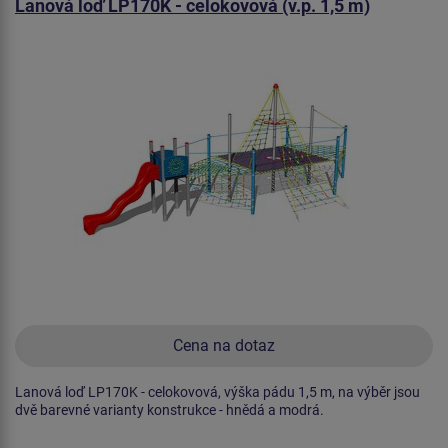
Lanová loď LP170K - celokovová (v.p. 1,5 m)
Cena na dotaz
Lanová loď LP170K - celokovová, výška pádu 1,5 m, na výběr jsou
dvě barevné varianty konstrukce - hnědá a modrá.