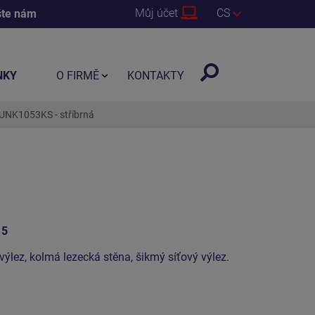
Můj účet
CS
šte nám
NKY
O FIRMĚ
KONTAKTY
 UNK1053KS - stříbrná
15
výlez, kolmá lezecká stěna, šikmý síťový výlez.