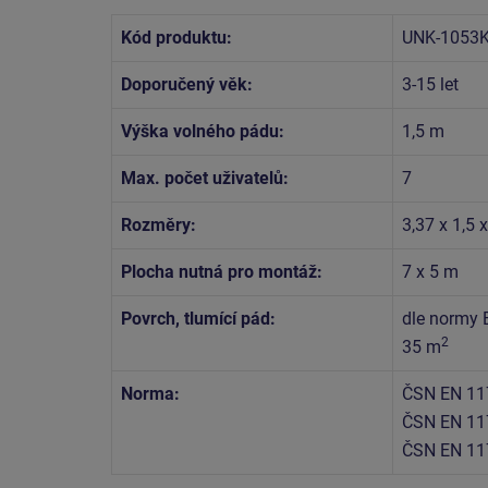
Kód produktu:
UNK-1053K
Doporučený věk:
3-15 let
Výška volného pádu:
1,5 m
Max. počet uživatelů:
7
Rozměry:
3,37 x 1,5 
Plocha nutná pro montáž:
7 x 5 m
Povrch, tlumící pád:
dle normy 
2
35 m
Norma:
ČSN EN 11
ČSN EN 11
ČSN EN 11