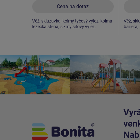
Cena na dotaz
Věž, skluzavka, kolmý tyčový výlez, kolmá
Věž, sklu
lezecká stěna, šikmý síťový výlez.
bariéra,
Vyrá
venk
Nabí