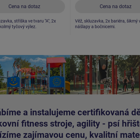
Cena na dotaz
Cena na dotaz
zavka, stříška ve tvaru "A", 2x
Věž, skluzavka, 2x bariéra, šikmý 
 kolmý tyčový výlez.
nášlapy a bočnicemi.
bíme a instalujeme certifikovaná dět
ovní fitness stroje, agility - psí hřišt
zíme zajímavou cenu, kvalitní mater