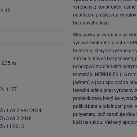
vyrobeny z konstrukční černé
S-15
nástřikem práškovou vypalova
betonového lože.
Skluzavka je vyrobena ze sklo
vysoce kvalitního plastu HDP
hustotou, který se vyznačuje 
záření a hlavně bezpečností, 
x 2,35 m
nebezpečí zranění dětí ostrým
materiálu HERKULES (16 mm l
jádrem) a jsou spojována pla
EN 1177
lezecká stěna jsou vyrobeny 
protiskluzem, který se vyznač
poškrábání a odolností proti 
76-1 ed.2 +A1:2024
polyesteru, což zaručuje dlou
76-3 ed.2:2018
kůži na rukou. Veškerý spojov
76-11:2015