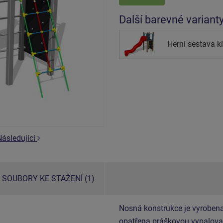
Další barevné variant
Herní sestava 
Následující
SOUBORY KE STAŽENÍ (1)
Nosná konstrukce je vyrobena
opatřena práškovou vypalovac