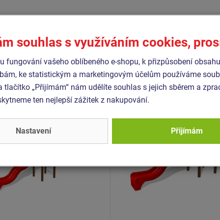
Podobné
zboží
ám souhlas s využíváním cookies, pro
 fungování vašeho oblíbeného e-shopu, k přizpůsobení obsahu
- UNK-1018K-15
Produkt - UNK-1012K-15
bám, ke statistickým a marketingovým účelům používáme soubo
 sestava klasik UNK1018K
Herní sestava klasik UN
a tlačítko „Přijímám“ nám udělíte souhlas s jejich sběrem a zpr
kovová
- celokovová
ytneme ten nejlepší zážitek z nakupování.
Novinka
Nastavení
Přijímám