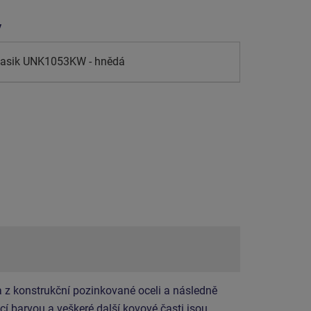
y
klasik UNK1053KW - hnědá
 z konstrukční pozinkované oceli a následně
í barvou a veškeré další kovové časti jsou