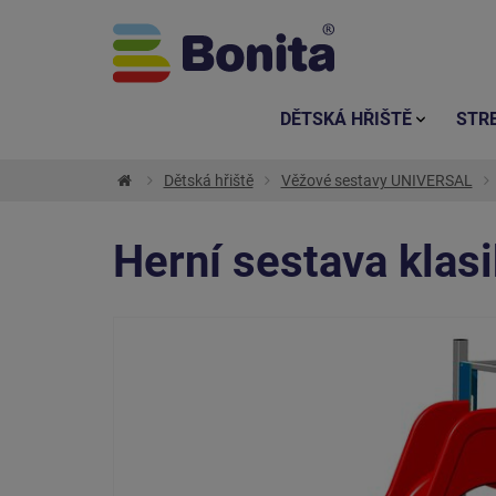
DĚTSKÁ HŘIŠTĚ
STR
Dětská hřiště
Věžové sestavy UNIVERSAL
Herní sestava klas