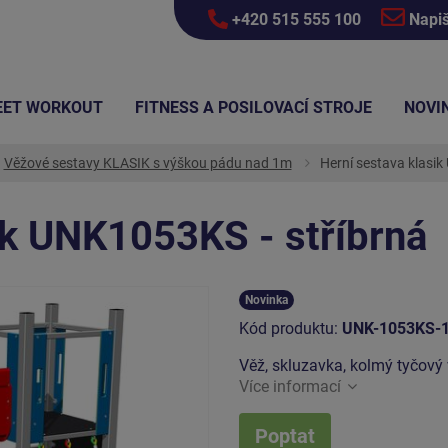
+420 515 555 100
Napi
EET WORKOUT
FITNESS A POSILOVACÍ STROJE
NOVI
Věžové sestavy KLASIK s výškou pádu nad 1m
Herní sestava klasik
ik UNK1053KS - stříbrná
Novinka
Kód produktu:
UNK-1053KS-
Věž, skluzavka, kolmý tyčový 
Více informací
Poptat