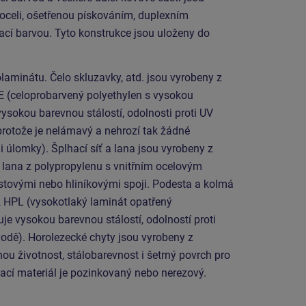
 oceli, ošetřenou pískováním, duplexním
cí barvou. Tyto konstrukce jsou uloženy do
laminátu. Čelo skluzavky, atd. jsou vyrobeny z
E (celoprobarvený polyethylen s vysokou
vysokou barevnou stálostí, odolnosti proti UV
protože je nelámavý a nehrozí tak žádné
i úlomky). Šplhací síť a lana jsou vyrobeny z
ana z polypropylenu s vnitřním ocelovým
stovými nebo hliníkovými spoji. Podesta a kolmá
z HPL (vysokotlaký laminát opatřený
uje vysokou barevnou stálostí, odolností proti
vodě). Horolezecké chyty jsou vyrobeny z
hou životnost, stálobarevnost i šetrný povrch pro
ací materiál je pozinkovaný nebo nerezový.