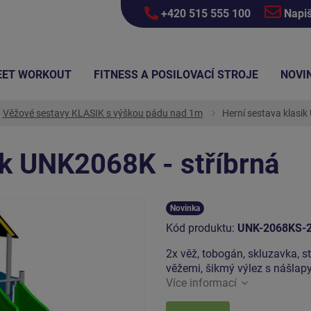
+420 515 555 100
Napi
EET WORKOUT
FITNESS A POSILOVACÍ STROJE
NOVI
Věžové sestavy KLASIK s výškou pádu nad 1m
Herní sestava klasik
ik UNK2068K - stříbrná
Novinka
Kód produktu:
UNK-2068KS-
2x věž, tobogán, skluzavka, st
věžemi, šikmý výlez s nášlapy
Více informací