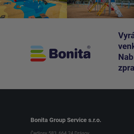
Vyrá
venk
Nabí
zpra
Bonita Group Service s.r.o.
Čedlosy 583, 664 24 Drásov