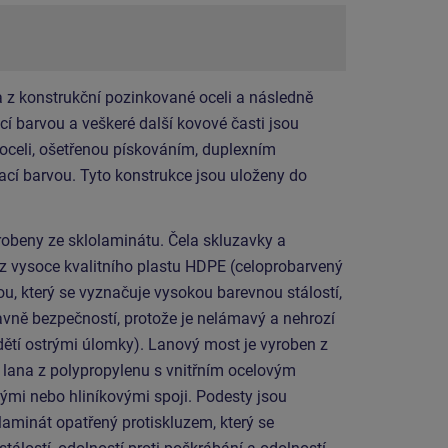
 z konstrukční pozinkované oceli a následně
í barvou a veškeré další kovové časti jsou
 oceli, ošetřenou pískováním, duplexním
cí barvou. Tyto konstrukce jsou uloženy do
obeny ze sklolaminátu. Čela skluzavky a
 z vysoce kvalitního plastu HDPE (celoprobarvený
u, který se vyznačuje vysokou barevnou stálostí,
lavně bezpečností, protože je nelámavý a nehrozí
dětí ostrými úlomky). Lanový most je vyroben z
ana z polypropylenu s vnitřním ocelovým
ými nebo hliníkovými spoji. Podesty jsou
laminát opatřený protiskluzem, který se