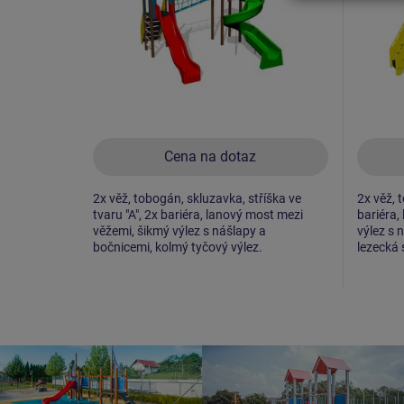
Cena na dotaz
2x věž, tobogán, skluzavka, stříška ve
2x věž, t
tvaru "A", 2x bariéra, lanový most mezi
bariéra,
věžemi, šikmý výlez s nášlapy a
výlez s 
bočnicemi, kolmý tyčový výlez.
lezecká 