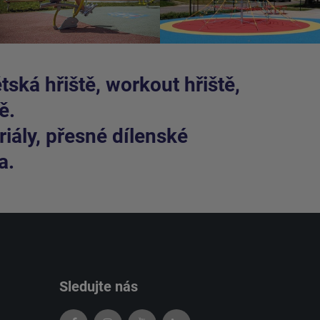
ská hřiště, workout hřiště,
ě.
iály, přesné dílenské
a.
Sledujte nás