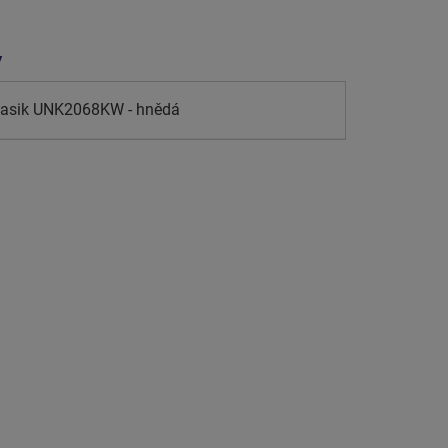
y
klasik UNK2068KW - hnědá