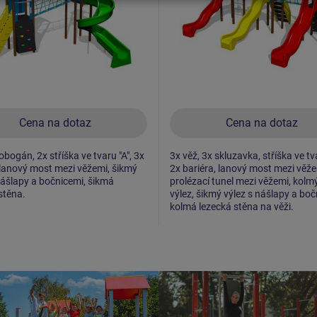
Cena na dotaz
Cena na dotaz
obogán, 2x stříška ve tvaru "A", 3x
3x věž, 3x skluzavka, stříška ve tva
 lanový most mezi věžemi, šikmý
2x bariéra, lanový most mezi věže
nášlapy a bočnicemi, šikmá
prolézací tunel mezi věžemi, kolm
stěna.
výlez, šikmý výlez s nášlapy a boč
kolmá lezecká stěna na věži.