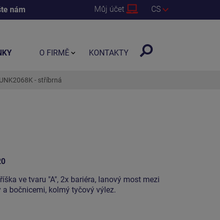
Můj účet
CS
šte nám
NKY
O FIRMĚ
KONTAKTY
 UNK2068K - stříbrná
20
říška ve tvaru "A", 2x bariéra, lanový most mezi
 a bočnicemi, kolmý tyčový výlez.