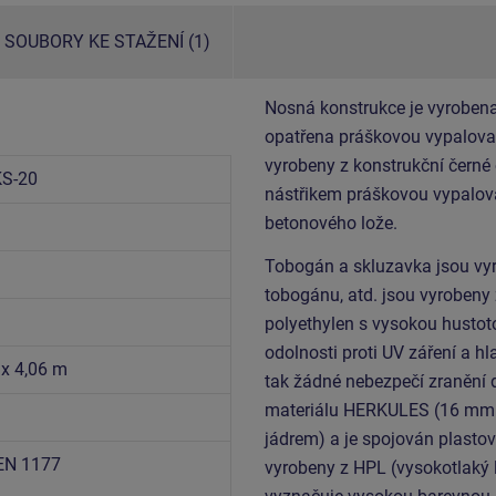
SOUBORY KE STAŽENÍ (1)
Nosná konstrukce je vyrobena
opatřena práškovou vypalovac
vyrobeny z konstrukční černé
S-20
nástřikem práškovou vypalova
betonového lože.
Tobogán a skluzavka jsou vyr
tobogánu, atd. jsou vyrobeny
polyethylen s vysokou hustoto
odolnosti proti UV záření a h
 x 4,06 m
tak žádné nebezpečí zranění 
materiálu HERKULES (16 mm l
jádrem) a je spojován plastov
EN 1177
vyrobeny z HPL (vysokotlaký 