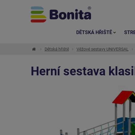
DĚTSKÁ HŘIŠTĚ
STR
Dětská hřiště
Věžové sestavy UNIVERSAL
Herní sestava klas