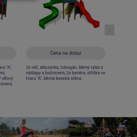
Cena na dotaz
ru "A",
2x věž, skluzavka, tobogán, šikmý výlez s
5x věž, 2x 
mi,
nášlapy a bočnicemi, 2x bariéra, stříška ve
šikmý síťov
ý síťový
tvaru "A", šikmá lezecká stěna.
HDPE, 5x ba
nicemi,
šikmý výlez
bariéra s p
kolmý tyčov