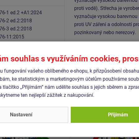
vyznačuje vysokou barevnou st
proti vodě). Střecha je vyrob
76-1 ed.2 +A1:2024
vyznačuje vysokou barevnou st
76-2 ed.2:2018
proti UV záření a odolností pr
76-3 ed.2:2018
pozinkovaný nebo nerezový.
76-11:2015
ám souhlas s využíváním cookies, pro
Podobné
zboží
 fungování vašeho oblíbeného e-shopu, k přizpůsobení obsahu
bám, ke statistickým a marketingovým účelům používáme soubo
a tlačítko „Přijímám“ nám udělíte souhlas s jejich sběrem a zpr
- UNK-2065K-20
Produkt - UNK-3017K-15
ytneme ten nejlepší zážitek z nakupování.
 sestava klasik UNK2065K
Herní sestava klasik UN
kovová
- celokovová
Nastavení
Přijímám
Novinka