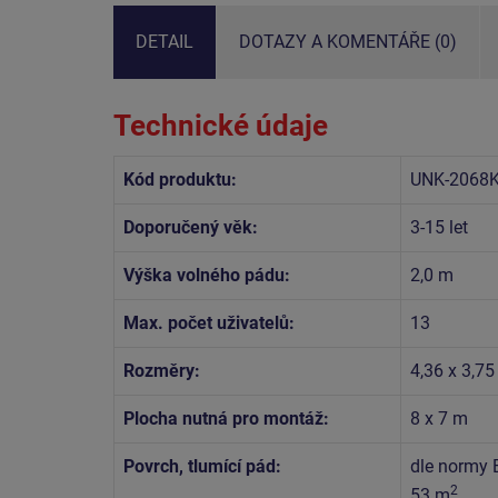
DETAIL
DOTAZY A KOMENTÁŘE (0)
Technické údaje
Kód produktu:
UNK-2068K
Doporučený věk:
3-15 let
Výška volného pádu:
2,0 m
Max. počet uživatelů:
13
Rozměry:
4,36 x 3,75
Plocha nutná pro montáž:
8 x 7 m
Povrch, tlumící pád:
dle normy 
2
53 m