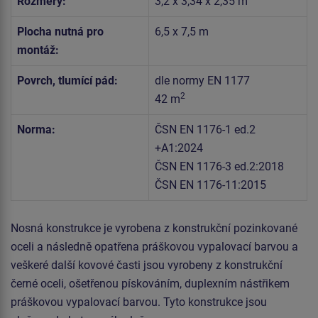
Rozměry:
3,2 x 3,34 x 2,35 m
Plocha nutná pro
6,5 x 7,5 m
montáž:
Povrch, tlumící pád:
dle normy EN 1177
2
42 m
Norma:
ČSN EN 1176-1 ed.2
+A1:2024
ČSN EN 1176-3 ed.2:2018
ČSN EN 1176-11:2015
Nosná konstrukce je vyrobena z konstrukční pozinkované
oceli a následně opatřena práškovou vypalovací barvou a
veškeré další kovové časti jsou vyrobeny z konstrukční
černé oceli, ošetřenou pískováním, duplexním nástřikem
práškovou vypalovací barvou. Tyto konstrukce jsou