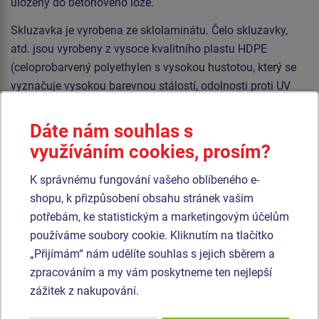
uloženy do betonového lože.
Skluzavka je vyrobena ze sklolaminátu. Čelo skluzavky,
atd. jsou vyrobeny z vysoce kvalitního plastu HDPE
(celoprobarvený polyethylen s vysokou hustotou, který se
vyznačuje vysokou barevnou stálostí, odolnosti proti UV
záření a hlavně bezpečností, protože je nelámavý a nehrozí
tak žádné nebezpečí zranění dětí ostrými úlomky). Šplhací
Dáte nám souhlas s
síť a lanový most jsou vyrobeny z materiálu HERKULES (16
využíváním cookies, prosím?
mm lana z polypropylenu s vnitřním ocelovým jádrem) a
jsou spojovány plastovými nebo hliníkovými spoji. Podesty
K správnému fungování vašeho oblíbeného e-
jsou vyrobeny z HPL (vysokotlaký laminát opatřený
shopu, k přizpůsobení obsahu stránek vašim
protiskluzem, který se vyznačuje vysokou barevnou
potřebám, ke statistickým a marketingovým účelům
stálostí, odolností proti poškrábání a odolností proti vodě).
používáme soubory cookie. Kliknutím na tlačítko
Veškerý spojovací materiál je pozinkovaný nebo nerezový.
„Přijímám“ nám udělíte souhlas s jejich sběrem a
zpracováním a my vám poskytneme ten nejlepší
zážitek z nakupování.
Podobné
zboží