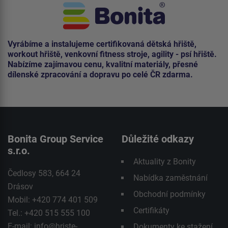
Vyrábíme a instalujeme certifikovaná dětská hřiště,
workout hřiště, venkovní fitness stroje, agility - psí hřiště.
Nabízíme zajímavou cenu, kvalitní materiály, přesné
dílenské zpracování a dopravu po celé ČR zdarma.
Bonita Group Service
Důležité odkazy
s.r.o.
Aktuality z Bonity
Čedlosy 583, 664 24
Nabídka zaměstnání
Drásov
Obchodní podmínky
Mobil: +420 774 401 509
Certifikáty
Tel.: +420 515 555 100
E-mail:
info@hriste-
Dokumenty ke stažení