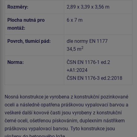
Rozměry:
2,89 x 3,39 x 3,56 m
Plocha nutná pro
6 x 7 m
montáž:
Povrch, tlumící pád:
dle normy EN 1177
2
34,5 m
Norma:
ČSN EN 1176-1 ed.2
+A1:2024
ČSN EN 1176-3 ed.2:2018
Nosná konstrukce je vyrobena z konstrukční pozinkované
oceli a následně opatřena práškovou vypalovací barvou a
veškeré další kovové časti jsou vyrobeny z konstrukční
černé oceli, ošetřenou pískováním, duplexním nástřikem
práškovou vypalovací barvou. Tyto konstrukce jsou
uloženy do betonového lože.