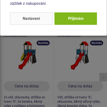
zážitek z nakupování.
Podobné
zboží
Nastavení
Přijímám
Produkt - UNK-2006K-15
Produkt - UNK-2061K-15
Herní sestava klasik
Herní sestava klasik
UNK2006K -
UNK2061K -
celokovová
celokovová
Novinka
Novinka
Cena na dotaz
Cena na dotaz
2x věž, skluzavka, stříška ve
Věž, stříška ve tvaru "A",
tvaru "A", 3x bariéra, šikmý
skluzavka, šikmý síťový výlez,
výlez s nášlapy a bočnicemi,
šikmá lezecká stěna, 2x