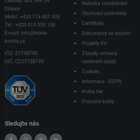
Čedlosy 583, 664 24
Nabídka zaměstnání
Drásov
Obchodní podmínky
Mobil: +420 774 401 509
Certifikáty
Tel.: +420 515 555 100
E-mail:
info@hriste-
Dokumenty ke stažení
bonita.cz
Projekty EU
IČO: 27738795
Zásady ochrany
DIČ: CZ27738795
osobních údajů
Cookies
Informace - GDPR
Kniha her
Provozní knihy
Sledujte nás