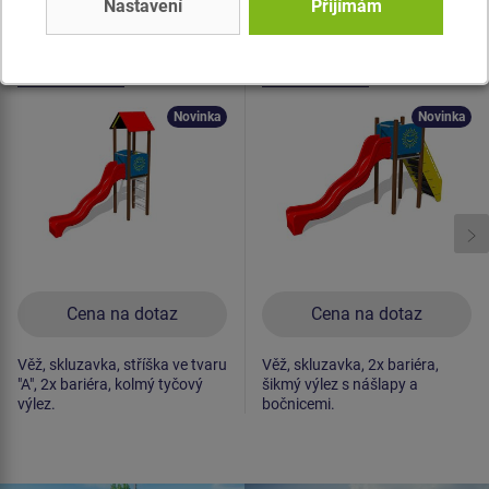
Nastavení
Přijímám
Produkt - UNK-1018K-15
Produkt - UNK-1012K-15
Herní sestava klasik
Herní sestava klasik
UNK1018K -
UNK1012K -
celokovová
celokovová
Novinka
Novinka
Cena na dotaz
Cena na dotaz
Věž, skluzavka, stříška ve tvaru
Věž, skluzavka, 2x bariéra,
"A", 2x bariéra, kolmý tyčový
šikmý výlez s nášlapy a
výlez.
bočnicemi.