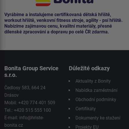
Vyrábíme a instalujeme certifikovaná dětská hřiště,
workout hřiště, venkovní fitness stroje, agility - psí hřiště.
Nabízíme zajímavou cenu, kvalitní materiály, přesné
dílenské zpracování a dopravu po celé ČR zdarma.
Bonita Group Service
Důležité odkazy
s.r.o.
Aktuality z Bonity
Čedlosy 583, 664 24
Nabídka zaměstnání
Drásov
Obchodní podmínky
Mobil: +420 774 401 509
Certifikáty
Tel.: +420 515 555 100
E-mail:
info@hriste-
Dokumenty ke stažení
bonita.cz
Projekty EU