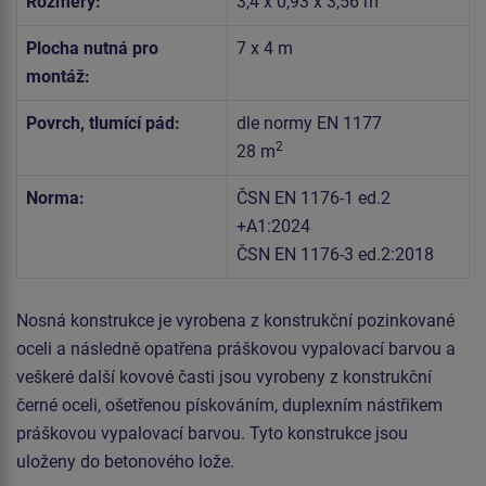
Rozměry:
3,4 x 0,93 x 3,56 m
Plocha nutná pro
7 x 4 m
montáž:
Povrch, tlumící pád:
dle normy EN 1177
2
28 m
Norma:
ČSN EN 1176-1 ed.2
+A1:2024
ČSN EN 1176-3 ed.2:2018
Nosná konstrukce je vyrobena z konstrukční pozinkované
oceli a následně opatřena práškovou vypalovací barvou a
veškeré další kovové časti jsou vyrobeny z konstrukční
černé oceli, ošetřenou pískováním, duplexním nástřikem
práškovou vypalovací barvou. Tyto konstrukce jsou
uloženy do betonového lože.