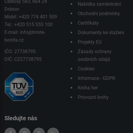
Čedlosy 583, 664 24
Nabídka zaměstnání
Drásov
Obchodní podmínky
Mobil: +420 774 401 509
Certifikáty
Tel.: +420 515 555 100
E-mail:
info@hriste-
Dokumenty ke stažení
bonita.cz
Projekty EU
IČO: 27738795
Zásady ochrany
DIČ: CZ27738795
osobních údajů
Cookies
Informace - GDPR
Kniha her
Provozní knihy
Sledujte nás