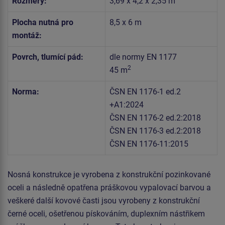
Rozměry:
3,69 x 4,2 x 2,35 m
Plocha nutná pro
8,5 x 6 m
montáž:
Povrch, tlumící pád:
dle normy EN 1177
2
45 m
Norma:
ČSN EN 1176-1 ed.2
+A1:2024
ČSN EN 1176-2 ed.2:2018
ČSN EN 1176-3 ed.2:2018
ČSN EN 1176-11:2015
Nosná konstrukce je vyrobena z konstrukční pozinkované
oceli a následně opatřena práškovou vypalovací barvou a
veškeré další kovové časti jsou vyrobeny z konstrukční
černé oceli, ošetřenou pískováním, duplexním nástřikem