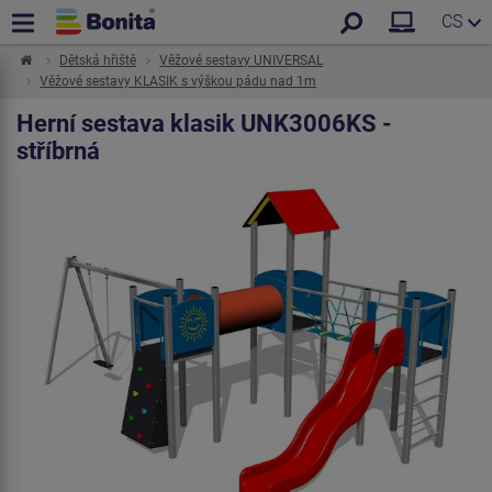
CS
Dětská hřiště
Věžové sestavy UNIVERSAL
Věžové sestavy KLASIK s výškou pádu nad 1m
Herní sestava klasik UNK3006KS -
stříbrná