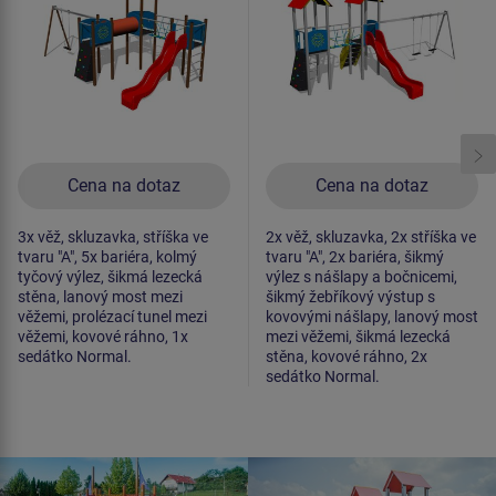
Cena na dotaz
Cena na dotaz
3x věž, skluzavka, stříška ve
2x věž, skluzavka, 2x stříška ve
tvaru "A", 5x bariéra, kolmý
tvaru "A", 2x bariéra, šikmý
tyčový výlez, šikmá lezecká
výlez s nášlapy a bočnicemi,
stěna, lanový most mezi
šikmý žebříkový výstup s
věžemi, prolézací tunel mezi
kovovými nášlapy, lanový most
věžemi, kovové ráhno, 1x
mezi věžemi, šikmá lezecká
sedátko Normal.
stěna, kovové ráhno, 2x
sedátko Normal.