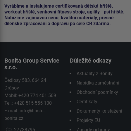
Vyrábíme a instalujeme certifikovaná dětská hřiště,
workout hřiště, venkovní fitness stroje, agility - psí hřiště.
Nabízíme zajímavou cenu, kvalitní materiály, přesné
dílenské zpracování a dopravu po celé ČR zdarma.
Bonita Group Service
Důležité odkazy
s.r.o.
Aktuality z Bonity
Čedlosy 583, 664 24
Nabídka zaměstnání
Drásov
Obchodní podmínky
Mobil: +420 774 401 509
Certifikáty
Tel.: +420 515 555 100
E-mail:
info@hriste-
Dokumenty ke stažení
bonita.cz
Projekty EU
IČO: 27738795
Zásady ochrany