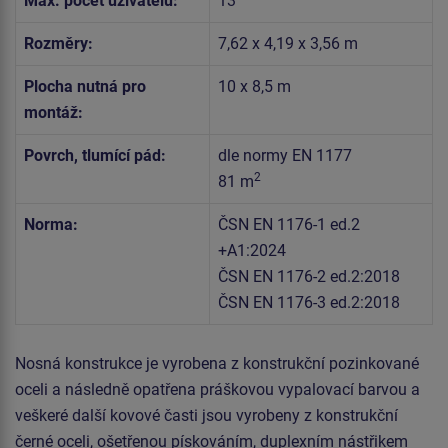
Max. počet uživatelů:
13
Rozměry:
7,62 x 4,19 x 3,56 m
Plocha nutná pro
10 x 8,5 m
montáž:
Povrch, tlumící pád:
dle normy EN 1177
2
81 m
Norma:
ČSN EN 1176-1 ed.2
+A1:2024
ČSN EN 1176-2 ed.2:2018
ČSN EN 1176-3 ed.2:2018
Nosná konstrukce je vyrobena z konstrukční pozinkované
oceli a následně opatřena práškovou vypalovací barvou a
veškeré další kovové časti jsou vyrobeny z konstrukční
černé oceli, ošetřenou pískováním, duplexním nástřikem