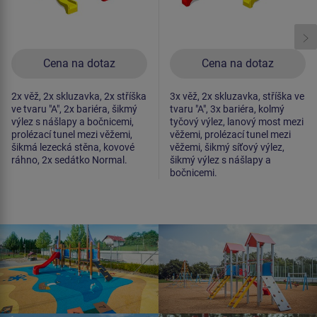
Cena na dotaz
Cena na dotaz
2x věž, 2x skluzavka, 2x stříška
3x věž, 2x skluzavka, stříška ve
ve tvaru "A", 2x bariéra, šikmý
tvaru "A", 3x bariéra, kolmý
výlez s nášlapy a bočnicemi,
tyčový výlez, lanový most mezi
prolézací tunel mezi věžemi,
věžemi, prolézací tunel mezi
šikmá lezecká stěna, kovové
věžemi, šikmý síťový výlez,
ráhno, 2x sedátko Normal.
šikmý výlez s nášlapy a
bočnicemi.