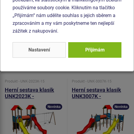
nerezových řetězů na kovovém nosníku. Horolezecké chyty
používáme soubory cookie. Kliknutím na tlačítko
jsou vyrobeny z polyesteru, což zaručuje dlouhou životnost,
„Přijímám“ nám udělíte souhlas s jejich sběrem a
stálobarevnost i šetrný povrch pro kůži na rukou. Prolézací
zpracováním a my vám poskytneme ten nejlepší
tunel je vyroben z HDPE (celoprobarvený polyethylen, který
zážitek z nakupování.
se vyznačuje vysokou barevnou stálostí a odolností proti
UV záření). Veškerý spojovací materiál je pozinkovaný
nebo nerezový.
Nastavení
Přijímám
Podobné
zboží
Produkt - UNK-2023K-15
Produkt - UNK-3007K-15
Herní sestava klasik
Herní sestava klasik
UNK2023K -
UNK3007K -
celokovová
celokovová
Novinka
Novinka