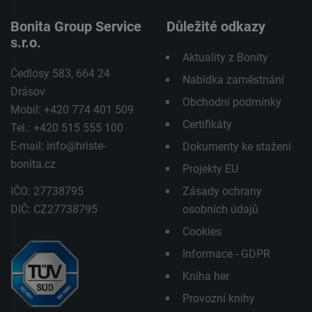
Bonita Group Service
Důležité odkazy
s.r.o.
Aktuality z Bonity
Čedlosy 583, 664 24
Nabídka zaměstnání
Drásov
Obchodní podmínky
Mobil: +420 774 401 509
Certifikáty
Tel.: +420 515 555 100
E-mail:
info@hriste-
Dokumenty ke stažení
bonita.cz
Projekty EU
IČO: 27738795
Zásady ochrany
DIČ: CZ27738795
osobních údajů
Cookies
Informace - GDPR
Kniha her
Provozní knihy