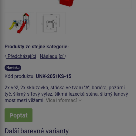
Produkty ze stejné kategorie:
Předcházející
Následující
Novinka
Kód produktu:
UNK-2051KS-15
2x věž, 2x skluzavka, stříška ve tvaru "A", bariéra, požární
tyč, šikmý síťový výlez, šikmá lezecká stěna, šikmý lanový
most mezi věžemi.
Více informací
Poptat
Další barevné varianty