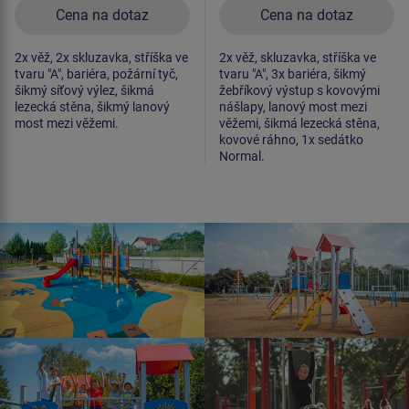
Cena na dotaz
Cena na dotaz
2x věž, 2x skluzavka, stříška ve
2x věž, skluzavka, stříška ve
tvaru "A", bariéra, požární tyč,
tvaru "A", 3x bariéra, šikmý
šikmý síťový výlez, šikmá
žebříkový výstup s kovovými
lezecká stěna, šikmý lanový
nášlapy, lanový most mezi
most mezi věžemi.
věžemi, šikmá lezecká stěna,
kovové ráhno, 1x sedátko
Normal.