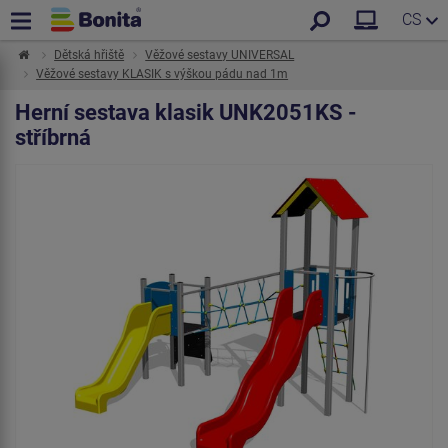
CS
Dětská hřiště
Věžové sestavy UNIVERSAL
Věžové sestavy KLASIK s výškou pádu nad 1m
Herní sestava klasik UNK2051KS -
stříbrná