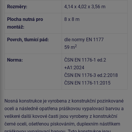
Rozměry:
4,14 x 4,02 x 3,56 m
Plocha nutná pro
8 x 8 m
montáž:
Povrch, tlumící pád:
dle normy EN 1177
2
59 m
Norma:
ČSN EN 1176-1 ed.2
+A1:2024
ČSN EN 1176-3 ed.2:2018
ČSN EN 1176-11:2015
Nosná konstrukce je vyrobena z konstrukční pozinkované
oceli a následně opatřena práškovou vypalovací barvou a
veškeré další kovové časti jsou vyrobeny z konstrukční
černé oceli, ošetřenou pískováním, duplexním nástřikem
práškovou vypalovací barvou. Tyto konstrukce jsou