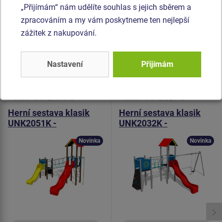
proti UV záření a odolností proti vodě). Horolezecké chyty
„Přijímám“ nám udělíte souhlas s jejich sběrem a
jsou vyrobeny z polyesteru, což zaručuje dlouhou životnost,
zpracováním a my vám poskytneme ten nejlepší
stálobarevnost i šetrný povrch pro kůži na rukou. Veškerý
zážitek z nakupování.
spojovací materiál je pozinkovaný nebo nerezový.
Nastavení
Přijímám
Podobné
zboží
Produkt - UNK-2051K-15
Produkt - UNK-2032K-15
Herní sestava klasik
Herní sestava klasik
UNK2051K -
UNK2032K -
celokovová
celokovová
Novinka
Novinka