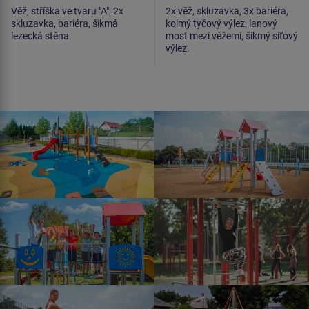
Věž, stříška ve tvaru "A", 2x
2x věž, skluzavka, 3x bariéra,
skluzavka, bariéra, šikmá
kolmý tyčový výlez, lanový
lezecká stěna.
most mezi věžemi, šikmý síťový
výlez.