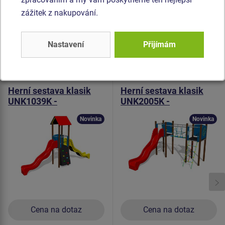
pro kůži na rukou. Veškerý spojovací materiál je
zážitek z nakupování.
pozinkovaný nebo nerezový.
Nastavení
Přijímám
Podobné
zboží
Produkt - UNK-1039K-15
Produkt - UNK-2005K-15
Herní sestava klasik
Herní sestava klasik
UNK1039K -
UNK2005K -
celokovová
celokovová
Novinka
Novinka
Cena na dotaz
Cena na dotaz