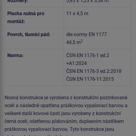
Rozměry:
5,85 x 1,23 x 3,56 m
Plocha nutná pro
11 x 4,5 m
montáž:
Povrch, tlumící pád:
dle normy EN 1177
2
44,5 m
Norma:
ČSN EN 1176-1 ed.2
+A1:2024
ČSN EN 1176-3 ed.2:2018
ČSN EN 1176-11:2015
Nosná konstrukce je vyrobena z konstrukční pozinkované
oceli a následně opatřena práškovou vypalovací barvou a
veškeré další kovové časti jsou vyrobeny z konstrukční
černé oceli, ošetřenou pískováním, duplexním nástřikem
práškovou vypalovací barvou. Tyto konstrukce jsou