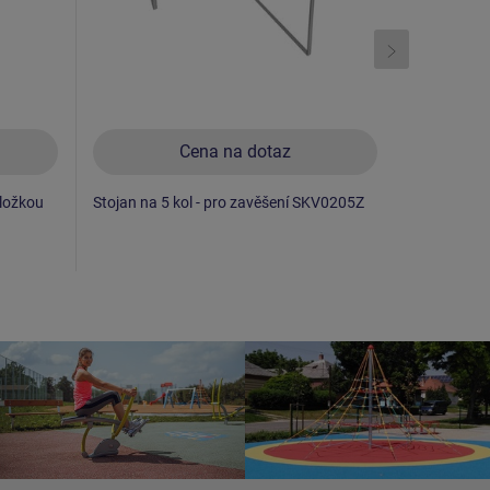
Cena na dotaz
ložkou
Stojan na 5 kol - pro zavěšení SKV0205Z
Lavička LA