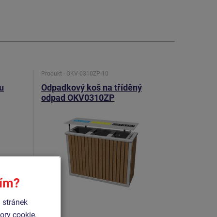
Produkt - OKV-0310ZP-10
u
Odpadkový koš na tříděný
odpad OKV0310ZP
sím?
 stránek
ry cookie.