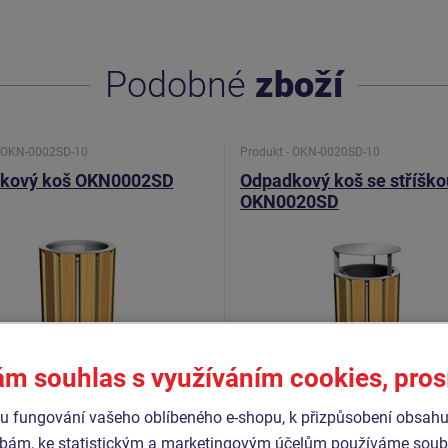
Podobné
zboží
- OKN-0002SD-10
Produkt - OKN-0020SD-10
kový koš OKN0002SD
Odpadkový koš se stříško
OKN0020SD
ám souhlas s využíváním cookies, pro
 fungování vašeho oblíbeného e-shopu, k přizpůsobení obsahu
bám, ke statistickým a marketingovým účelům používáme soubo