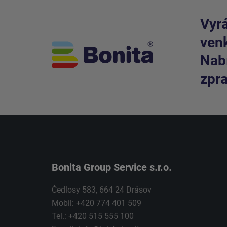
Vyrá
venk
Nabí
zpra
Bonita Group Service s.r.o.
Čedlosy 583, 664 24 Drásov
Mobil: +420 774 401 509
Tel.: +420 515 555 100