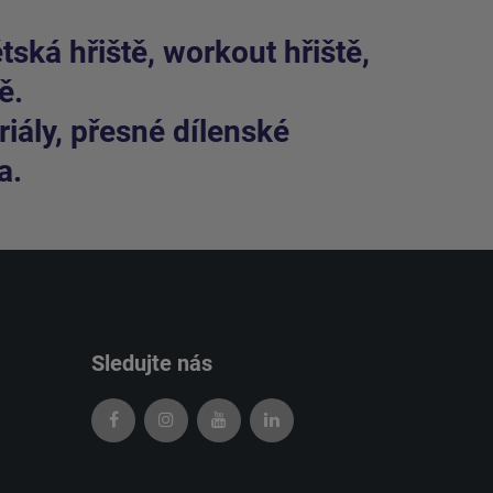
ská hřiště, workout hřiště,
ě.
iály, přesné dílenské
a.
Sledujte nás