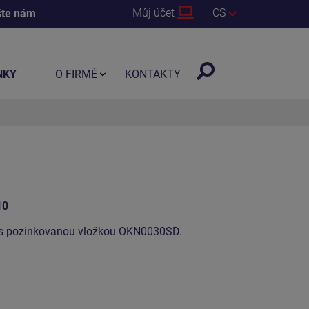
Můj účet
CS
šte nám
NKY
O FIRMĚ
KONTAKTY
10
a s pozinkovanou vložkou OKN0030SD.