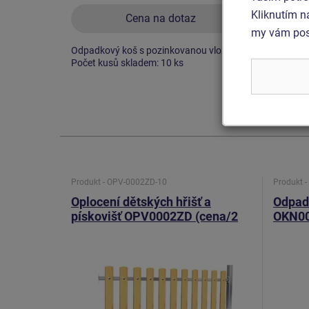
Kliknutím n
Cena na dotaz
my vám posk
Odpadkový koš s pozinkovanou vložkou.
Odpadko
Počet kusů skladem: 10 ks
OKN000
Produkt - OPV-0002ZD-10
Produkt 
Oplocení dětských hřišť a
Odpadk
pískovišť OPV0002ZD (cena/2
OKN0
bm)