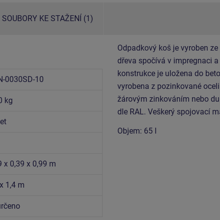
SOUBORY KE STAŽENÍ (1)
Odpadkový koš je vyroben ze
dřeva spočívá v impregnaci a 
konstrukce je uložena do bet
N-0030SD-10
vyrobena z pozinkované oceli.
žárovým zinkováním nebo dup
0 kg
dle RAL. Veškerý spojovací m
et
Objem: 65 l
m
9 x 0,39 x 0,99 m
 x 1,4 m
rčeno