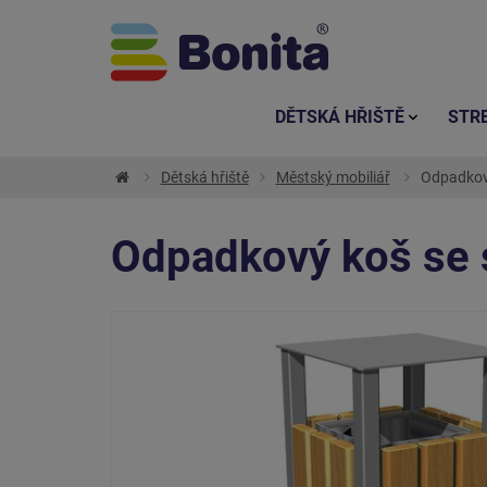
DĚTSKÁ HŘIŠTĚ
STR
Dětská hřiště
Městský mobiliář
Odpadkov
Odpadkový koš se