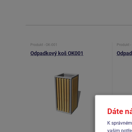
Produkt - OK-001
Produkt 
Odpadkový koš OK001
Odpad
Dáte n
K správnému
vašim potře