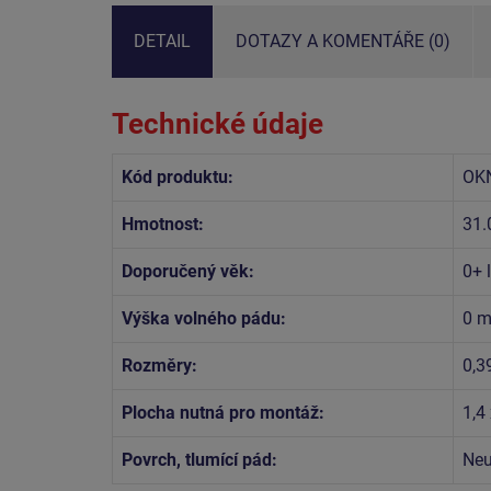
DETAIL
DOTAZY A KOMENTÁŘE (0)
Technické údaje
Kód produktu:
OK
Hmotnost:
31.
Doporučený věk:
0+ l
Výška volného pádu:
0 
Rozměry:
0,3
Plocha nutná pro montáž:
1,4
Povrch, tlumící pád:
Neu