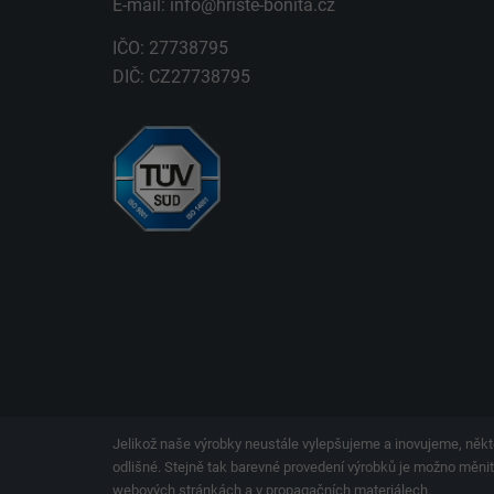
E-mail:
info@hriste-bonita.cz
IČO: 27738795
DIČ: CZ27738795
Jelikož naše výrobky neustále vylepšujeme a inovujeme, někt
odlišné. Stejně tak barevné provedení výrobků je možno měnit.
webových stránkách a v propagačních materiálech.