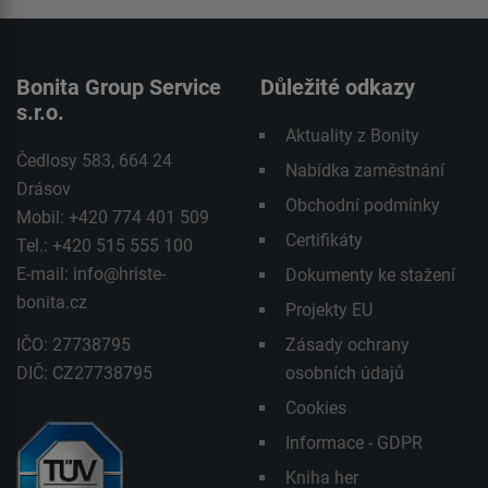
Bonita Group Service
Důležité odkazy
s.r.o.
Aktuality z Bonity
Čedlosy 583, 664 24
Nabídka zaměstnání
Drásov
Obchodní podmínky
Mobil: +420 774 401 509
Certifikáty
Tel.: +420 515 555 100
E-mail:
info@hriste-
Dokumenty ke stažení
bonita.cz
Projekty EU
IČO: 27738795
Zásady ochrany
DIČ: CZ27738795
osobních údajů
Cookies
Informace - GDPR
Kniha her