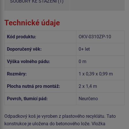
SOUBORY KE STAŽENÍ (1)
Technické údaje
Kód produktu:
OKV-0310ZP-10
Doporučený věk:
0+ let
Výška volného pádu:
0 m
Rozměry:
1 x 0,39 x 0,99 m
Plocha nutná pro montáž:
2 x 1,4 m
Povrch, tlumící pád:
Neurčeno
Odpadkový koš je vyroben z plastového recyklátu. Tato
konstrukce je uložena do betonového lože. Vložka