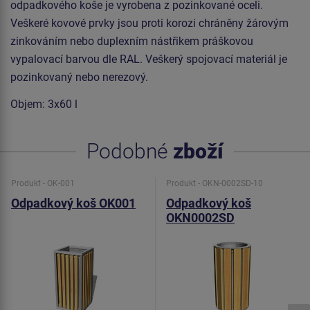
odpadkového koše je vyrobena z pozinkované oceli.
Veškeré kovové prvky jsou proti korozi chráněny žárovým
zinkováním nebo duplexním nástřikem práškovou
vypalovací barvou dle RAL. Veškerý spojovací materiál je
pozinkovaný nebo nerezový.
Objem: 3x60 l
Podobné
zboží
Produkt - OK-001
Produkt - OKN-0002SD-10
Odpadkový koš OK001
Odpadkový koš
OKN0002SD