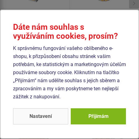
Dáte nám souhlas s
Cena na dotaz
Cena na dotaz
využíváním cookies, prosím?
Odpadkový koš s
Odpadkový koš s
pozinkovanou vložkou. Počet
pozinkovanou vložkou
K správnému fungování vašeho oblíbeného e-
kusů skladem: 10 ks
OKN0002SD.
shopu, k přizpůsobení obsahu stránek vašim
potřebám, ke statistickým a marketingovým účelům
používáme soubory cookie. Kliknutím na tlačítko
Podobné
zboží
„Přijímám“ nám udělíte souhlas s jejich sběrem a
zpracováním a my vám poskytneme ten nejlepší
Produkt - OKV-0310ZP-10
Produkt - LAV-0311ZP-10
zážitek z nakupování.
Odpadkový koš na
Sedací souprava
tříděný odpad
LAV0311ZP (mobilní)
OKV0310ZP
Nastavení
Přijímám