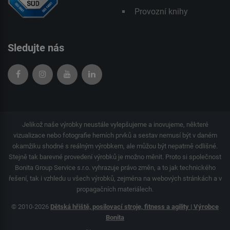
Provozní knihy
Sledujte nás
Jelikož naše výrobky neustále vylepšujeme a inovujeme, některé
vizualizace nebo fotografie herních prvků a sestav nemusí být v daném
okamžiku shodné s reálným výrobkem, ale můžou být nepatrně odlišné.
Stejně tak barevné provedení výrobků je možno měnit. Proto si společnost
Bonita Group Service s.r.o. vyhrazuje právo změn, a to jak technického
řešení, tak i vzhledu u všech výrobků, zejména na webových stránkách a v
propagačních materiálech.
© 2010-2026
Dětská hřiště, posilovací stroje, fitness a agility | Výrobce
Bonita