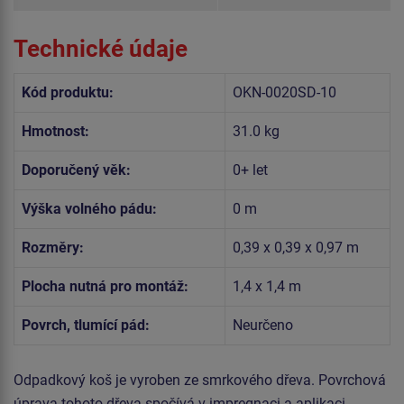
Technické údaje
Kód produktu:
OKN-0020SD-10
Hmotnost:
31.0 kg
Doporučený věk:
0+ let
Výška volného pádu:
0 m
Rozměry:
0,39 x 0,39 x 0,97 m
Plocha nutná pro montáž:
1,4 x 1,4 m
Povrch, tlumící pád:
Neurčeno
Odpadkový koš je vyroben ze smrkového dřeva. Povrchová
úprava tohoto dřeva spočívá v impregnaci a aplikaci