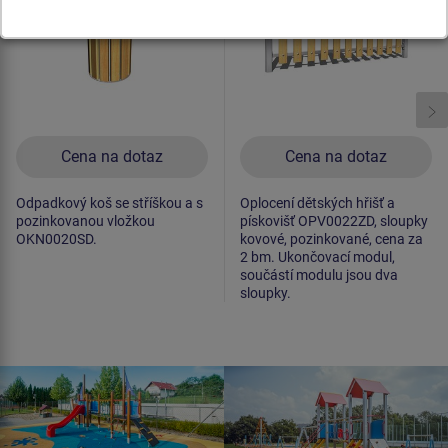
Cena na dotaz
Cena na dotaz
Odpadkový koš se stříškou a s
Oplocení dětských hřišť a
pozinkovanou vložkou
pískovišť OPV0022ZD, sloupky
OKN0020SD.
kovové, pozinkované, cena za
2 bm. Ukončovací modul,
součástí modulu jsou dva
sloupky.