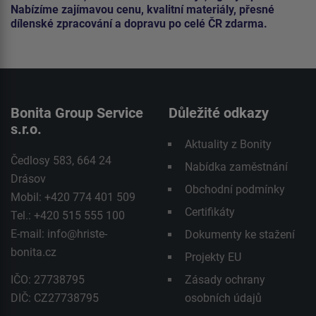
Nabízíme zajímavou cenu, kvalitní materiály, přesné
dílenské zpracování a dopravu po celé ČR zdarma.
Bonita Group Service
Důležité odkazy
s.r.o.
Aktuality z Bonity
Čedlosy 583, 664 24
Nabídka zaměstnání
Drásov
Obchodní podmínky
Mobil: +420 774 401 509
Certifikáty
Tel.: +420 515 555 100
E-mail:
info@hriste-
Dokumenty ke stažení
bonita.cz
Projekty EU
IČO: 27738795
Zásady ochrany
DIČ: CZ27738795
osobních údajů