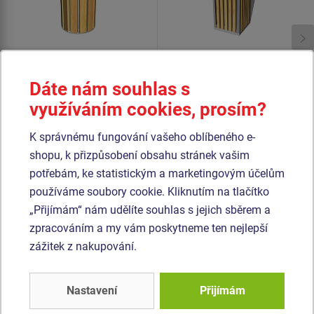
Dáte nám souhlas s
Cena na dotaz
Cena na dotaz
využíváním cookies, prosím?
Odpadkový koš s
Odpadkový koš s
pozinkovanou vložkou
pozinkovanou vložkou. Počet
K správnému fungování vašeho oblíbeného e-
OKN0002SD.
kusů skladem: 10 ks
shopu, k přizpůsobení obsahu stránek vašim
potřebám, ke statistickým a marketingovým účelům
používáme soubory cookie. Kliknutím na tlačítko
Podobné
zboží
„Přijímám“ nám udělíte souhlas s jejich sběrem a
zpracováním a my vám poskytneme ten nejlepší
Produkt - OKN-0020SD-10
Produkt - OPV-0022ZD-10
zážitek z nakupování.
Odpadkový koš se
Oplocení dětských hřišť
stříškou OKN0020SD
a pískovišť OPV0022ZD
(cena/2 bm)
Nastavení
Přijímám