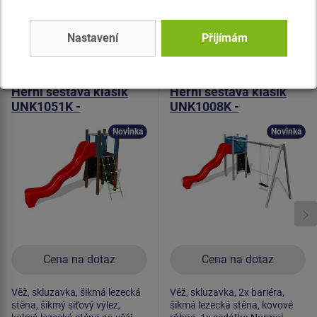
Podobné
zboží
Nastavení
Přijímám
Produkt - UNK-1051K-15
Produkt - UNK-1008K-15
Herní sestava klasik
Herní sestava klasik
UNK1051K -
UNK1008K -
celokovová
celokovová
Novinka
Novinka
Cena na dotaz
Cena na dotaz
Věž, skluzavka, šikmá lezecká
Věž, skluzavka, 2x bariéra,
stěna, šikmý síťový výlez,
šikmá lezecká stěna, kovové