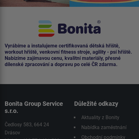
Vyrábíme a instalujeme certifikovaná dětská hřiště,
workout hřiště, venkovní fitness stroje, agility - psí hřiště.
Nabízíme zajímavou cenu, kvalitní materiály, přesné
dílenské zpracování a dopravu po celé ČR zdarma.
Bonita Group Service
Důležité odkazy
s.r.o.
Aktuality z Bonity
Čedlosy 583, 664 24
Nabídka zaměstnání
Drásov
Obchodní podmínky