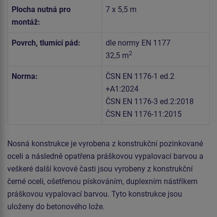
Plocha nutná pro
7 x 5,5 m
montáž:
Povrch, tlumící pád:
dle normy EN 1177
2
32,5 m
Norma:
ČSN EN 1176-1 ed.2
+A1:2024
ČSN EN 1176-3 ed.2:2018
ČSN EN 1176-11:2015
Nosná konstrukce je vyrobena z konstrukční pozinkované
oceli a následně opatřena práškovou vypalovací barvou a
veškeré další kovové časti jsou vyrobeny z konstrukční
černé oceli, ošetřenou pískováním, duplexním nástřikem
práškovou vypalovací barvou. Tyto konstrukce jsou
uloženy do betonového lože.