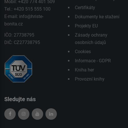
Mobil: +420 774 401 509
Certifikáty
Tel.: +420 515 555 100
E-mail:
info@hriste-
Dokumenty ke stažení
bonita.cz
Projekty EU
IČO: 27738795
Zásady ochrany
DIČ: CZ27738795
osobních údajů
Cookies
Informace - GDPR
Kniha her
Provozní knihy
Sledujte nás