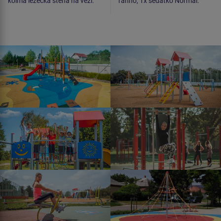
kolmá lezecká stěna na věži.
ráhno, 1x sedátko Normal.