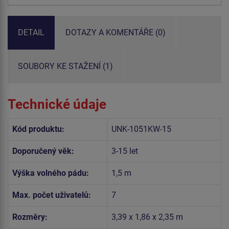
DETAIL
DOTAZY A KOMENTÁŘE (0)
SOUBORY KE STAŽENÍ (1)
Technické údaje
Kód produktu:
UNK-1051KW-15
Doporučený věk:
3-15 let
Výška volného pádu:
1,5 m
Max. počet uživatelů:
7
Rozměry:
3,39 x 1,86 x 2,35 m