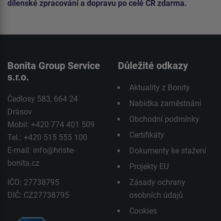
dílenské zpracování a dopravu po celé ČR zdarma.
Bonita Group Service
Důležité odkazy
s.r.o.
Aktuality z Bonity
Čedlosy 583, 664 24
Nabídka zaměstnání
Drásov
Obchodní podmínky
Mobil: +420 774 401 509
Certifikáty
Tel.: +420 515 555 100
E-mail:
info@hriste-
Dokumenty ke stažení
bonita.cz
Projekty EU
IČO: 27738795
Zásady ochrany
DIČ: CZ27738795
osobních údajů
Cookies