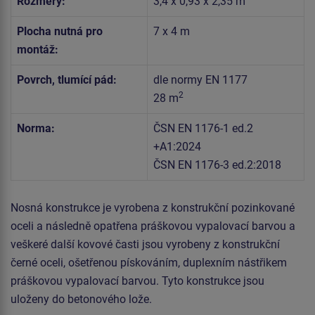
Rozměry:
3,4 x 0,93 x 2,35 m
Plocha nutná pro
7 x 4 m
montáž:
Povrch, tlumící pád:
dle normy EN 1177
2
28 m
Norma:
ČSN EN 1176-1 ed.2
+A1:2024
ČSN EN 1176-3 ed.2:2018
Nosná konstrukce je vyrobena z konstrukční pozinkované
oceli a následně opatřena práškovou vypalovací barvou a
veškeré další kovové časti jsou vyrobeny z konstrukční
černé oceli, ošetřenou pískováním, duplexním nástřikem
práškovou vypalovací barvou. Tyto konstrukce jsou
uloženy do betonového lože.