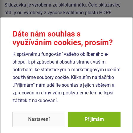
Skluzavka je vyrobena ze sklolaminátu. Čelo skluzavky,
atd. jsou vyrobeny z vysoce kvalitního plastu HDPE
(celoprobarvený polyethylen s vysokou hustotou, který se
vyznačuje vysokou barevnou stálostí, odolností proti UV
Dáte nám souhlas s
záření a hlavně bezpečností, protože je nelámavý a nehrozí
využíváním cookies, prosím?
tak žádné nebezpečí zranění dětí ostrými úlomky). Podesta
je vyrobena z HPL (vysokotlaký laminát opatřený
K správnému fungování vašeho oblíbeného e-
protiskluzem, který se vyznačuje vysokou barevnou
shopu, k přizpůsobení obsahu stránek vašim
stálostí, odolností proti poškrábání a odolností proti vodě).
potřebám, ke statistickým a marketingovým účelům
Veškerý spojovací materiál je pozinkovaný nebo nerezový.
používáme soubory cookie. Kliknutím na tlačítko
„Přijímám“ nám udělíte souhlas s jejich sběrem a
Podobné
zboží
zpracováním a my vám poskytneme ten nejlepší
zážitek z nakupování.
Produkt - UNK-1005K-15
Produkt - UNK-1012K-15
Herní sestava klasik
Herní sestava klasik
Nastavení
Přijímám
UNK1005K -
UNK1012K -
celokovová
celokovová