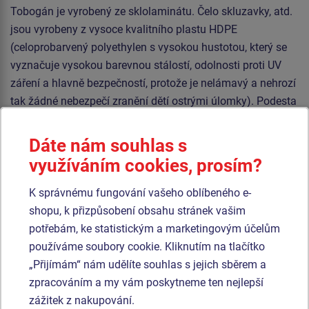
Tobogán je vyrobený ze sklolaminátu. Čelo skluzavky, atd.
jsou vyrobeny z vysoce kvalitního plastu HDPE
(celoprobarvený polyethylen s vysokou hustotou, který se
vyznačuje vysokou barevnou stálostí, odolnosti proti UV
záření a hlavně bezpečností, protože je nelámavý a nehrozí
tak žádné nebezpečí zranění dětí ostrými úlomky). Podesta
je vyrobena z HPL (vysokotlaký laminát opatřený
protiskluzem, který se vyznačuje vysokou barevnou
Dáte nám souhlas s
stálostí, odolností proti poškrábání a odolností proti vodě).
využíváním cookies, prosím?
Střecha je vyrobena z HPL (vysokotlaký laminát, který se
vyznačuje vysokou barevnou stálostí, odolností proti
K správnému fungování vašeho oblíbeného e-
poškrábání, odolností proti UV záření a odolností proti
shopu, k přizpůsobení obsahu stránek vašim
vodě). Veškerý spojovací materiál je pozinkovaný nebo
potřebám, ke statistickým a marketingovým účelům
nerezový.
používáme soubory cookie. Kliknutím na tlačítko
„Přijímám“ nám udělíte souhlas s jejich sběrem a
zpracováním a my vám poskytneme ten nejlepší
Podobné
zboží
zážitek z nakupování.