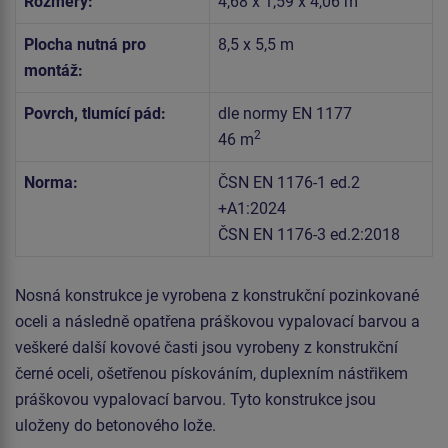
Rozměry:
4,68 x 1,59 x 4,06 m
Plocha nutná pro
8,5 x 5,5 m
montáž:
Povrch, tlumící pád:
dle normy EN 1177
2
46 m
Norma:
ČSN EN 1176-1 ed.2
+A1:2024
ČSN EN 1176-3 ed.2:2018
Nosná konstrukce je vyrobena z konstrukční pozinkované
oceli a následně opatřena práškovou vypalovací barvou a
veškeré další kovové časti jsou vyrobeny z konstrukční
černé oceli, ošetřenou pískováním, duplexním nástřikem
práškovou vypalovací barvou. Tyto konstrukce jsou
uloženy do betonového lože.