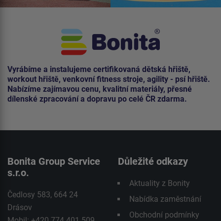
Vyrábíme a instalujeme certifikovaná dětská hřiště,
workout hřiště, venkovní fitness stroje, agility - psí hřiště.
Nabízíme zajímavou cenu, kvalitní materiály, přesné
dílenské zpracování a dopravu po celé ČR zdarma.
Bonita Group Service
Důležité odkazy
s.r.o.
Aktuality z Bonity
Čedlosy 583, 664 24
Nabídka zaměstnání
Drásov
Obchodní podmínky
Mobil: +420 774 401 509