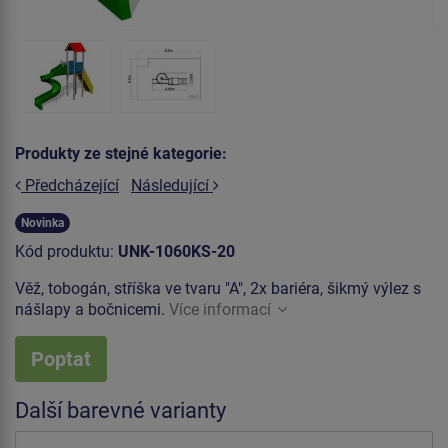
Produkty ze stejné kategorie:
Předcházející
Následující
Novinka
Kód produktu:
UNK-1060KS-20
Věž, tobogán, stříška ve tvaru "A", 2x bariéra, šikmý výlez s
nášlapy a bočnicemi.
Více informací
Poptat
Další barevné varianty