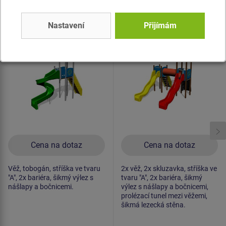
Produkt - UNK-1060K-20
Produkt - UNK-2024K-15
Herní sestava klasik
Herní sestava klasik
Nastavení
Přijímám
UNK1060K -
UNK2024K -
celokovová
celokovová
Novinka
Novinka
Cena na dotaz
Cena na dotaz
Věž, tobogán, stříška ve tvaru
2x věž, 2x skluzavka, stříška ve
"A", 2x bariéra, šikmý výlez s
tvaru "A", 2x bariéra, šikmý
nášlapy a bočnicemi.
výlez s nášlapy a bočnicemi,
prolézací tunel mezi věžemi,
šikmá lezecká stěna.