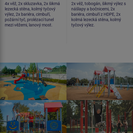
4x věž, 2x skluzavka, 2x šikmá
2x věž, tobogán, šikmý výlez s
lezecká stěna, kolmý tyčový
nášlapy a bočnicemi, 2x
výlez, 2x bariéra, cimbuří,
bariéra, cimbuří z HDPE, 2x
požární tyč, prolézací tunel
kolmá lezecká stěna, kolmý
mezi věžemi, lanový most.
tyčový výlez.