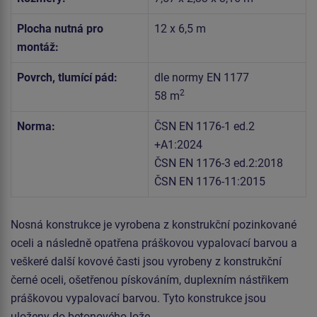
Plocha nutná pro
12 x 6,5 m
montáž:
Povrch, tlumící pád:
dle normy EN 1177
2
58 m
Norma:
ČSN EN 1176-1 ed.2
+A1:2024
ČSN EN 1176-3 ed.2:2018
ČSN EN 1176-11:2015
Nosná konstrukce je vyrobena z konstrukční pozinkované
oceli a následně opatřena práškovou vypalovací barvou a
veškeré další kovové časti jsou vyrobeny z konstrukční
černé oceli, ošetřenou pískováním, duplexním nástřikem
práškovou vypalovací barvou. Tyto konstrukce jsou
uloženy do betonového lože.