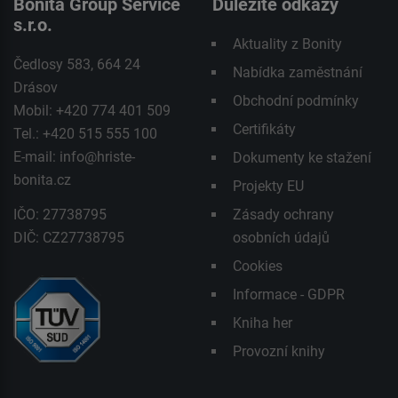
Bonita Group Service
Důležité odkazy
s.r.o.
Aktuality z Bonity
Čedlosy 583, 664 24
Nabídka zaměstnání
Drásov
Obchodní podmínky
Mobil: +420 774 401 509
Certifikáty
Tel.: +420 515 555 100
E-mail:
info@hriste-
Dokumenty ke stažení
bonita.cz
Projekty EU
IČO: 27738795
Zásady ochrany
DIČ: CZ27738795
osobních údajů
Cookies
Informace - GDPR
Kniha her
Provozní knihy