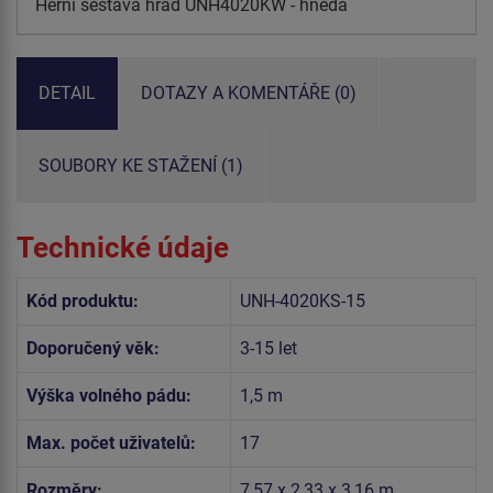
Herní sestava hrad UNH4020KW - hnědá
DETAIL
DOTAZY A KOMENTÁŘE (0)
SOUBORY KE STAŽENÍ (1)
Technické údaje
Kód produktu:
UNH-4020KS-15
Doporučený věk:
3-15 let
Výška volného pádu:
1,5 m
Max. počet uživatelů:
17
Rozměry:
7,57 x 2,33 x 3,16 m