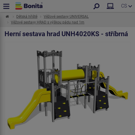
CS
Dětská hřiště
Věžové sestavy UNIVERSAL
Věžové sestavy HRAD s výškou pádu nad 1m
Herní sestava hrad UNH4020KS - stříbrná