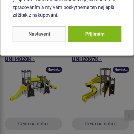
vysokou barevnou stálostí a odolností proti UV záření).
zpracováním a my vám poskytneme ten nejlepší
Veškerý spojovací materiál je pozinkovaný nebo nerezový.
zážitek z nakupování.
Podobné
zboží
Nastavení
Přijímám
Produkt - UNH-4020K-15
Produkt - UNH-2067K-20
Herní sestava hrad
Herní sestava hrad
UNH4020K -
UNH2067K -
celokovová
celokovová
Novinka
Novinka
Cena na dotaz
Cena na dotaz