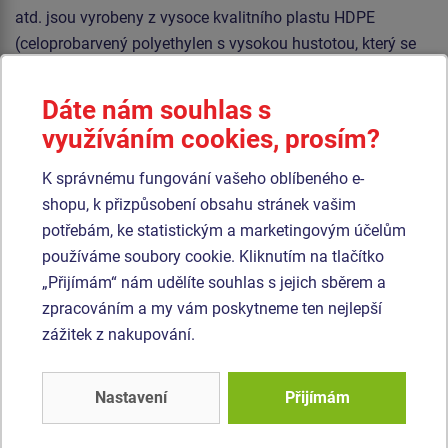
atd. jsou vyrobeny z vysoce kvalitního plastu HDPE
(celoprobarvený polyethylen s vysokou hustotou, který se
vyznačuje vysokou barevnou stálostí, odolností proti UV
záření a hlavně bezpečností, protože je nelámavý a nehrozí
Dáte nám souhlas s
tak žádné nebezpečí zranění dětí ostrými úlomky). Podesta
využíváním cookies, prosím?
je vyrobena z HPL (vysokotlaký laminát opatřený
protiskluzem, který se vyznačuje vysokou barevnou
K správnému fungování vašeho oblíbeného e-
stálostí, odolností proti poškrábání a odolností proti vodě).
shopu, k přizpůsobení obsahu stránek vašim
Veškerý spojovací materiál je pozinkovaný nebo nerezový.
potřebám, ke statistickým a marketingovým účelům
používáme soubory cookie. Kliknutím na tlačítko
„Přijímám“ nám udělíte souhlas s jejich sběrem a
Podobné
zboží
zpracováním a my vám poskytneme ten nejlepší
zážitek z nakupování.
Produkt - UNH-1005K-15
Produkt - UNH-1018K-15
Herní sestava hrad
Herní sestava hrad
UNH1005K -
UNH1018K -
Nastavení
Přijímám
celokovová
celokovová
Novinka
Novinka