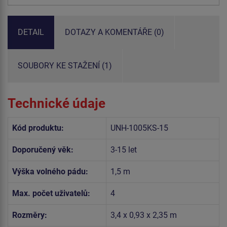
DETAIL
DOTAZY A KOMENTÁŘE (0)
SOUBORY KE STAŽENÍ (1)
Technické údaje
Kód produktu:
UNH-1005KS-15
Doporučený věk:
3-15 let
Výška volného pádu:
1,5 m
Max. počet uživatelů:
4
Rozměry:
3,4 x 0,93 x 2,35 m