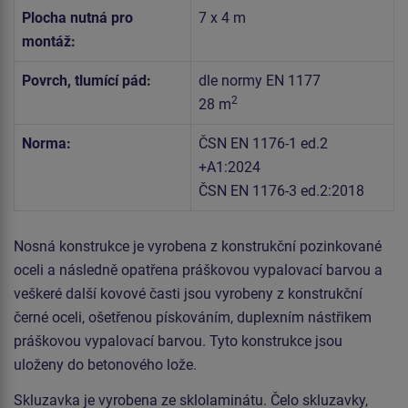
Plocha nutná pro
7 x 4 m
montáž:
Povrch, tlumící pád:
dle normy EN 1177
2
28 m
Norma:
ČSN EN 1176-1 ed.2
+A1:2024
ČSN EN 1176-3 ed.2:2018
Nosná konstrukce je vyrobena z konstrukční pozinkované
oceli a následně opatřena práškovou vypalovací barvou a
veškeré další kovové časti jsou vyrobeny z konstrukční
černé oceli, ošetřenou pískováním, duplexním nástřikem
práškovou vypalovací barvou. Tyto konstrukce jsou
uloženy do betonového lože.
Skluzavka je vyrobena ze sklolaminátu. Čelo skluzavky,