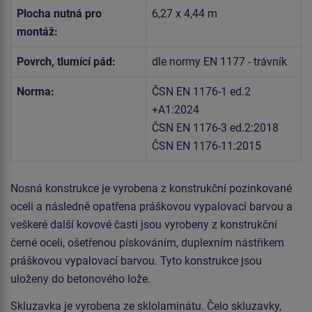
Plocha nutná pro
6,27 x 4,44 m
montáž:
Povrch, tlumící pád:
dle normy EN 1177 - trávník
Norma:
ČSN EN 1176-1 ed.2
+A1:2024
ČSN EN 1176-3 ed.2:2018
ČSN EN 1176-11:2015
Nosná konstrukce je vyrobena z konstrukční pozinkované
oceli a následně opatřena práškovou vypalovací barvou a
veškeré další kovové časti jsou vyrobeny z konstrukční
černé oceli, ošetřenou pískováním, duplexním nástřikem
práškovou vypalovací barvou. Tyto konstrukce jsou
uloženy do betonového lože.
Skluzavka je vyrobena ze sklolaminátu. Čelo skluzavky,