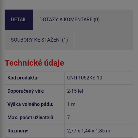
DETAIL
DOTAZY A KOMENTÁŘE (0)
SOUBORY KE STAŽENÍ (1)
Technické údaje
Kód produktu:
UNH-1052KS-10
Doporučený věk:
2-15 let
Výška volného pádu:
1 m
Max. počet uživatelů:
7
Rozměry:
2,77 x 1,44 x 1,85 m