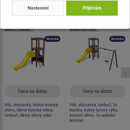
Podobné
zboží
Nastavení
Přijímám
Produkt - UNH-1052K-10
Produkt - UNH-1019K-10
Herní sestava hrad
Herní sestava hrad
UNH1052K -
UNH1019K -
celokovová
celokovová
Novinka
Novinka
Cena na dotaz
Cena na dotaz
Věž, skluzavka, kolmá lezecká
Věž, skluzavka, cimbuří, 2x
stěna, šikmá lezecká stěna,
bariéra, kolmý tyčový výlez,
cimbuří, šikmý síťový výlez.
kovové ráhno, 1x sedátko
Normal.