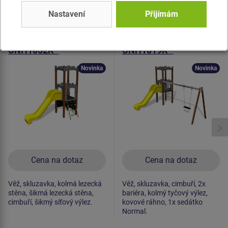
Podobné
zboží
Nastavení
Přijímám
Produkt - UNH-1052K-10
Produkt - UNH-1019K-10
Herní sestava hrad
Herní sestava hrad
UNH1052K -
UNH1019K -
celokovová
celokovová
Novinka
Novinka
Cena na dotaz
Cena na dotaz
Věž, skluzavka, kolmá lezecká
Věž, skluzavka, cimbuří, 2x
stěna, šikmá lezecká stěna,
bariéra, kolmý tyčový výlez,
cimbuří, šikmý síťový výlez.
kovové ráhno, 1x sedátko
Normal.