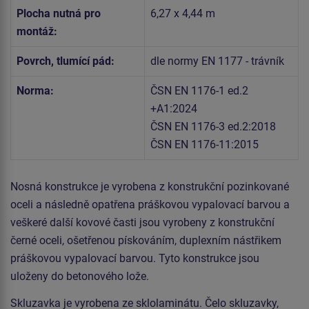
Plocha nutná pro
6,27 x 4,44 m
montáž:
Povrch, tlumící pád:
dle normy EN 1177 - trávník
Norma:
ČSN EN 1176-1 ed.2
+A1:2024
ČSN EN 1176-3 ed.2:2018
ČSN EN 1176-11:2015
Nosná konstrukce je vyrobena z konstrukční pozinkované
oceli a následně opatřena práškovou vypalovací barvou a
veškeré další kovové časti jsou vyrobeny z konstrukční
černé oceli, ošetřenou pískováním, duplexním nástřikem
práškovou vypalovací barvou. Tyto konstrukce jsou
uloženy do betonového lože.
Skluzavka je vyrobena ze sklolaminátu. Čelo skluzavky,