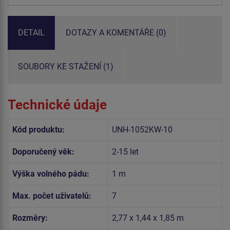
DETAIL
DOTAZY A KOMENTÁŘE (0)
SOUBORY KE STAŽENÍ (1)
Technické údaje
Kód produktu:
UNH-1052KW-10
Doporučený věk:
2-15 let
Výška volného pádu:
1 m
Max. počet uživatelů:
7
Rozměry:
2,77 x 1,44 x 1,85 m