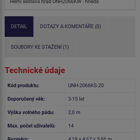
Herní sestava hrad UNH2066KW - hnědá
DETAIL
DOTAZY A KOMENTÁŘE (0)
SOUBORY KE STAŽENÍ (1)
Technické údaje
Kód produktu:
UNH-2066KS-20
Doporučený věk:
3-15 let
Výška volného pádu:
2,0 m
Max. počet uživatelů:
14
Rozměry:
4,19 x 4,67 x 3,66 m