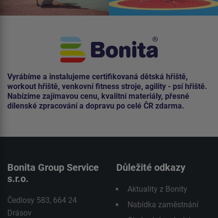
Vyrábíme a instalujeme certifikovaná dětská hřiště,
workout hřiště, venkovní fitness stroje, agility - psí hřiště.
Nabízíme zajímavou cenu, kvalitní materiály, přesné
dílenské zpracování a dopravu po celé ČR zdarma.
Bonita Group Service
Důležité odkazy
s.r.o.
Aktuality z Bonity
Čedlosy 583, 664 24
Nabídka zaměstnání
Drásov