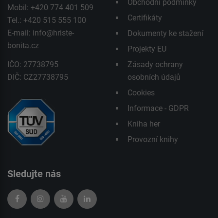
Obchodní podmínky
Mobil: +420 774 401 509
Certifikáty
Tel.: +420 515 555 100
E-mail:
info@hriste-
Dokumenty ke stažení
bonita.cz
Projekty EU
IČO: 27738795
Zásady ochrany
DIČ: CZ27738795
osobních údajů
Cookies
Informace - GDPR
Kniha her
Provozní knihy
Sledujte nás