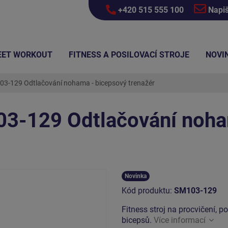
+420 515 555 100
Napi
EET WORKOUT
FITNESS A POSILOVACÍ STROJE
NOVI
03-129 Odtlačování nohama - bicepsový trenažér
03-129 Odtlačování noha
Novinka
Kód produktu:
SM103-129
Fitness stroj na procvičení, p
bicepsů.
Více informací