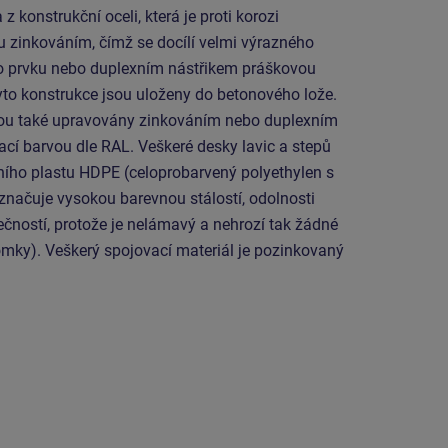
 konstrukční oceli, která je proti korozi
 zinkováním, čímž se docílí velmi výrazného
ho prvku nebo duplexním nástřikem práškovou
yto konstrukce jsou uloženy do betonového lože.
jsou také upravovány zinkováním nebo duplexním
cí barvou dle RAL. Veškeré desky lavic a stepů
tního plastu HDPE (celoprobarvený polyethylen s
značuje vysokou barevnou stálostí, odolnosti
ečností, protože je nelámavý a nehrozí tak žádné
omky). Veškerý spojovací materiál je pozinkovaný