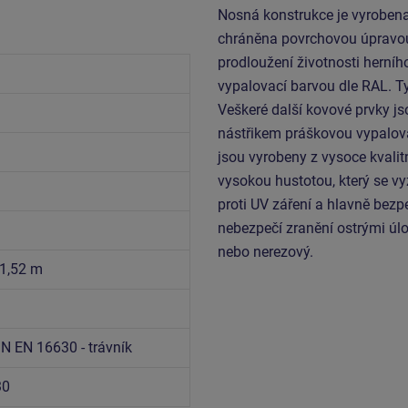
Nosná konstrukce je vyrobena z
chráněna povrchovou úpravou
prodloužení životnosti herní
vypalovací barvou dle RAL. T
Veškeré další kovové prvky 
nástřikem práškovou vypalova
jsou vyrobeny z vysoce kvali
vysokou hustotou, který se vy
proti UV záření a hlavně bezp
nebezpečí zranění ostrými úl
nebo nerezový.
 1,52 m
m
N EN 16630 - trávník
30