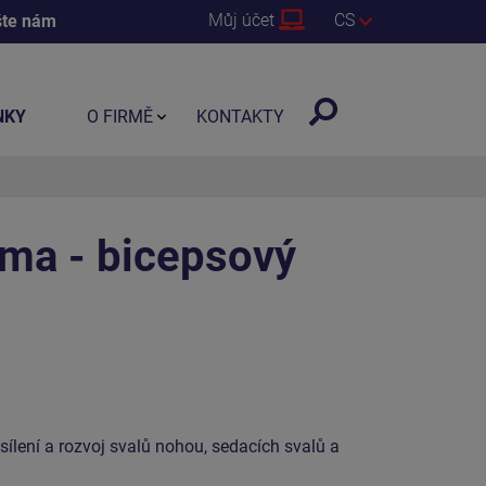
Můj účet
CS
šte nám
NKY
O FIRMĚ
KONTAKTY
ma - bicepsový
osílení a rozvoj svalů nohou, sedacích svalů a