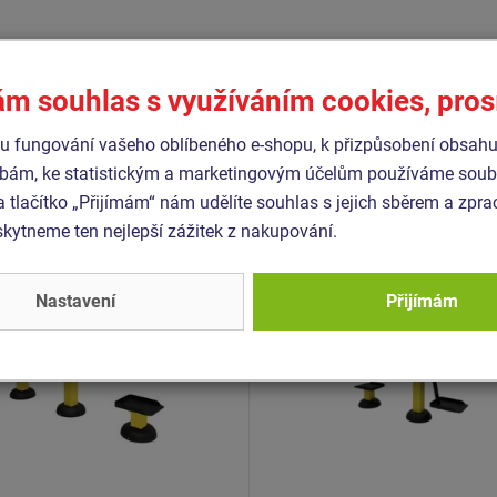
Podobné
zboží
ám souhlas s využíváním cookies, pro
 fungování vašeho oblíbeného e-shopu, k přizpůsobení obsahu
bám, ke statistickým a marketingovým účelům používáme soubo
- SM114
Produkt - SM104-114
a tlačítko „Přijímám“ nám udělíte souhlas s jejich sběrem a zpr
s prvek SM114 Twister
Fitness prvek SM104-114
Twister
ytneme ten nejlepší zážitek z nakupování.
Nastavení
Přijímám