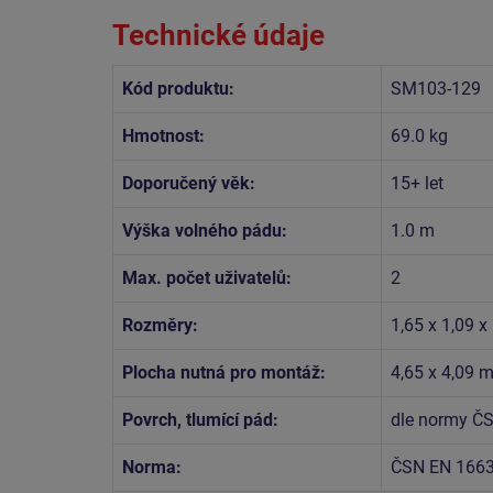
Technické údaje
Kód produktu:
SM103-129
Hmotnost:
69.0 kg
Doporučený věk:
15+ let
Výška volného pádu:
1.0 m
Max. počet uživatelů:
2
Rozměry:
1,65 x 1,09 x
Plocha nutná pro montáž:
4,65 x 4,09 
Povrch, tlumící pád:
dle normy ČS
Norma:
ČSN EN 166