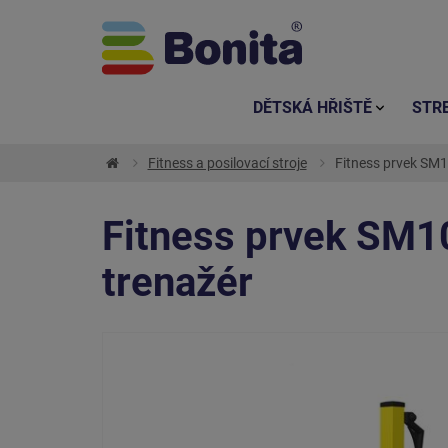
DĚTSKÁ HŘIŠTĚ
STR
Fitness a posilovací stroje
Fitness prvek SM1
Fitness prvek SM1
trenažér