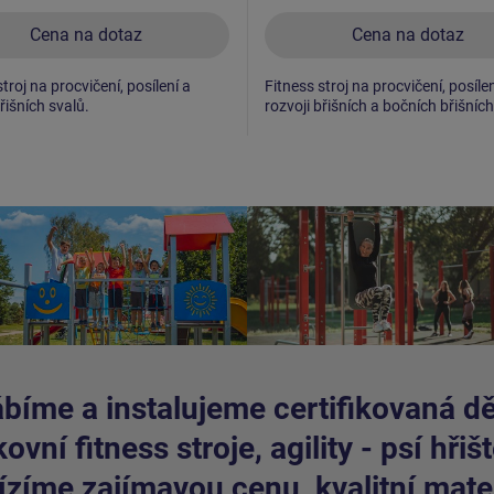
Cena na dotaz
Cena na dotaz
troj na procvičení, posílení a
Fitness stroj na procvičení, posílen
řišních svalů.
rozvoji břišních a bočních břišních
bíme a instalujeme certifikovaná dět
ovní fitness stroje, agility - psí hřišt
zíme zajímavou cenu, kvalitní mater