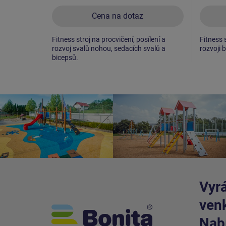
Cena na dotaz
Fitness stroj na procvičení, posílení a
Fitness s
rozvoj svalů nohou, sedacích svalů a
rozvoji b
bicepsů.
Vyrá
venk
Nabí