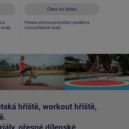
Cena na dotaz
í a
Fitness stroj na procvičení, posílení a
Fitness stro
 svalů.
rozvoj břišních svalů.
rozvoj bice
ská hřiště, workout hřiště,
ě.
iály, přesné dílenské