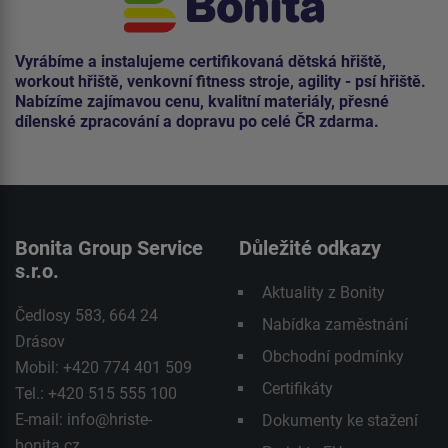
Vyrábíme a instalujeme certifikovaná dětská hřiště,
workout hřiště, venkovní fitness stroje, agility - psí hřiště.
Nabízíme zajímavou cenu, kvalitní materiály, přesné
dílenské zpracování a dopravu po celé ČR zdarma.
Bonita Group Service
Důležité odkazy
s.r.o.
Aktuality z Bonity
Čedlosy 583, 664 24
Nabídka zaměstnání
Drásov
Obchodní podmínky
Mobil: +420 774 401 509
Certifikáty
Tel.: +420 515 555 100
E-mail:
info@hriste-
Dokumenty ke stažení
bonita.cz