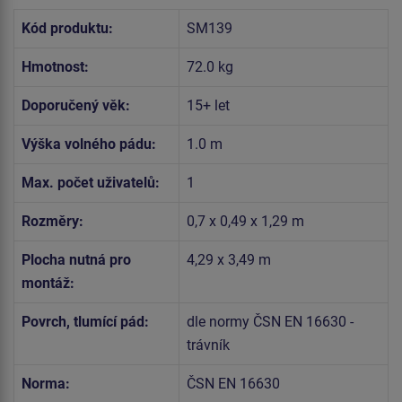
Kód produktu:
SM139
Hmotnost:
72.0 kg
Doporučený věk:
15+ let
Výška volného pádu:
1.0 m
Max. počet uživatelů:
1
Rozměry:
0,7 x 0,49 x 1,29 m
Plocha nutná pro
4,29 x 3,49 m
montáž:
Povrch, tlumící pád:
dle normy ČSN EN 16630 -
trávník
Norma:
ČSN EN 16630