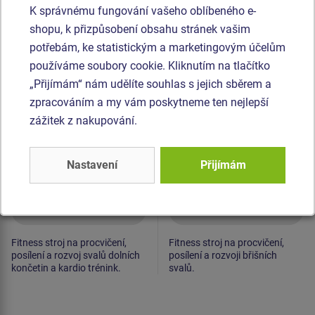
K správnému fungování vašeho oblíbeného e-
Produkt - SM139
Produkt - SM109
shopu, k přizpůsobení obsahu stránek vašim
Fitness prvek SM139
Fitness prvek SM109
potřebám, ke statistickým a marketingovým účelům
Rotoped
Lavičky
používáme soubory cookie. Kliknutím na tlačítko
„Přijímám“ nám udělíte souhlas s jejich sběrem a
Novinka
zpracováním a my vám poskytneme ten nejlepší
zážitek z nakupování.
Nastavení
Přijímám
Cena na dotaz
Cena na dotaz
Fitness stroj na procvičení,
Fitness stroj na procvičení,
posílení a rozvoj svalů dolních
posílení a rozvoji břišních
končetin a kardio trénink.
svalů.