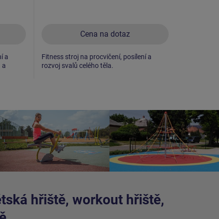
Cena na dotaz
í a
Fitness stroj na procvičení, posílení a
Fitness stro
u a
rozvoj svalů celého těla.
rozvoj sval
bicepsů.
ská hřiště, workout hřiště,
ě.