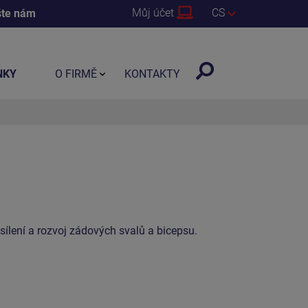
Můj účet
CS
šte nám
NKY
O FIRMĚ
KONTAKTY
osílení a rozvoj zádových svalů a bicepsu.