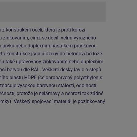
 konstrukční oceli, která je proti korozi
 zinkováním, čímž se docílí velmi výrazného
ho prvku nebo duplexním nástřikem práškovou
yto konstrukce jsou uloženy do betonového lože.
jsou také upravovány zinkováním nebo duplexním
cí barvou dle RAL. Veškeré desky lavic a stepů
tního plastu HDPE (celoprobarvený polyethylen s
značuje vysokou barevnou stálostí, odolnosti
ečností, protože je nelámavý a nehrozí tak žádné
omky). Veškerý spojovací materiál je pozinkovaný