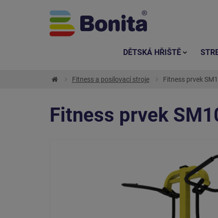
DĚTSKÁ HŘIŠTĚ
STR
Fitness a posilovací stroje
Fitness prvek SM1
Fitness prvek SM10