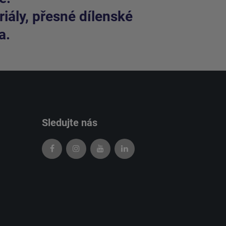
iály, přesné dílenské
a.
Sledujte nás