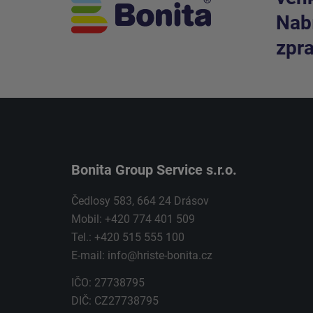
Nabí
zpra
Bonita Group Service s.r.o.
Čedlosy 583, 664 24 Drásov
Mobil: +420 774 401 509
Tel.: +420 515 555 100
E-mail:
info@hriste-bonita.cz
IČO: 27738795
DIČ: CZ27738795