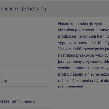
SOUBORY KE STAŽENÍ (1)
Nosná konstrukce je vyrobena z
chráněna povrchovou úpravou
prodloužení životnosti herní
vypalovací barvou dle RAL. T
Veškeré další kovové prvky 
nástřikem práškovou vypalova
jsou vyrobeny z vysoce kvali
vysokou hustotou, který se vy
proti UV záření a hlavně bezp
nebezpečí zranění ostrými úl
1,8 m
nebo nerezový.
N EN 16630 - trávník