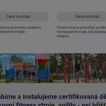
Cena na dotaz
Cena na dotaz
troj na procvičení, posílení a
Fitness stroj na procvičení, posílen
tehenních a hýždí.
rozvoji prsních svalů, zad, biceps
tricepsu.
bíme a instalujeme certifikovaná dět
ovní fitness stroje, agility - psí hřišt