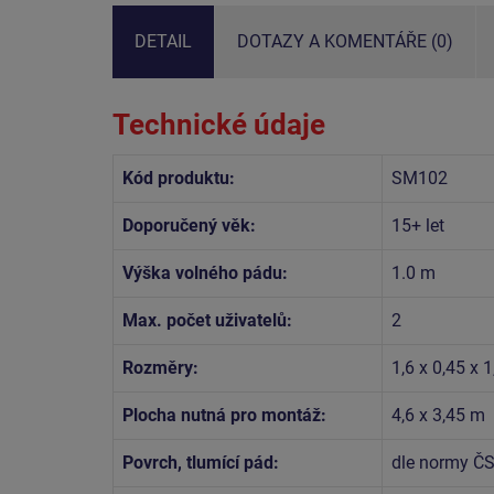
DETAIL
DOTAZY A KOMENTÁŘE (0)
Technické údaje
Kód produktu:
SM102
Doporučený věk:
15+ let
Výška volného pádu:
1.0 m
Max. počet uživatelů:
2
Rozměry:
1,6 x 0,45 x 
Plocha nutná pro montáž:
4,6 x 3,45 m
Povrch, tlumící pád:
dle normy ČS