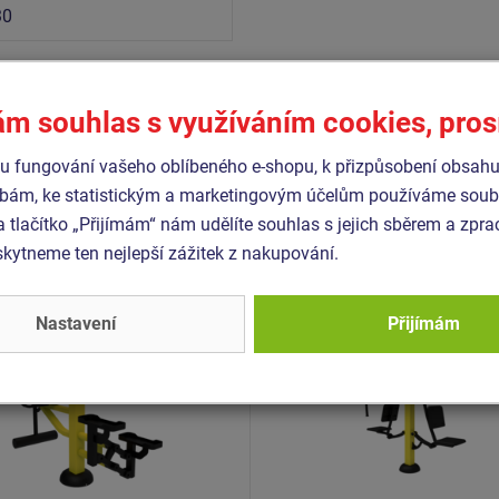
30
ám souhlas s využíváním cookies, pro
Podobné
zboží
 fungování vašeho oblíbeného e-shopu, k přizpůsobení obsahu
bám, ke statistickým a marketingovým účelům používáme soubo
- SM126-136
Produkt - SM101-102
a tlačítko „Přijímám“ nám udělíte souhlas s jejich sběrem a zpr
ss prvek SM126-136
Fitness prvek SM101-102
ytneme ten nejlepší zážitek z nakupování.
pávání - Stepper
a přítahy v sedě
Nastavení
Přijímám