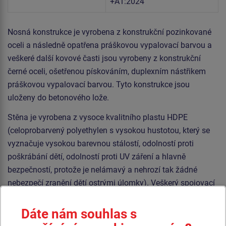
+A1:2024
Nosná konstrukce je vyrobena z konstrukční pozinkované
oceli a následně opatřena práškovou vypalovací barvou a
veškeré další kovové časti jsou vyrobeny z konstrukční
černé oceli, ošetřenou pískováním, duplexním nástřikem
práškovou vypalovací barvou. Tyto konstrukce jsou
uloženy do betonového lože.
Stěna je vyrobena z vysoce kvalitního plastu HDPE
(celoprobarvený polyethylen s vysokou hustotou, který se
vyznačuje vysokou barevnou stálostí, odolností proti
poškrábání dětí, odolností proti UV záření a hlavně
bezpečností, protože je nelámavý a nehrozí tak žádné
nebezpečí zranění dětí ostrými úlomky). Veškerý spojovací
materiál je pozinkovaný nebo nerezový.
Dáte nám souhlas s