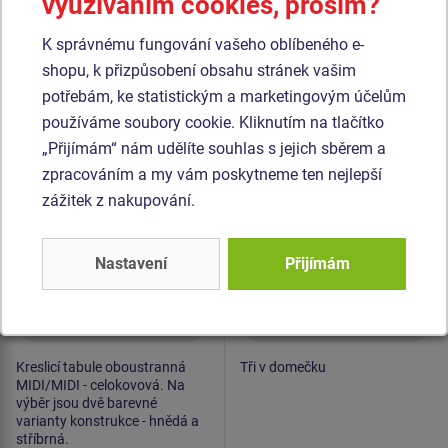
využíváním cookies, prosím?
Podobné
zboží
K správnému fungování vašeho oblíbeného e-
Produkt - KTA-6200K-10
Produkt - EDP-6108K-10
shopu, k přizpůsobení obsahu stránek vašim
Kreslicí dvojtabule
Edukační panel - Tři v
potřebám, ke statistickým a marketingovým účelům
oboustranná MIDI/MIDI
domečku - celokovový
používáme soubory cookie. Kliknutím na tlačítko
KTA6200K - celokovová
Novinka
„Přijímám“ nám udělíte souhlas s jejich sběrem a
zpracováním a my vám poskytneme ten nejlepší
zážitek z nakupování.
Nastavení
Přijímám
Cena na dotaz
Cena na dotaz
Kreslicí tabule oboustranná
Tři v domečku
MIDI/MIDI - celokovová. Na
výběr jsou dvě barevné
varianty konstrukce - hnědá a
stříbrná.