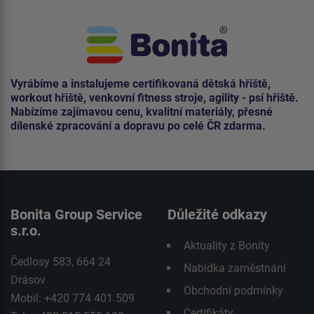
Vyrábíme a instalujeme certifikovaná dětská hřiště,
workout hřiště, venkovní fitness stroje, agility - psí hřiště.
Nabízíme zajímavou cenu, kvalitní materiály, přesné
dílenské zpracování a dopravu po celé ČR zdarma.
Bonita Group Service
Důležité odkazy
s.r.o.
Aktuality z Bonity
Čedlosy 583, 664 24
Nabídka zaměstnání
Drásov
Obchodní podmínky
Mobil: +420 774 401 509
Certifikáty