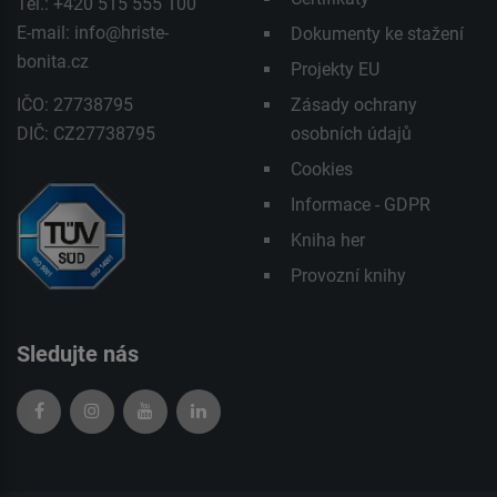
Tel.: +420 515 555 100
E-mail:
info@hriste-
Dokumenty ke stažení
bonita.cz
Projekty EU
IČO: 27738795
Zásady ochrany
DIČ: CZ27738795
osobních údajů
Cookies
Informace - GDPR
Kniha her
Provozní knihy
Sledujte nás