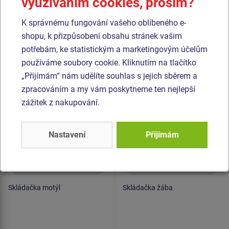
využíváním cookies, prosím?
Podobné
zboží
K správnému fungování vašeho oblíbeného e-
Produkt - EDP-6112K-10
Produkt - EDP-6118K-10
shopu, k přizpůsobení obsahu stránek vašim
Edukační panel -
Edukační panel -
potřebám, ke statistickým a marketingovým účelům
Skládačka motýl -
Skládačka žába -
používáme soubory cookie. Kliknutím na tlačítko
celokovový
celokovový
„Přijímám“ nám udělíte souhlas s jejich sběrem a
zpracováním a my vám poskytneme ten nejlepší
zážitek z nakupování.
Nastavení
Přijímám
Cena na dotaz
Cena na dotaz
Skládačka motýl
Skládačka žába