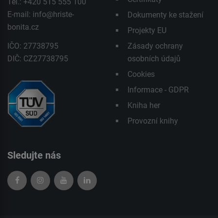
Tel.: +420 515 555 100
E-mail:
info@hriste-
Dokumenty ke stažení
bonita.cz
Projekty EU
IČO: 27738795
Zásady ochrany
DIČ: CZ27738795
osobních údajů
Cookies
Informace - GDPR
Kniha her
Provozní knihy
Sledujte nás