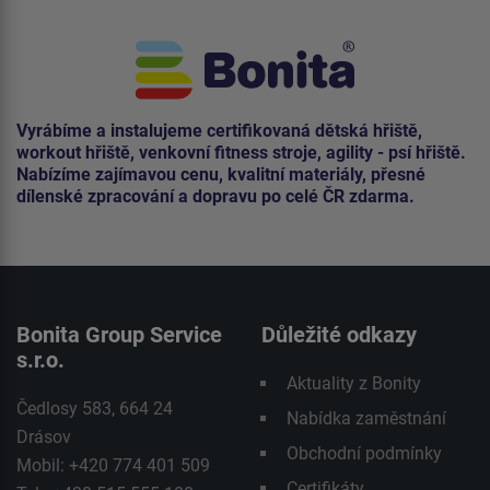
Vyrábíme a instalujeme certifikovaná dětská hřiště,
workout hřiště, venkovní fitness stroje, agility - psí hřiště.
Nabízíme zajímavou cenu, kvalitní materiály, přesné
dílenské zpracování a dopravu po celé ČR zdarma.
Bonita Group Service
Důležité odkazy
s.r.o.
Aktuality z Bonity
Čedlosy 583, 664 24
Nabídka zaměstnání
Drásov
Obchodní podmínky
Mobil: +420 774 401 509
Certifikáty