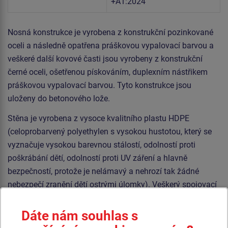
+A1:2024
Nosná konstrukce je vyrobena z konstrukční pozinkované
oceli a následně opatřena práškovou vypalovací barvou a
veškeré další kovové časti jsou vyrobeny z konstrukční
černé oceli, ošetřenou pískováním, duplexním nástřikem
práškovou vypalovací barvou. Tyto konstrukce jsou
uloženy do betonového lože.
Stěna je vyrobena z vysoce kvalitního plastu HDPE
(celoprobarvený polyethylen s vysokou hustotou, který se
vyznačuje vysokou barevnou stálostí, odolností proti
poškrábání dětí, odolností proti UV záření a hlavně
bezpečností, protože je nelámavý a nehrozí tak žádné
nebezpečí zranění dětí ostrými úlomky). Veškerý spojovací
materiál je pozinkovaný nebo nerezový.
Dáte nám souhlas s