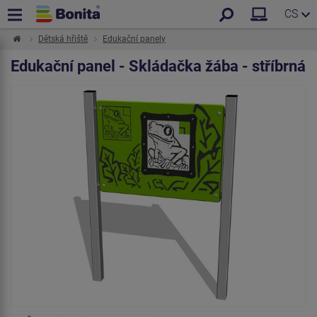
CS
Dětská hřiště
Edukační panely
Edukační panel - Skládačka žába - stříbrná