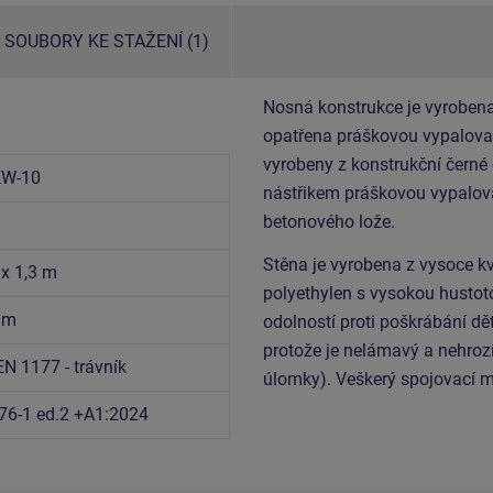
SOUBORY KE STAŽENÍ (1)
Nosná konstrukce je vyrobena
opatřena práškovou vypalovac
vyrobeny z konstrukční černé
KW-10
nástřikem práškovou vypalova
betonového lože.
Stěna je vyrobena z vysoce k
 x 1,3 m
polyethylen s vysokou hustoto
6 m
odolností proti poškrábání dět
protože je nelámavý a nehrozí
EN 1177 - trávník
úlomky). Veškerý spojovací m
76-1 ed.2 +A1:2024