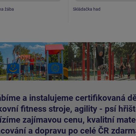
ka žába
Skládačka had
bíme a instalujeme certifikovaná dět
ovní fitness stroje, agility - psí hřišt
zíme zajímavou cenu, kvalitní mater
cování a dopravu po celé ČR zdarm