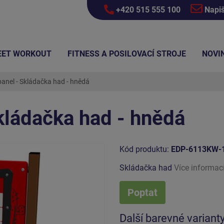
+420 515 555 100
Napi
EET WORKOUT
FITNESS A POSILOVACÍ STROJE
NOVI
anel - Skládačka had - hnědá
kládačka had - hnědá
Kód produktu:
EDP-6113KW-
Skládačka had
Více informac
Poptat
Další barevné variant