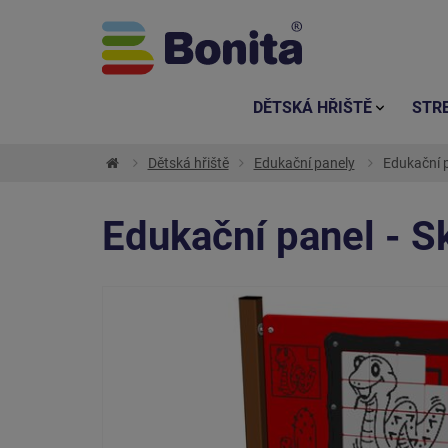
DĚTSKÁ HŘIŠTĚ
STR
Dětská hřiště
Edukační panely
Edukační p
Edukační panel - S