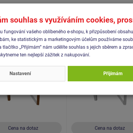
Podobné
zboží
ám souhlas s využíváním cookies, pro
 fungování vašeho oblíbeného e-shopu, k přizpůsobení obsahu
- EDP-6118K-10
Produkt - EDP-6113K-10
bám, ke statistickým a marketingovým účelům používáme soubo
ní panel - Skládačka
Edukační panel - Skládač
 celokovový
- celokovový
a tlačítko „Přijímám“ nám udělíte souhlas s jejich sběrem a zpr
ytneme ten nejlepší zážitek z nakupování.
Nastavení
Přijímám
Cena na dotaz
Cena na dotaz