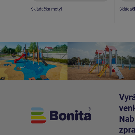
Skládačka motýl
Skládač
Vyrá
venk
Nabí
zpra