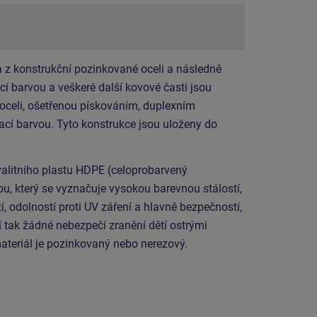
 z konstrukční pozinkované oceli a následně
í barvou a veškeré další kovové časti jsou
 oceli, ošetřenou pískováním, duplexním
cí barvou. Tyto konstrukce jsou uloženy do
valitního plastu HDPE (celoprobarvený
u, který se vyznačuje vysokou barevnou stálostí,
í, odolností proti UV záření a hlavně bezpečností,
 tak žádné nebezpečí zranění dětí ostrými
ateriál je pozinkovaný nebo nerezový.