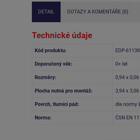
DETAIL
DOTAZY A KOMENTÁŘE (0)
Technické údaje
Kód produktu:
EDP-6113
Doporučený věk:
0+ let
Rozměry:
0,94 x 0,06
Plocha nutná pro montáž:
3,94 x 3,0
Povrch, tlumící pád:
dle normy 
Norma:
ČSN EN 11