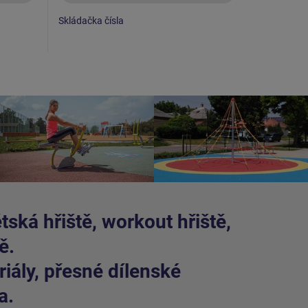
Skládačka čísla
Kreslicí ta
celokovová
varianty ko
ská hřiště, workout hřiště,
ě.
iály, přesné dílenské
a.