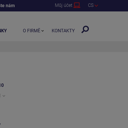
Můj účet
CS
šte nám
NKY
O FIRMĚ
KONTAKTY
10
í
y