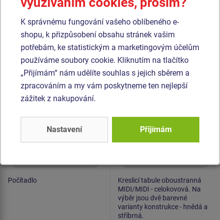
využíváním cookies, prosím?
Podobné
zboží
K správnému fungování vašeho oblíbeného e-
Produkt - EDP-6125K-10
Produkt - KTA-6200K-10
shopu, k přizpůsobení obsahu stránek vašim
Edukační panel -
Kreslicí dvojtabule
potřebám, ke statistickým a marketingovým účelům
Počítadlo - celokovový
oboustranná MIDI/MIDI
používáme soubory cookie. Kliknutím na tlačítko
KTA6200K - celokovová
Novinka
„Přijímám“ nám udělíte souhlas s jejich sběrem a
zpracováním a my vám poskytneme ten nejlepší
zážitek z nakupování.
Nastavení
Přijímám
Cena na dotaz
Cena na dotaz
Počítadlo
Kreslicí tabule oboustranná
MIDI/MIDI - celokovová. Na
výběr jsou dvě barevné
varianty konstrukce - hnědá a
stříbrná.