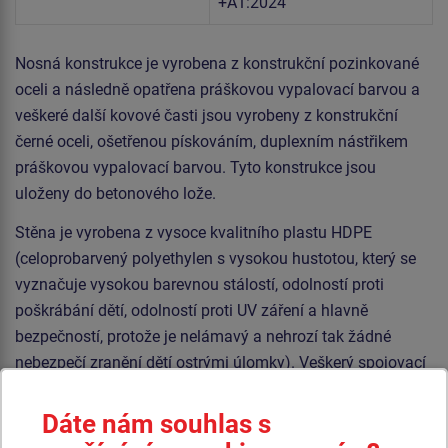
+A1:2024
Nosná konstrukce je vyrobena z konstrukční pozinkované
oceli a následně opatřena práškovou vypalovací barvou a
veškeré další kovové časti jsou vyrobeny z konstrukční
černé oceli, ošetřenou pískováním, duplexním nástřikem
práškovou vypalovací barvou. Tyto konstrukce jsou
uloženy do betonového lože.
Stěna je vyrobena z vysoce kvalitního plastu HDPE
(celoprobarvený polyethylen s vysokou hustotou, který se
vyznačuje vysokou barevnou stálostí, odolností proti
poškrábání dětí, odolností proti UV záření a hlavně
bezpečností, protože je nelámavý a nehrozí tak žádné
nebezpečí zranění dětí ostrými úlomky). Veškerý spojovací
materiál je pozinkovaný nebo nerezový.
Dáte nám souhlas s