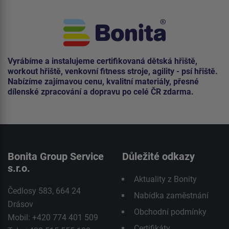
Vyrábíme a instalujeme certifikovaná dětská hřiště,
workout hřiště, venkovní fitness stroje, agility - psí hřiště.
Nabízíme zajímavou cenu, kvalitní materiály, přesné
dílenské zpracování a dopravu po celé ČR zdarma.
Bonita Group Service
Důležité odkazy
s.r.o.
Aktuality z Bonity
Čedlosy 583, 664 24
Nabídka zaměstnání
Drásov
Obchodní podmínky
Mobil: +420 774 401 509
Certifikáty