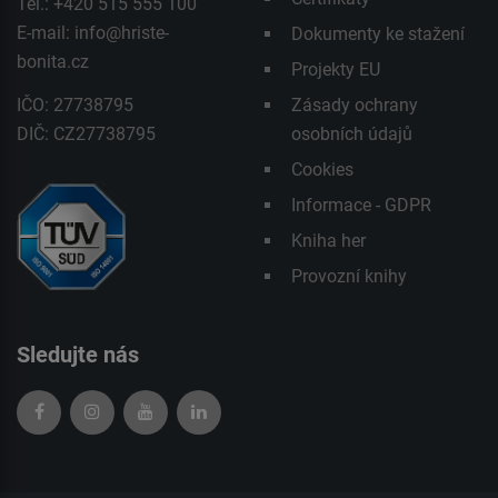
Tel.: +420 515 555 100
E-mail:
info@hriste-
Dokumenty ke stažení
bonita.cz
Projekty EU
IČO: 27738795
Zásady ochrany
DIČ: CZ27738795
osobních údajů
Cookies
Informace - GDPR
Kniha her
Provozní knihy
Sledujte nás