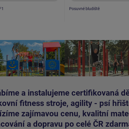
F1
Posuvné bludiště
bíme a instalujeme certifikovaná dět
ovní fitness stroje, agility - psí hřišt
zíme zajímavou cenu, kvalitní mater
cování a dopravu po celé ČR zdarm