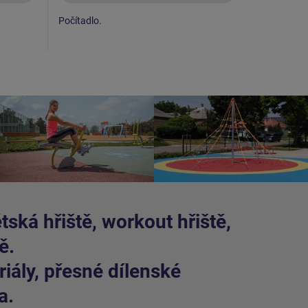
Počítadlo.
Čtyři v do
ská hřiště, workout hřiště,
ě.
iály, přesné dílenské
a.