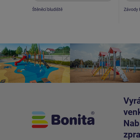
Štěněcí bludiště
Závody 
Vyrá
venk
Nabí
zpra