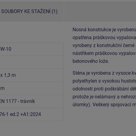
SOUBORY KE STAŽENÍ (1)
Nosná konstrukce je vyrobena
opatřena práškovou vypalovac
vyrobeny z konstrukční černé
KW-10
nástřikem práškovou vypalova
betonového lože.
Stěna je vyrobena z vysoce k
 x 1,3 m
polyethylen s vysokou hustoto
6 m
odolností proti poškrábání dět
protože je nelámavý a nehrozí
EN 1177 - trávník
úlomky). Veškerý spojovací m
76-1 ed.2 +A1:2024