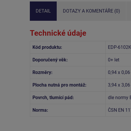
DETAIL
DOTAZY A KOMENTÁŘE (0)
Technické údaje
Kód produktu:
EDP-6102
Doporučený věk:
0+ let
Rozměry:
0,94 x 0,06
Plocha nutná pro montáž:
3,94 x 3,0
Povrch, tlumící pád:
dle normy 
Norma:
ČSN EN 11