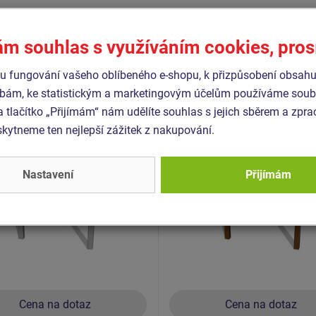
Podobné
zboží
ám souhlas s využíváním cookies, pro
 fungování vašeho oblíbeného e-shopu, k přizpůsobení obsahu
- EDP-6107K-10
Produkt - EDP-6104K-10
bám, ke statistickým a marketingovým účelům používáme soubo
ní panel - Závody F1 -
Edukační panel - Posuvné
ovový
bludiště - celokovový
a tlačítko „Přijímám“ nám udělíte souhlas s jejich sběrem a zpr
ytneme ten nejlepší zážitek z nakupování.
Nastavení
Přijímám
Cena na dotaz
Cena na dotaz