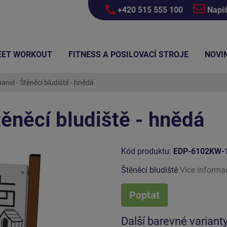
+420 515 555 100
Napi
EET WORKOUT
FITNESS A POSILOVACÍ STROJE
NOVI
anel - Štěněcí bludiště - hnědá
těněcí bludiště - hnědá
Kód produktu:
EDP-6102KW-
Štěněcí bludiště
Více informa
Poptat
Další barevné variant