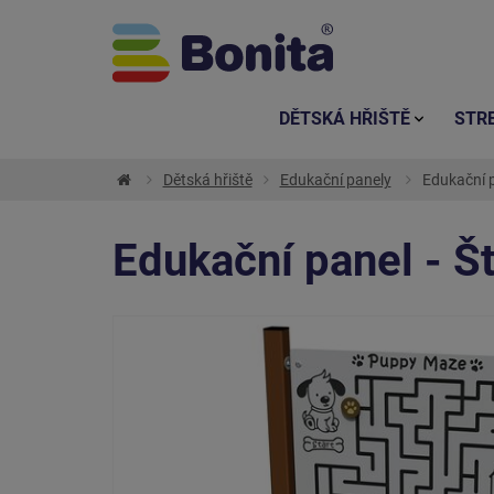
DĚTSKÁ HŘIŠTĚ
STR
Dětská hřiště
Edukační panely
Edukační p
Edukační panel - Š