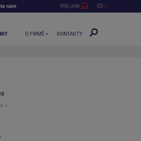
Můj účet
CS
šte nám
NKY
O FIRMĚ
KONTAKTY
10
cí
y