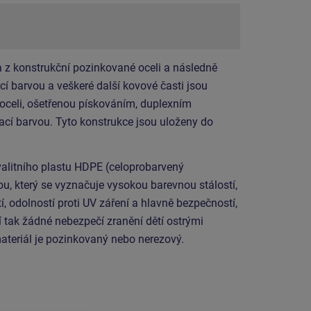
 z konstrukční pozinkované oceli a následně
í barvou a veškeré další kovové časti jsou
 oceli, ošetřenou pískováním, duplexním
cí barvou. Tyto konstrukce jsou uloženy do
valitního plastu HDPE (celoprobarvený
u, který se vyznačuje vysokou barevnou stálostí,
í, odolností proti UV záření a hlavně bezpečností,
 tak žádné nebezpečí zranění dětí ostrými
ateriál je pozinkovaný nebo nerezový.