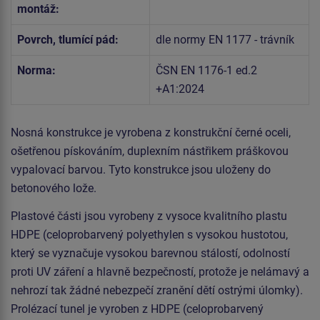
montáž:
Povrch, tlumící pád:
dle normy EN 1177 - trávník
Norma:
ČSN EN 1176-1 ed.2
+A1:2024
Nosná konstrukce je vyrobena z konstrukční černé oceli,
ošetřenou pískováním, duplexním nástřikem práškovou
vypalovací barvou. Tyto konstrukce jsou uloženy do
betonového lože.
Plastové části jsou vyrobeny z vysoce kvalitního plastu
HDPE (celoprobarvený polyethylen s vysokou hustotou,
který se vyznačuje vysokou barevnou stálostí, odolností
proti UV záření a hlavně bezpečností, protože je nelámavý a
nehrozí tak žádné nebezpečí zranění dětí ostrými úlomky).
Prolézací tunel je vyroben z HDPE (celoprobarvený