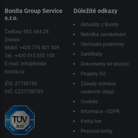
Bonita Group Service
Důležité odkazy
s.r.o.
Aktuality z Bonity
Čedlosy 583, 664 24
Nabídka zaměstnání
Drásov
Obchodní podmínky
Mobil: +420 774 401 509
Certifikáty
Tel.: +420 515 555 100
E-mail:
info@hriste-
Dokumenty ke stažení
bonita.cz
Projekty EU
IČO: 27738795
Zásady ochrany
DIČ: CZ27738795
osobních údajů
Cookies
Informace - GDPR
Kniha her
Provozní knihy