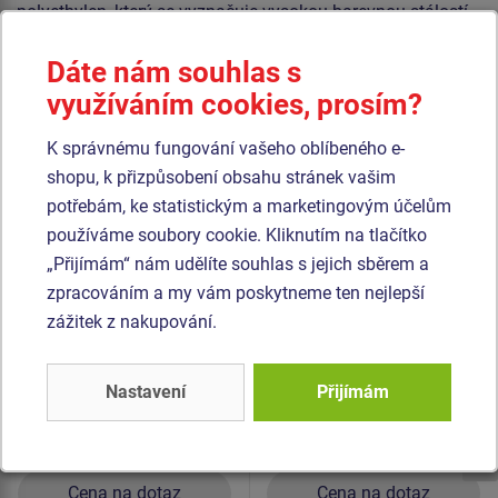
polyethylen, který se vyznačuje vysokou barevnou stálostí
a odolností proti UV záření). Veškerý spojovací materiál je
Dáte nám souhlas s
pozinkovaný nebo nerezový.
využíváním cookies, prosím?
Podobné
zboží
K správnému fungování vašeho oblíbeného e-
shopu, k přizpůsobení obsahu stránek vašim
Produkt - TUP-1002K-10
Produkt - TUP-1008K-10
potřebám, ke statistickým a marketingovým účelům
Tunelový prvek -
Tunelový prvek -
používáme soubory cookie. Kliknutím na tlačítko
Housenka MINI (UV
Chobotnice MINI (UV
„Přijímám“ nám udělíte souhlas s jejich sběrem a
stabilní) TUP1002K -
stabilní) TUP1008K -
zpracováním a my vám poskytneme ten nejlepší
Novinka
Novinka
celokovový
celokovový
zážitek z nakupování.
Nastavení
Přijímám
Cena na dotaz
Cena na dotaz