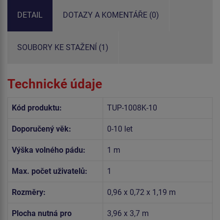
DETAIL
DOTAZY A KOMENTÁŘE (0)
SOUBORY KE STAŽENÍ (1)
Technické údaje
Kód produktu:
TUP-1008K-10
Doporučený věk:
0-10 let
Výška volného pádu:
1 m
Max. počet uživatelů:
1
Rozměry:
0,96 x 0,72 x 1,19 m
Plocha nutná pro
3,96 x 3,7 m