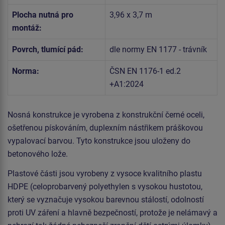
Plocha nutná pro
3,96 x 3,7 m
montáž:
Povrch, tlumící pád:
dle normy EN 1177 - trávník
Norma:
ČSN EN 1176-1 ed.2
+A1:2024
Nosná konstrukce je vyrobena z konstrukční černé oceli,
ošetřenou pískováním, duplexním nástřikem práškovou
vypalovací barvou. Tyto konstrukce jsou uloženy do
betonového lože.
Plastové části jsou vyrobeny z vysoce kvalitního plastu
HDPE (celoprobarvený polyethylen s vysokou hustotou,
který se vyznačuje vysokou barevnou stálostí, odolností
proti UV záření a hlavně bezpečností, protože je nelámavý a