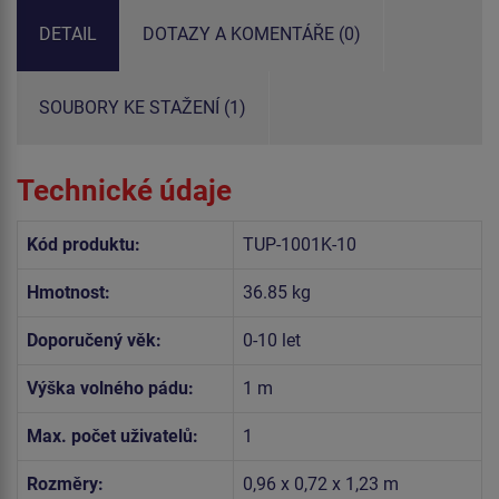
DETAIL
DOTAZY A KOMENTÁŘE (0)
SOUBORY KE STAŽENÍ (1)
Technické údaje
Kód produktu:
TUP-1001K-10
Hmotnost:
36.85 kg
Doporučený věk:
0-10 let
Výška volného pádu:
1 m
Max. počet uživatelů:
1
Rozměry:
0,96 x 0,72 x 1,23 m