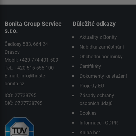
Bonita Group Service
Důležité odkazy
s.r.o.
Aktuality z Bonity
Čedlosy 583, 664 24
Nabídka zaměstnání
Drásov
Obchodní podmínky
Mobil: +420 774 401 509
Certifikáty
Tel.: +420 515 555 100
E-mail:
info@hriste-
Dokumenty ke stažení
bonita.cz
Projekty EU
IČO: 27738795
Zásady ochrany
DIČ: CZ27738795
osobních údajů
Cookies
Informace - GDPR
Kniha her