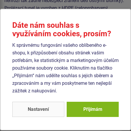
nehrozí tak žádné nebezpečí zranění dětí ostrými úlomky).
Prolézací tunel je vyroben z HDPE (celoprobarvený
polyethylen, který se vyznačuje vysokou barevnou stálostí
a odolností proti UV záření). Veškerý spojovací materiál je
Dáte nám souhlas s
pozinkovaný nebo nerezový.
využíváním cookies, prosím?
K správnému fungování vašeho oblíbeného e-
Podobné
zboží
shopu, k přizpůsobení obsahu stránek vašim
potřebám, ke statistickým a marketingovým účelům
Produkt - TUP-1008K-10
Produkt - TUP-1001K-10
používáme soubory cookie. Kliknutím na tlačítko
Tunelový prvek -
Tunelový prvek -
„Přijímám“ nám udělíte souhlas s jejich sběrem a
Chobotnice MINI (UV
Pejsek MINI (UV
zpracováním a my vám poskytneme ten nejlepší
stabilní) TUP1008K -
stabilní) TUP1001K -
Novinka
Novinka
zážitek z nakupování.
celokovový
celokovový
Nastavení
Přijímám