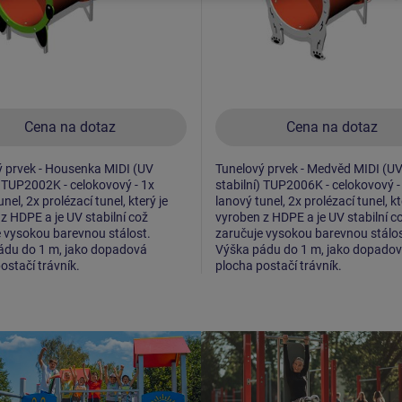
Cena na dotaz
Cena na dotaz
 prvek - Housenka MIDI (UV
Tunelový prvek - Medvěd MIDI (U
) TUP2002K - celokovový - 1x
stabilní) TUP2006K - celokovový -
nel, 2x prolézací tunel, který je
lanový tunel, 2x prolézací tunel, kt
z HDPE a je UV stabilní což
vyroben z HDPE a je UV stabilní c
 vysokou barevnou stálost.
zaručuje vysokou barevnou stálos
ádu do 1 m, jako dopadová
Výška pádu do 1 m, jako dopado
ostačí trávník.
plocha postačí trávník.