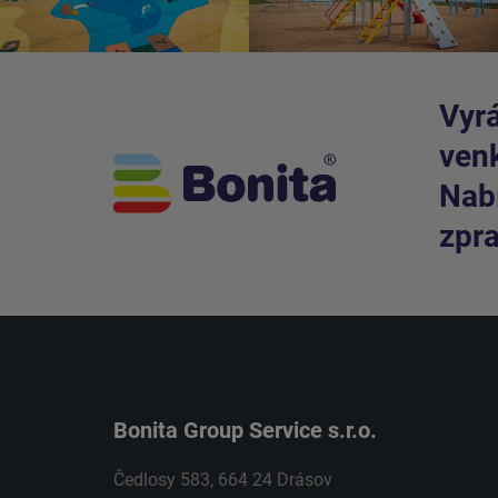
Vyrá
venk
Nabí
zpra
Bonita Group Service s.r.o.
Čedlosy 583, 664 24 Drásov