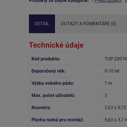
Produkty ze stejné kategorie:
Předcházející
DETAIL
DOTAZY A KOMENTÁŘE (0)
Technické údaje
Kód produktu:
TUP-2001K
Doporučený věk:
0-10 let
Výška volného pádu:
1 m
Max. počet uživatelů:
3
Rozměry:
2,63 x 0,72
Plocha nutná pro montáž:
5,63 x 3,7 