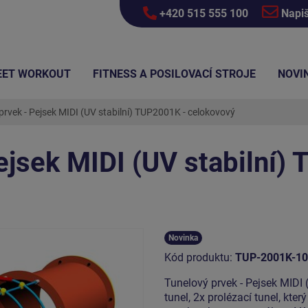
+420 515 555 100
Napi
EET WORKOUT
FITNESS A POSILOVACÍ STROJE
NOVI
prvek - Pejsek MIDI (UV stabilní) TUP2001K - celokovový
ejsek MIDI (UV stabilní)
Novinka
Kód produktu:
TUP-2001K-10
Tunelový prvek - Pejsek MIDI 
tunel, 2x prolézací tunel, kte