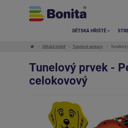
DĚTSKÁ HŘIŠTĚ
STR
Dětská hřiště
Tunelové sestavy
Tunelový 
Tunelový prvek - P
celokovový