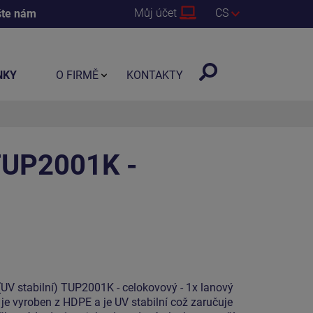
Můj účet
CS
šte nám
NKY
O FIRMĚ
KONTAKTY
 TUP2001K -
(UV stabilní) TUP2001K - celokovový - 1x lanový
rý je vyroben z HDPE a je UV stabilní což zaručuje