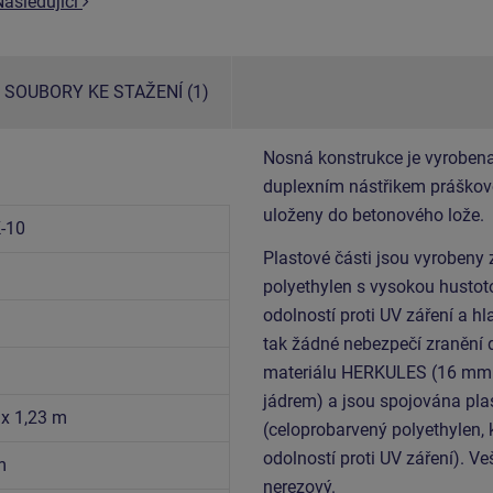
Následující
SOUBORY KE STAŽENÍ (1)
Nosná konstrukce je vyrobena
duplexním nástřikem práškovo
uloženy do betonového lože.
-10
Plastové části jsou vyrobeny
polyethylen s vysokou hustoto
odolností proti UV záření a h
tak žádné nebezpečí zranění d
materiálu HERKULES (16 mm l
jádrem) a jsou spojována plas
 x 1,23 m
(celoprobarvený polyethylen, 
odolností proti UV záření). V
m
nerezový.