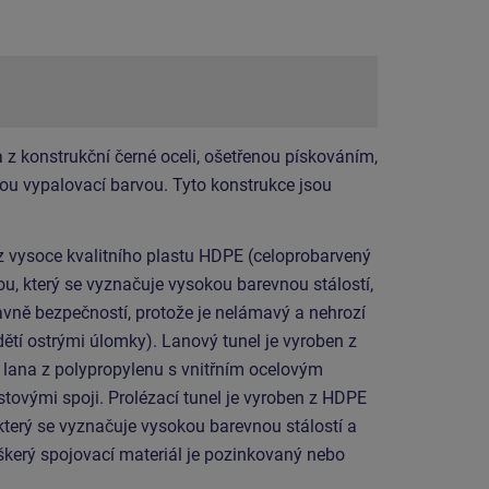
 z konstrukční černé oceli, ošetřenou pískováním,
u vypalovací barvou. Tyto konstrukce jsou
 z vysoce kvalitního plastu HDPE (celoprobarvený
u, který se vyznačuje vysokou barevnou stálostí,
lavně bezpečností, protože je nelámavý a nehrozí
ětí ostrými úlomky). Lanový tunel je vyroben z
ana z polypropylenu s vnitřním ocelovým
tovými spoji. Prolézací tunel je vyroben z HDPE
který se vyznačuje vysokou barevnou stálostí a
eškerý spojovací materiál je pozinkovaný nebo