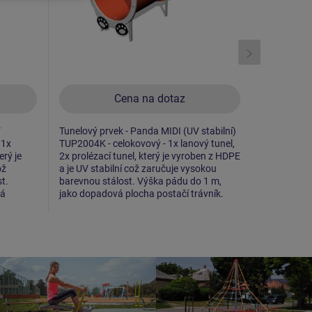
Cena na dotaz
V
Tunelový prvek - Panda MIDI (UV stabilní)
Tunelový prv
 1x
TUP2004K - celokovový - 1x lanový tunel,
TUP2005K - 
erý je
2x prolézací tunel, který je vyroben z HDPE
2x prolézac
ož
a je UV stabilní což zaručuje vysokou
a je UV sta
t.
barevnou stálost. Výška pádu do 1 m,
barevnou s
vá
jako dopadová plocha postačí trávník.
jako dopado