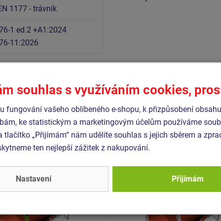
EN 1177 - trávník
76-1 ed.2 +A1:2024
76-11:2026
ám souhlas s využíváním cookies, pro
Podobné
zboží
 fungování vašeho oblíbeného e-shopu, k přizpůsobení obsahu
bám, ke statistickým a marketingovým účelům používáme soubo
- TUP-2002K-10
Produkt - TUP-2006K-10
a tlačítko „Přijímám“ nám udělíte souhlas s jejich sběrem a zpr
ový prvek - Housenka
Tunelový prvek - Medvěd
ytneme ten nejlepší zážitek z nakupování.
UV stabilní) TUP2002K -
(UV stabilní) TUP2006K -
ovový
celokovový
Novinka
Nastavení
Přijímám