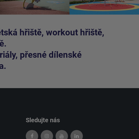
ská hřiště, workout hřiště,
ě.
iály, přesné dílenské
a.
Sledujte nás