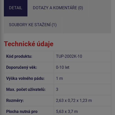
DETAIL
DOTAZY A KOMENTÁŘE (0)
SOUBORY KE STAŽENÍ (1)
Technické údaje
Kód produktu:
TUP-2002K-10
Doporučený věk:
0-10 let
Výška volného pádu:
1 m
Max. počet uživatelů:
3
Rozměry:
2,63 x 0,72 x 1,23 m
Plocha nutná pro
5,63 x 3,7 m