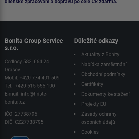
dílenské zpracování a dopravu po celé ČR zdarma.
Bonita Group Service
Důležité odkazy
s.r.o.
Aktuality z Bonity
Čedlosy 583, 664 24
Nabídka zaměstnání
Drásov
Obchodní podmínky
Mobil: +420 774 401 509
Certifikáty
Tel.: +420 515 555 100
E-mail:
info@hriste-
Dokumenty ke stažení
bonita.cz
Projekty EU
IČO: 27738795
Zásady ochrany
DIČ: CZ27738795
osobních údajů
Cookies