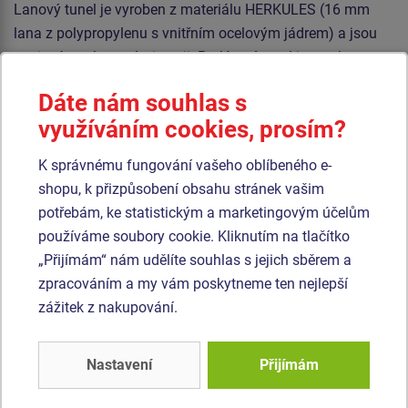
Lanový tunel je vyroben z materiálu HERKULES (16 mm
lana z polypropylenu s vnitřním ocelovým jádrem) a jsou
spojována plastovými spoji. Prolézací tunel je vyroben z
HDPE (celoprobarvený polyethylen, který se vyznačuje
Dáte nám souhlas s
vysokou barevnou stálostí a odolností proti UV záření).
využíváním cookies, prosím?
Veškerý spojovací materiál je pozinkovaný nebo nerezový.
K správnému fungování vašeho oblíbeného e-
Podobné
zboží
shopu, k přizpůsobení obsahu stránek vašim
potřebám, ke statistickým a marketingovým účelům
Produkt - TUP-2001K-10
Produkt - TUP-2002K-10
používáme soubory cookie. Kliknutím na tlačítko
Tunelový prvek -
Tunelový prvek -
„Přijímám“ nám udělíte souhlas s jejich sběrem a
Pejsek MIDI (UV
Housenka MIDI (UV
zpracováním a my vám poskytneme ten nejlepší
stabilní) TUP2001K -
stabilní) TUP2002K -
zážitek z nakupování.
Novinka
Novinka
celokovový
celokovový
Nastavení
Přijímám