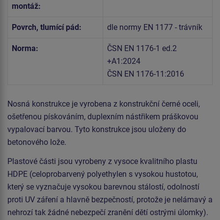
montáž:
Povrch, tlumící pád:
dle normy EN 1177 - trávník
Norma:
ČSN EN 1176-1 ed.2
+A1:2024
ČSN EN 1176-11:2016
Nosná konstrukce je vyrobena z konstrukční černé oceli,
ošetřenou pískováním, duplexním nástřikem práškovou
vypalovací barvou. Tyto konstrukce jsou uloženy do
betonového lože.
Plastové části jsou vyrobeny z vysoce kvalitního plastu
HDPE (celoprobarvený polyethylen s vysokou hustotou,
který se vyznačuje vysokou barevnou stálostí, odolností
proti UV záření a hlavně bezpečností, protože je nelámavý a
nehrozí tak žádné nebezpečí zranění dětí ostrými úlomky).