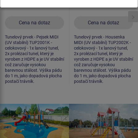
Cena na dotaz
Cena na dotaz
Tunelový prvek - Pejsek MIDI
Tunelový prvek - Housenka
(UV stabilní) TUP2001K -
MIDI (UV stabilní) TUP2002K -
celokovový - 1x lanový tunel,
celokovový - 1x lanový tunel,
2x prolézací tunel, který je
2x prolézací tunel, který je
vyroben z HDPE a je UV stabilní
vyroben z HDPE a je UV stabilní
což zaručuje vysokou
což zaručuje vysokou
barevnou stálost. Výška pádu
barevnou stálost. Výška pádu
do 1 m, jako dopadová plocha
do 1 m, jako dopadová plocha
postačí trávník.
postačí trávník.