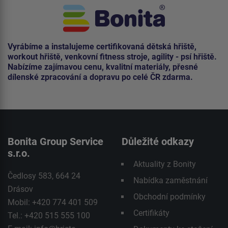
Vyrábíme a instalujeme certifikovaná dětská hřiště,
workout hřiště, venkovní fitness stroje, agility - psí hřiště.
Nabízíme zajímavou cenu, kvalitní materiály, přesné
dílenské zpracování a dopravu po celé ČR zdarma.
Bonita Group Service
Důležité odkazy
s.r.o.
Aktuality z Bonity
Čedlosy 583, 664 24
Nabídka zaměstnání
Drásov
Obchodní podmínky
Mobil: +420 774 401 509
Certifikáty
Tel.: +420 515 555 100