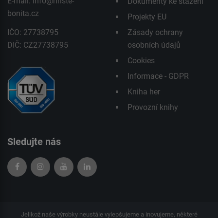
E-mail:
info@hriste-
Dokumenty ke stažení
bonita.cz
Projekty EU
IČO: 27738795
Zásady ochrany
DIČ: CZ27738795
osobních údajů
Cookies
Informace - GDPR
Kniha her
Provozní knihy
Sledujte nás
Jelikož naše výrobky neustále vylepšujeme a inovujeme, některé