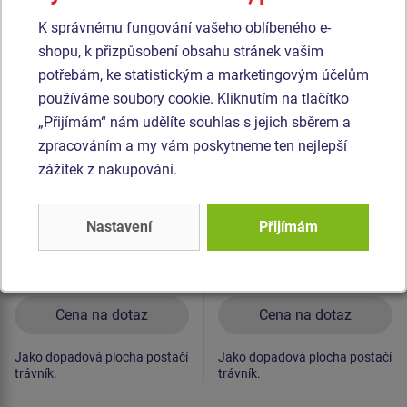
Podobné
zboží
K správnému fungování vašeho oblíbeného e-
shopu, k přizpůsobení obsahu stránek vašim
potřebám, ke statistickým a marketingovým účelům
Produkt - WS-8002K-10
Produkt - WP-8005K-10
používáme soubory cookie. Kliknutím na tlačítko
Street workoutová
Street workoutový
sestava - celokovová
prvek - celokovový
„Přijímám“ nám udělíte souhlas s jejich sběrem a
zpracováním a my vám poskytneme ten nejlepší
zážitek z nakupování.
Nastavení
Přijímám
Cena na dotaz
Cena na dotaz
Jako dopadová plocha postačí
Jako dopadová plocha postačí
trávník.
trávník.