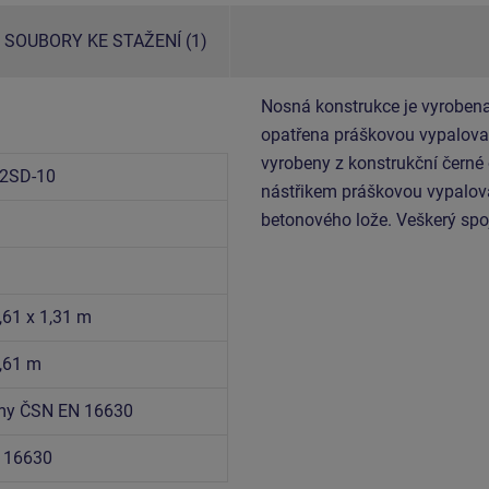
SOUBORY KE STAŽENÍ (1)
Nosná konstrukce je vyrobena
opatřena práškovou vypalovac
vyrobeny z konstrukční černé
2SD-10
nástřikem práškovou vypalova
betonového lože. Veškerý spo
,61 x 1,31 m
3,61 m
rmy ČSN EN 16630
 16630