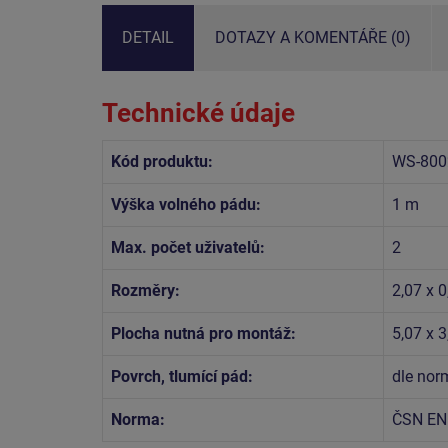
DETAIL
DOTAZY A KOMENTÁŘE (0)
Technické údaje
Kód produktu:
WS-800
Výška volného pádu:
1 m
Max. počet uživatelů:
2
Rozměry:
2,07 x 0
Plocha nutná pro montáž:
5,07 x 
Povrch, tlumící pád:
dle no
Norma:
ČSN EN