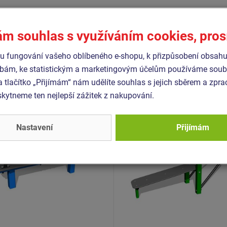
ám souhlas s využíváním cookies, pro
Podobné
zboží
 fungování vašeho oblíbeného e-shopu, k přizpůsobení obsahu
bám, ke statistickým a marketingovým účelům používáme soubo
- WP-8005K-10
Produkt - WS-8004K-10
a tlačítko „Přijímám“ nám udělíte souhlas s jejich sběrem a zpr
 workoutový prvek -
Street workoutová sestav
ytneme ten nejlepší zážitek z nakupování.
ovový
celokovová
Nastavení
Přijímám