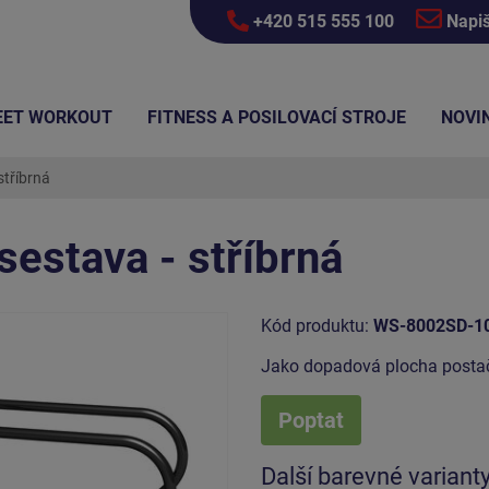
+420 515 555 100
Napi
EET WORKOUT
FITNESS A POSILOVACÍ STROJE
NOVI
stříbrná
sestava - stříbrná
Kód produktu:
WS-8002SD-1
Jako dopadová plocha postač
Poptat
Další barevné variant