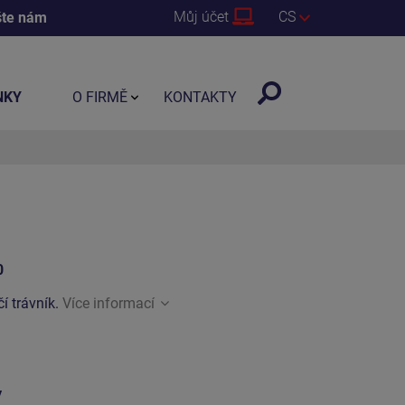
Můj účet
CS
šte nám
NKY
O FIRMĚ
KONTAKTY
0
í trávník.
Více informací
y