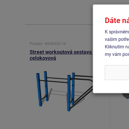
Dáte n
K správnému
vašim potře
Produkt - WS-8002K-10
Produkt 
Kliknutím n
Street workoutová sestava -
Street
my vám posk
celokovová
celok