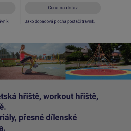
Cena na dotaz
ávník.
Jako dopadová plocha postačí trávník.
Jako dopad
ská hřiště, workout hřiště,
ě.
iály, přesné dílenské
a.