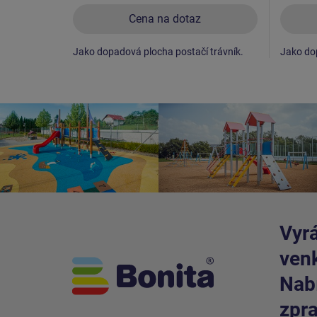
Cena na dotaz
Jako dopadová plocha postačí trávník.
Jako dop
Vyrá
venk
Nabí
zpra