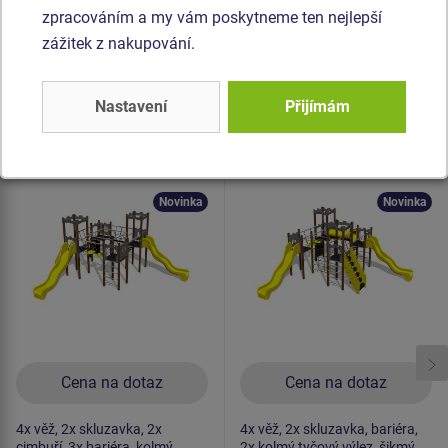
pozinkovaný nebo nerezový.
zpracováním a my vám poskytneme ten nejlepší
zážitek z nakupování.
Podobné
zboží
Nastavení
Přijímám
Produkt - UNH-4010K-15
Produkt - UNH-4018K-15
Herní sestava hrad
Herní sestava hrad
UNH4010K -
UNH4018K -
celokovová
celokovová
Novinka
Novinka
Cena na dotaz
Cena na dotaz
4x věž, 2x skluzavka, 2x
4x věž, 2x skluzavka, bariéra,
cimbuří, 3x bariéra, kolmý
2x kolmý tyčový výlez, šikmý