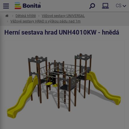
CS
Dětská hřiště
Věžové sestavy UNIVERSAL
Věžové sestavy HRAD s výškou pádu nad 1m
Herní sestava hrad UNH4010KW - hnědá