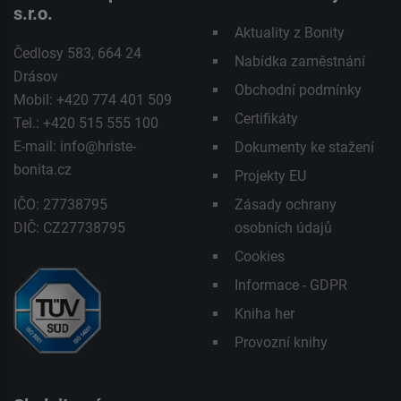
s.r.o.
Aktuality z Bonity
Čedlosy 583, 664 24
Nabídka zaměstnání
Drásov
Obchodní podmínky
Mobil: +420 774 401 509
Certifikáty
Tel.: +420 515 555 100
E-mail:
info@hriste-
Dokumenty ke stažení
bonita.cz
Projekty EU
IČO: 27738795
Zásady ochrany
DIČ: CZ27738795
osobních údajů
Cookies
Informace - GDPR
Kniha her
Provozní knihy