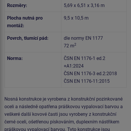
Rozměry:
5,69 x 6,51 x 3,16 m
Plocha nutná pro
9,5 x 10,5 m
montáž:
Povrch, tlumící pád:
dle normy EN 1177
2
72 m
Norma:
ČSN EN 1176-1 ed.2
+A1:2024
ČSN EN 1176-3 ed.2:2018
ČSN EN 1176-11:2015
Nosná konstrukce je vyrobena z konstrukční pozinkované
oceli a následně opatřena práškovou vypalovací barvou a
veškeré další kovové časti jsou vyrobeny z konstrukční
černé oceli, ošetřenou pískováním, duplexním nástřikem
práškovou vypalovací barvou. Tyto konstrukce jsou