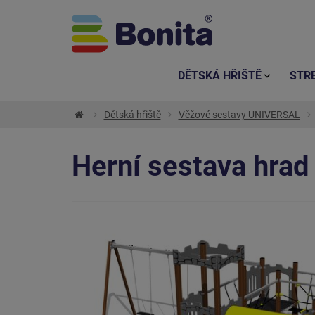
DĚTSKÁ HŘIŠTĚ
STR
Dětská hřiště
Věžové sestavy UNIVERSAL
Herní sestava hra