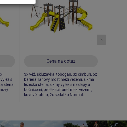
Cena na dotaz
3x
3x věž, skluzavka, tobogán, 3x cimbuří, 6x
5x věž, skl
 výlez s
bariéra, lanový most mezi věžemi, šikmá
most mezi v
ká stěna,
lezecká stěna, šikmý výlez s nášlapy a
věžemi, 2x 
anový
bočnicemi, prolézací tunel mezi věžemi,
síťový výle
kovové ráhno, 2x sedátko Normal.
výlez s náš
2x šikmá le