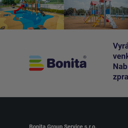
Vyrá
venk
Nabí
zpra
Bonita Group Service s.r.o.