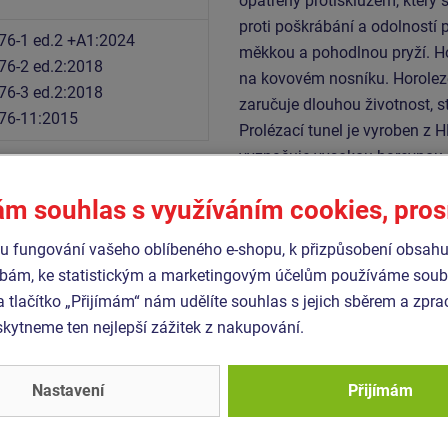
opatřený protiskluzem, který 
proti poškrábání a odolností 
76-1 ed.2 +A1:2024
měkkou a pohodlnou pryží. H
76-2 ed.2:2018
na kovovém nosníku. Horoleze
76-3 ed.2:2018
zaručuje dlouhou životnost, s
76-11:2015
Prolézací tunel je vyroben z 
vyznačuje vysokou barevnou st
spojovací materiál je pozink
ám souhlas s využíváním cookies, pro
 fungování vašeho oblíbeného e-shopu, k přizpůsobení obsahu
Podobné
zboží
bám, ke statistickým a marketingovým účelům používáme soubo
a tlačítko „Přijímám“ nám udělíte souhlas s jejich sběrem a zpr
ytneme ten nejlepší zážitek z nakupování.
- UNH-4018K-15
Produkt - UNH-4010K-15
 sestava hrad UNH4018K -
Herní sestava hrad UNH4
ovová
celokovová
Nastavení
Přijímám
Novinka