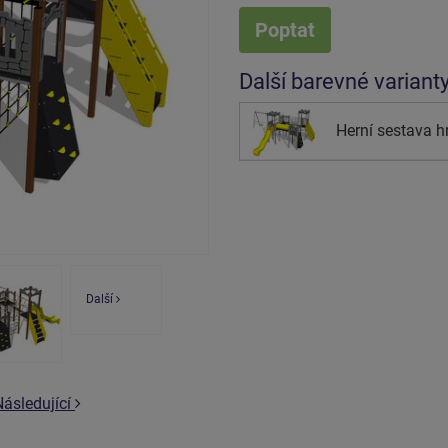
Poptat
Další barevné variant
Herní sestava h
Další
Následující