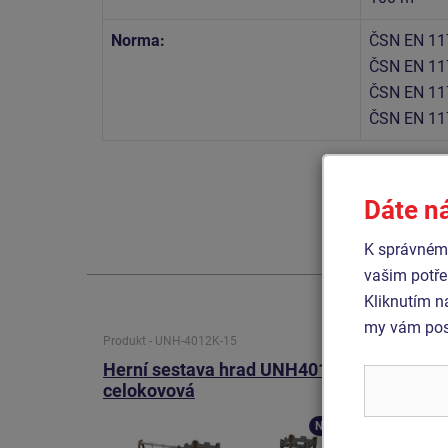
Norma:
ČSN EN 11
ČSN EN 11
ČSN EN 11
ČSN EN 11
Dáte n
K správnému
vašim potře
Kliknutím n
my vám posk
Produkt - UNH-4012K-15
Produkt 
Herní sestava hrad UNH4012K -
Herní
celokovová
celok
Novinka