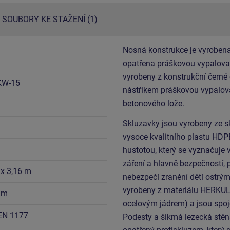
SOUBORY KE STAŽENÍ (1)
Nosná konstrukce je vyrobena
opatřena práškovou vypalovac
vyrobeny z konstrukční černé
KW-15
nástřikem práškovou vypalova
betonového lože.
Skluzavky jsou vyrobeny ze sk
vysoce kvalitního plastu HDP
hustotou, který se vyznačuje 
záření a hlavně bezpečností, 
 x 3,16 m
nebezpečí zranění dětí ostrým
vyrobeny z materiálu HERKUL
5 m
ocelovým jádrem) a jsou spoj
EN 1177
Podesty a šikmá lezecká stěn