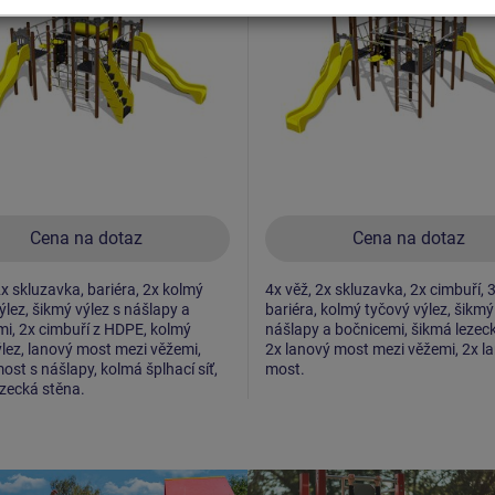
Cena na dotaz
Cena na dotaz
2x skluzavka, bariéra, 2x kolmý
4x věž, 2x skluzavka, 2x cimbuří, 
ýlez, šikmý výlez s nášlapy a
bariéra, kolmý tyčový výlez, šikmý
i, 2x cimbuří z HDPE, kolmý
nášlapy a bočnicemi, šikmá lezec
ýlez, lanový most mezi věžemi,
2x lanový most mezi věžemi, 2x l
ost s nášlapy, kolmá šplhací síť,
most.
zecká stěna.