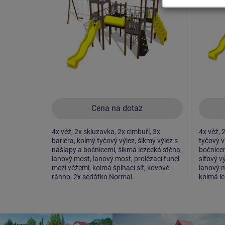
Cena na dotaz
4x věž, 2x skluzavka, 2x cimbuří, 3x
4x věž, 
bariéra, kolmý tyčový výlez, šikmý výlez s
tyčový v
nášlapy a bočnicemi, šikmá lezecká stěna,
bočnicem
lanový most, lanový most, prolézací tunel
síťový v
mezi věžemi, kolmá šplhací síť, kovové
lanový m
ráhno, 2x sedátko Normal.
kolmá le