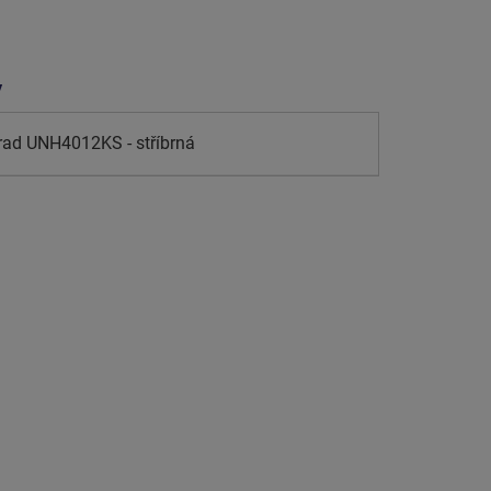
y
rad UNH4012KS - stříbrná