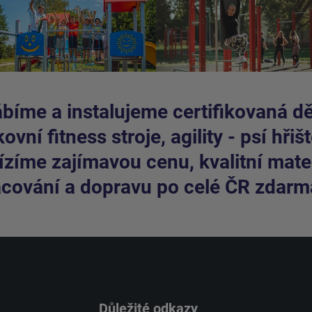
bíme a instalujeme certifikovaná dět
ovní fitness stroje, agility - psí hřišt
zíme zajímavou cenu, kvalitní mater
cování a dopravu po celé ČR zdarm
Důležité odkazy