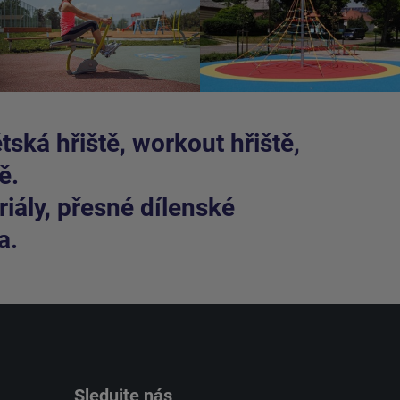
ská hřiště, workout hřiště,
ě.
iály, přesné dílenské
a.
Sledujte nás