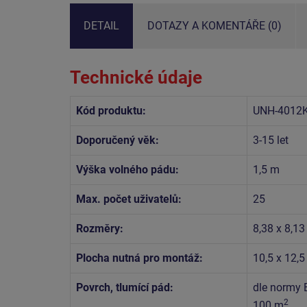
DETAIL
DOTAZY A KOMENTÁŘE (0)
Technické údaje
Kód produktu:
UNH-4012
Doporučený věk:
3-15 let
Výška volného pádu:
1,5 m
Max. počet uživatelů:
25
Rozměry:
8,38 x 8,13
Plocha nutná pro montáž:
10,5 x 12,
Povrch, tlumící pád:
dle normy 
2
100 m