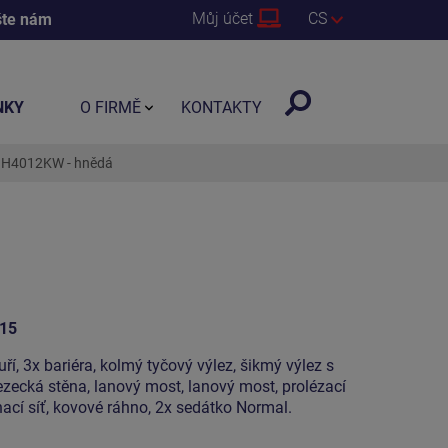
Můj účet
CS
šte nám
NKY
O FIRMĚ
KONTAKTY
UNH4012KW - hnědá
15
ří, 3x bariéra, kolmý tyčový výlez, šikmý výlez s
ezecká stěna, lanový most, lanový most, prolézací
ací síť, kovové ráhno, 2x sedátko Normal.