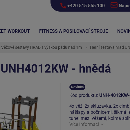
+420 515 555 100
Napi
EET WORKOUT
FITNESS A POSILOVACÍ STROJE
NOVI
Věžové sestavy HRAD s výškou pádu nad 1m
Herní sestava hrad 
d UNH4012KW - hnědá
Novinka
Kód produktu:
UNH-4012KW-
4x věž, 2x skluzavka, 2x cimbu
nášlapy a bočnicemi, šikmá l
tunel mezi věžemi, kolmá šplh
Více informací