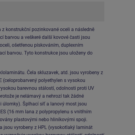
 z konstrukční pozinkované oceli a následně
í barvou a veškeré další kovové časti jsou
 oceli, ošetřenou pískováním, duplexním
cí barvou. Tyto konstrukce jsou uloženy do
lolaminátu. Čela skluzavek, atd. jsou vyrobeny z
E (celoprobarvený polyethylen s vysokou
vysokou barevnou stálostí, odolnosti proti UV
protože je nelámavý a nehrozí tak žádné
i úlomky). Šplhací síť a lanový most jsou
ES (16 mm lana z polypropylenu s vnitřním
ovány plastovými nebo hliníkovými spoji.
a jsou vyrobeny z HPL (vysokotlaký laminát