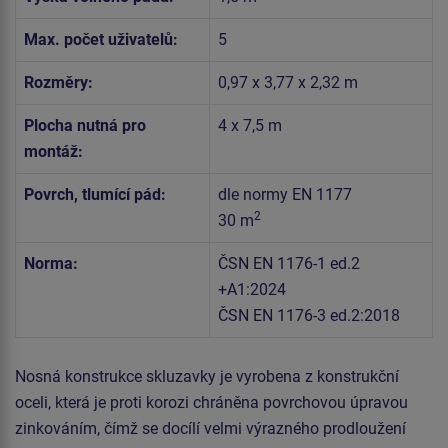
Max. počet uživatelů:
5
Rozměry:
0,97 x 3,77 x 2,32 m
Plocha nutná pro
4 x 7,5 m
montáž:
Povrch, tlumící pád:
dle normy EN 1177
2
30 m
Norma:
ČSN EN 1176-1 ed.2
+A1:2024
ČSN EN 1176-3 ed.2:2018
Nosná konstrukce skluzavky je vyrobena z konstrukční
oceli, která je proti korozi chráněna povrchovou úpravou
zinkováním, čímž se docílí velmi výrazného prodloužení