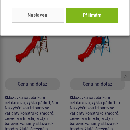
Produkt - KZ-6101K-15
Produkt - KZ-6101K-10
Nastavení
Přijímám
Skluzavka se žebříkem
Skluzavka se žebříkem
KZ6101K - celokovová
KZ6101K - celokovová
(v.p. 1,5 m)
(v.p. 1 m)
Cena na dotaz
Cena na dotaz
Skluzavka se žebříkem -
Skluzavka se žebříkem -
celokovová, výška pádu 1,5 m.
celokovová, výška pádu 1 m.
Na výběr jsou tři barevné
Na výběr jsou tři barevné
varianty konstrukcí (modrá,
varianty konstrukcí (modrá,
červená a hnědá) a čtyři
červená a hnědá) a čtyři
barevné varianty skluzavek
barevné varianty skluzavek
(modrá, žlutá, červená a
(modrá, žlutá, červená a