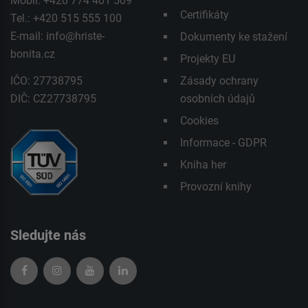
Mobil: +420 774 401 509
Certifikáty
Tel.: +420 515 555 100
E-mail:
info@hriste-
Dokumenty ke stažení
bonita.cz
Projekty EU
IČO: 27738795
Zásady ochrany
DIČ: CZ27738795
osobních údajů
Cookies
Informace - GDPR
Kniha her
Provozní knihy
Sledujte nás