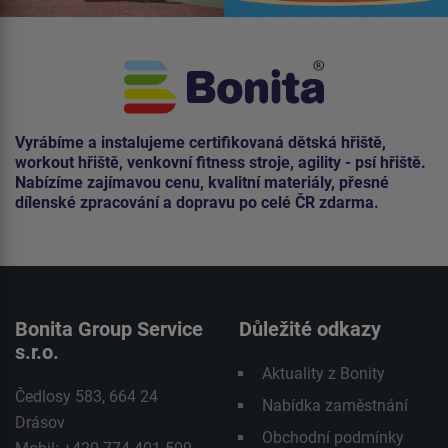
Vyrábíme a instalujeme certifikovaná dětská hřiště,
workout hřiště, venkovní fitness stroje, agility - psí hřiště.
Nabízíme zajímavou cenu, kvalitní materiály, přesné
dílenské zpracování a dopravu po celé ČR zdarma.
Bonita Group Service
Důležité odkazy
s.r.o.
Aktuality z Bonity
Čedlosy 583, 664 24
Nabídka zaměstnání
Drásov
Obchodní podmínky