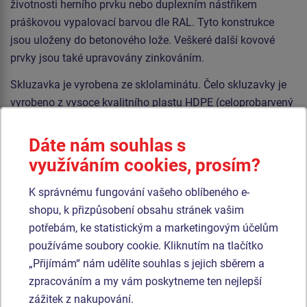
životnosti herního prvku nebo duplexním nástřikem
práškovou vypalovací barvou dle RAL​. Tyto konstrukce
jsou uloženy do betonového lože. Veškeré další kovové
prvky jsou také upravovány zinkováním.
Skluzavka je vyrobena ze sklolaminátu. Čelo skluzavky je
vyrobeno z vysoce kvalitního plastu HDPE (celoprobarvený
polyethylen s vysokou hustotou, který se vyznačuje
vysokou barevnou stálostí, odolností proti UV záření a
Dáte nám souhlas s
hlavně bezpečností, protože je nelámavý a nehrozí tak
využíváním cookies, prosím?
žádné nebezpečí zranění dětí ostrými úlomky). Podesta je
vyrobena z HPL (vysokotlaký laminát opatřený
K správnému fungování vašeho oblíbeného e-
protiskluzem, který se vyznačuje vysokou barevnou
shopu, k přizpůsobení obsahu stránek vašim
stálostí, odolností proti poškrábání a odolností proti vodě).
potřebám, ke statistickým a marketingovým účelům
Veškerý spojovací materiál je pozinkovaný nebo nerezový.
používáme soubory cookie. Kliknutím na tlačítko
„Přijímám“ nám udělíte souhlas s jejich sběrem a
zpracováním a my vám poskytneme ten nejlepší
Podobné
zboží
zážitek z nakupování.