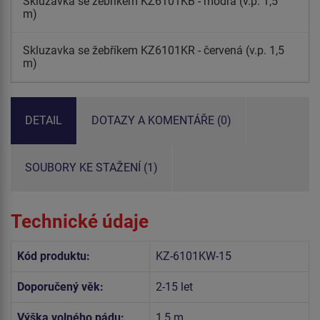
Skluzavka se žebříkem KZ6101KB - modrá (v.p. 1,5
m)
Skluzavka se žebříkem KZ6101KR - červená (v.p. 1,5
m)
DETAIL
DOTAZY A KOMENTÁŘE (0)
SOUBORY KE STAŽENÍ (1)
Technické údaje
Kód produktu:
KZ-6101KW-15
Doporučený věk:
2-15 let
Výška volného pádu:
1,5 m