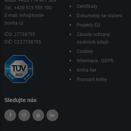
Mobil: +420 774 401 509
Certifikáty
Tel.: +420 515 555 100
E-mail:
info@hriste-
Dokumenty ke stažení
bonita.cz
Projekty EU
IČO: 27738795
Zásady ochrany
DIČ: CZ27738795
osobních údajů
Cookies
Informace - GDPR
Kniha her
Provozní knihy
Sledujte nás