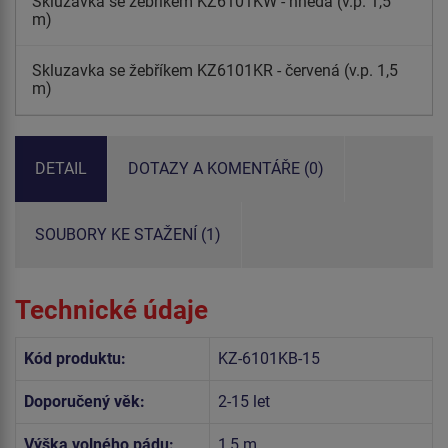
Skluzavka se žebříkem KZ6101KW - hnědá (v.p. 1,5
m)
Skluzavka se žebříkem KZ6101KR - červená (v.p. 1,5
m)
DETAIL
DOTAZY A KOMENTÁŘE (0)
SOUBORY KE STAŽENÍ (1)
Technické údaje
Kód produktu:
KZ-6101KB-15
Doporučený věk:
2-15 let
Výška volného pádu:
1,5 m