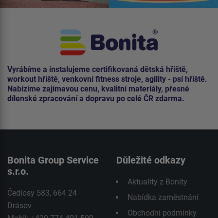
Vyrábíme a instalujeme certifikovaná dětská hřiště,
workout hřiště, venkovní fitness stroje, agility - psí hřiště.
Nabízíme zajímavou cenu, kvalitní materiály, přesné
dílenské zpracování a dopravu po celé ČR zdarma.
Bonita Group Service
Důležité odkazy
s.r.o.
Aktuality z Bonity
Čedlosy 583, 664 24
Nabídka zaměstnání
Drásov
Obchodní podmínky