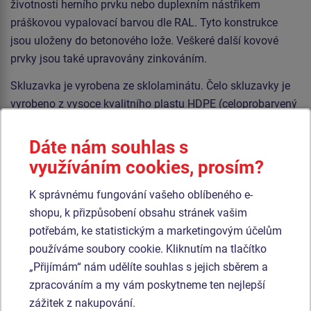
životnosti herního prvku nebo duplexním nástřikem
práškovou vypalovací barvou dle RAL​. Tyto konstrukce
jsou uloženy do betonového lože. Veškeré další kovové
prvky jsou také upravovány zinkováním.
Skluzavka je vyrobena ze sklolaminátu. Čelo skluzavky je
vyrobeno z vysoce kvalitního plastu HDPE (celoprobarvený
polyethylen s vysokou hustotou, který se vyznačuje
vysokou barevnou stálostí, odolností proti UV záření a
Dáte nám souhlas s
hlavně bezpečností, protože je nelámavý a nehrozí tak
využíváním cookies, prosím?
žádné nebezpečí zranění dětí ostrými úlomky). Podesta je
vyrobena z HPL (vysokotlaký laminát opatřený
K správnému fungování vašeho oblíbeného e-
protiskluzem, který se vyznačuje vysokou barevnou
shopu, k přizpůsobení obsahu stránek vašim
stálostí, odolností proti poškrábání a odolností proti vodě).
potřebám, ke statistickým a marketingovým účelům
Veškerý spojovací materiál je pozinkovaný nebo nerezový.
používáme soubory cookie. Kliknutím na tlačítko
„Přijímám“ nám udělíte souhlas s jejich sběrem a
zpracováním a my vám poskytneme ten nejlepší
Podobné
zboží
zážitek z nakupování.