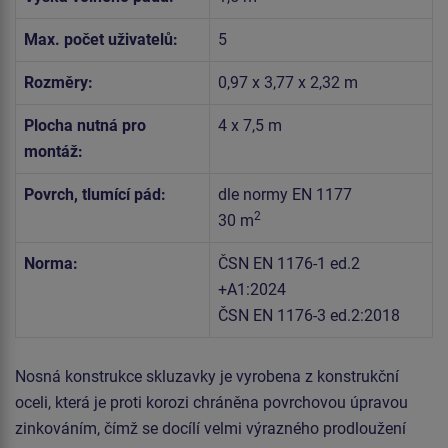
Max. počet uživatelů:
5
Rozměry:
0,97 x 3,77 x 2,32 m
Plocha nutná pro
4 x 7,5 m
montáž:
Povrch, tlumící pád:
dle normy EN 1177
2
30 m
Norma:
ČSN EN 1176-1 ed.2
+A1:2024
ČSN EN 1176-3 ed.2:2018
Nosná konstrukce skluzavky je vyrobena z konstrukční
oceli, která je proti korozi chráněna povrchovou úpravou
zinkováním, čímž se docílí velmi výrazného prodloužení