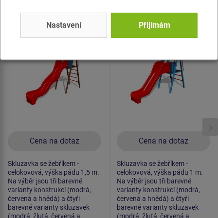
Produkt - KZ-6101K-15
Produkt - KZ-6101K-10
Nastavení
Přijímám
Skluzavka se žebříkem
Skluzavka se žebříkem
KZ6101K - celokovová
KZ6101K - celokovová
(v.p. 1,5 m)
(v.p. 1 m)
Cena na dotaz
Cena na dotaz
Skluzavka se žebříkem -
Skluzavka se žebříkem -
celokovová, výška pádu 1,5 m.
celokovová, výška pádu 1 m.
Na výběr jsou tři barevné
Na výběr jsou tři barevné
varianty konstrukcí (modrá,
varianty konstrukcí (modrá,
červená a hnědá) a čtyři
červená a hnědá) a čtyři
barevné varianty skluzavek
barevné varianty skluzavek
(modrá, žlutá, červená a
(modrá, žlutá, červená a