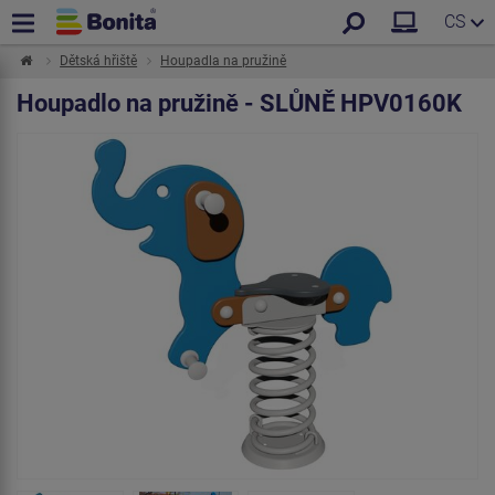
CS
Dětská hřiště
Houpadla na pružině
Houpadlo na pružině - SLŮNĚ HPV0160K