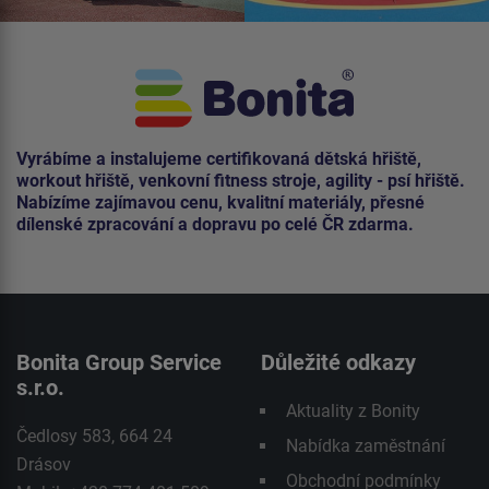
Vyrábíme a instalujeme certifikovaná dětská hřiště,
workout hřiště, venkovní fitness stroje, agility - psí hřiště.
Nabízíme zajímavou cenu, kvalitní materiály, přesné
dílenské zpracování a dopravu po celé ČR zdarma.
Bonita Group Service
Důležité odkazy
s.r.o.
Aktuality z Bonity
Čedlosy 583, 664 24
Nabídka zaměstnání
Drásov
Obchodní podmínky