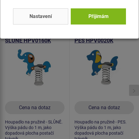
Podobné
zboží
Nastavení
Přijímám
Produkt - HPV-0160K-10
Produkt - HPV-0020K-10
Houpadlo na pružině -
Houpadlo na pružině -
SLŮNĚ HPV0160K
PES HPV0020K
Cena na dotaz
Cena na dotaz
Houpadlo na pružině - SLŮNĚ.
Houpadlo na pružině - PES.
Výška pádu do 1 m, jako
Výška pádu do 1 m, jako
dopadová plocha postačí
dopadová plocha postačí
trávník.
trávník.