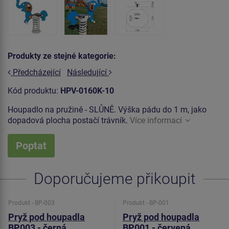
Produkty ze stejné kategorie:
Předcházející
Následující
Kód produktu:
HPV-0160K-10
Houpadlo na pružině - SLŮNĚ. Výška pádu do 1 m, jako
dopadová plocha postačí trávník.
Více informací
Poptat
Doporučujeme přikoupit
Produkt - BP-003
Produkt - BP-001
Pryž pod houpadla
Pryž pod houpadla
BP003 - černá
BP001 - červená