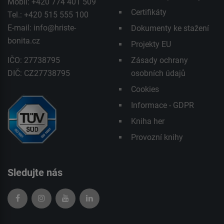
Mobil: +420 774 401 509
Certifikáty
Tel.: +420 515 555 100
E-mail:
info@hriste-
Dokumenty ke stažení
bonita.cz
Projekty EU
IČO: 27738795
Zásady ochrany
DIČ: CZ27738795
osobních údajů
Cookies
Informace - GDPR
Kniha her
Provozní knihy
Sledujte nás