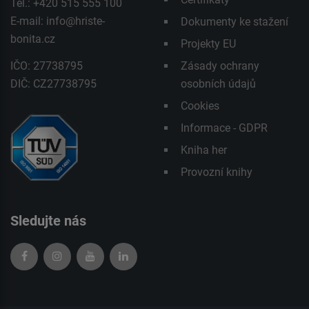
Tel.: +420 515 555 100
E-mail:
info@hriste-
Dokumenty ke stažení
bonita.cz
Projekty EU
IČO: 27738795
Zásady ochrany
DIČ: CZ27738795
osobních údajů
Cookies
Informace - GDPR
Kniha her
Provozní knihy
Sledujte nás