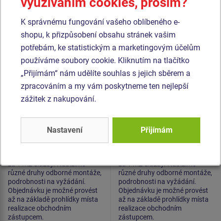
využíváním cookies, prosím?
Produkt - DP-PR-5505R-28
Produkt - DP-PR-5005G-15
Pryžová dlažba
Pryžová dlažba
K správnému fungování vašeho oblíbeného e-
500x500x55 mm (rastr
500x500x50 mm (rastr
shopu, k přizpůsobení obsahu stránek vašim
28 mm, červená, 1,5m)
15 mm, zelená, 1,0m)
potřebám, ke statistickým a marketingovým účelům
používáme soubory cookie. Kliknutím na tlačítko
„Přijímám“ nám udělíte souhlas s jejich sběrem a
zpracováním a my vám poskytneme ten nejlepší
zážitek z nakupování.
Nastavení
Přijímám
Cena na dotaz
Cena na dotaz
Cena a hmotnost jsou uvedeny
Cena a hmotnost jsou uvedeny
za 1 m2 dlažby. Nabízíme
za 1 m2 dlažby. Nabízíme
různé druhy odborné montáže,
různé druhy odborné montáže,
podrobnosti na vyžádání.
podrobnosti na vyžádání.
Objednávku je možné provést
Objednávku je možné provést
až na základě prohlídky místa
až na základě prohlídky místa
realizace obchodním
realizace obchodním
zástupcem.
zástupcem.