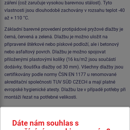
záření (což zaručuje vysokou barevnou stálost). Tyto
vlastnosti jsou dlouhodobě zachovány v rozsahu teplot -40
až + 110 °C.
Základní barevné provedení protipádové pryžové dlažby je
černá, červená a zelená. Dlažbu je možno uložit na
připravené štěrkové nebo pískové podloží, ale i betonový
nebo asfaltový povrch. Dlažbu je možno spojovat
přiloženými plastovými kolíky (16 ks/m2 jsou součástí
dodávky, tloušťka dlažby od 30 mm). Všechny dlažby jsou
certifikovány podle normy ČSN EN 1177 u renomované
akreditační společnosti TUV SÜD CZECH a mají platné
evropské hygienické atesty. Dlažbu lze v případě potřeby při
montáži řezat na potřebné velikosti.
Podobné
zboží
Dáte nám souhlas s