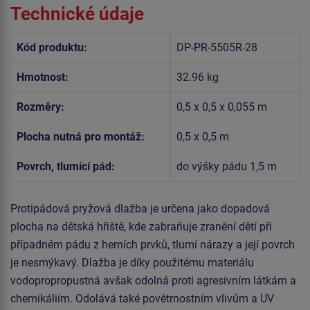
Technické údaje
Kód produktu:
DP-PR-5505R-28
Hmotnost:
32.96 kg
Rozměry:
0,5 x 0,5 x 0,055 m
Plocha nutná pro montáž:
0,5 x 0,5 m
Povrch, tlumící pád:
do výšky pádu 1,5 m
Protipádová pryžová dlažba je určena jako dopadová
plocha na dětská hřiště, kde zabraňuje zranění dětí při
případném pádu z herních prvků, tlumí nárazy a její povrch
je nesmýkavý. Dlažba je díky použitému materiálu
vodopropropustná avšak odolná proti agresivním látkám a
chemikáliím. Odolává také povětrnostním vlivům a UV