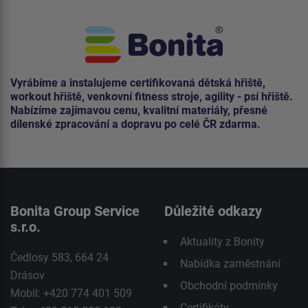
Vyrábíme a instalujeme certifikovaná dětská hřiště,
workout hřiště, venkovní fitness stroje, agility - psí hřiště.
Nabízíme zajímavou cenu, kvalitní materiály, přesné
dílenské zpracování a dopravu po celé ČR zdarma.
Bonita Group Service
Důležité odkazy
s.r.o.
Aktuality z Bonity
Čedlosy 583, 664 24
Nabídka zaměstnání
Drásov
Obchodní podmínky
Mobil: +420 774 401 509
Certifikáty