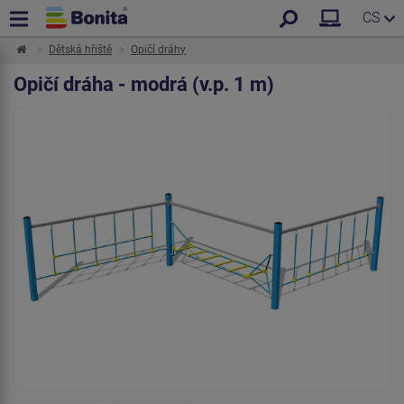
CS
Dětská hřiště
Opičí dráhy
Opičí dráha - modrá (v.p. 1 m)