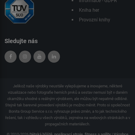
Informace - GDPR
Kniha her
Provozní knihy
Sledujte nás
Jelikož naše výrobky neustále vylepšujeme a inovujeme, některé
vizualizace nebo fotografie herních prvků a sestav nemusí být v daném
okamžiku shodné s reálným výrobkem, ale můžou být nepatrně odlišné.
Stejně tak barevné provedení výrobků je možno měnit. Proto si společnost
Bonita Group Service s.r.o. vyhrazuje právo změn, a to jak technického
řešení, tak i vzhledu u všech výrobků, zejména na webových stránkách a v
propagačních materiálech.
© 2010-2026
Dětská hřiště, posilovací stroje, fitness a agility | Výrobce