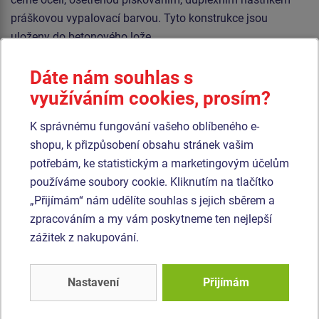
práškovou vypalovací barvou. Tyto konstrukce jsou
uloženy do betonového lože.
Lana jsou vyrobena z materiálu HERKULES (16 mm lana z
Dáte nám souhlas s
polypropylenu s vnitřním ocelovým jádrem) a jsou
využíváním cookies, prosím?
spojována plastovými spoji. Veškerý spojovací materiál je
pozinkovaný nebo nerezový.
K správnému fungování vašeho oblíbeného e-
shopu, k přizpůsobení obsahu stránek vašim
Podobné
zboží
potřebám, ke statistickým a marketingovým účelům
používáme soubory cookie. Kliknutím na tlačítko
„Přijímám“ nám udělíte souhlas s jejich sběrem a
Produkt - OPD-8301K-10
Produkt - OPD-8404K-10
zpracováním a my vám poskytneme ten nejlepší
Opičí dráha -
Opičí dráha -
celokovová (v.p. 1 m)
celokovová (v.p. 1 m)
zážitek z nakupování.
Novinka
Novinka
Nastavení
Přijímám