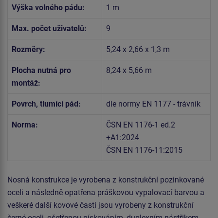
Výška volného pádu:
1 m
Max. počet uživatelů:
9
Rozměry:
5,24 x 2,66 x 1,3 m
Plocha nutná pro
8,24 x 5,66 m
montáž:
Povrch, tlumící pád:
dle normy EN 1177 - trávník
Norma:
ČSN EN 1176-1 ed.2
+A1:2024
ČSN EN 1176-11:2015
Nosná konstrukce je vyrobena z konstrukční pozinkované
oceli a následně opatřena práškovou vypalovací barvou a
veškeré další kovové časti jsou vyrobeny z konstrukční
černé oceli, ošetřenou pískováním, duplexním nástřikem