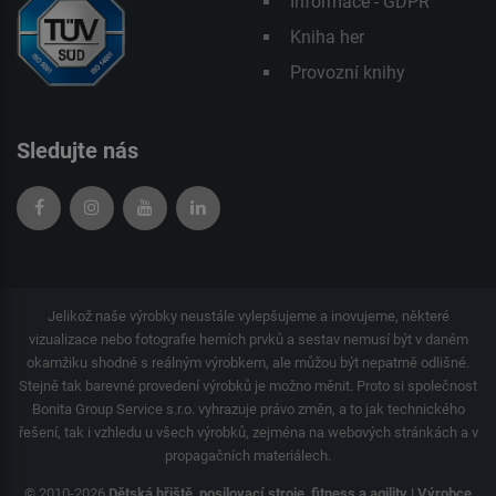
Informace - GDPR
Kniha her
Provozní knihy
Sledujte nás
Jelikož naše výrobky neustále vylepšujeme a inovujeme, některé
vizualizace nebo fotografie herních prvků a sestav nemusí být v daném
okamžiku shodné s reálným výrobkem, ale můžou být nepatrně odlišné.
Stejně tak barevné provedení výrobků je možno měnit. Proto si společnost
Bonita Group Service s.r.o. vyhrazuje právo změn, a to jak technického
řešení, tak i vzhledu u všech výrobků, zejména na webových stránkách a v
propagačních materiálech.
© 2010-2026
Dětská hřiště, posilovací stroje, fitness a agility | Výrobce