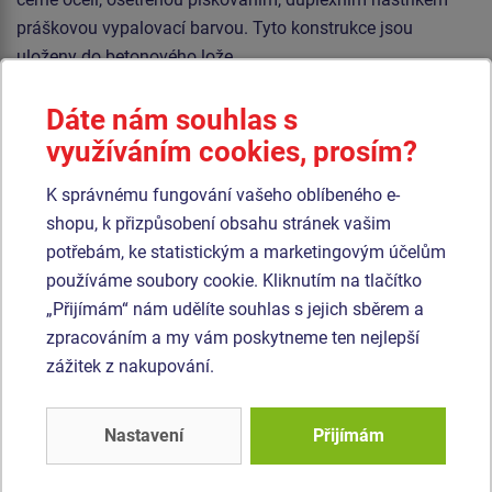
práškovou vypalovací barvou. Tyto konstrukce jsou
uloženy do betonového lože.
Lana jsou vyrobena z materiálu HERKULES (16 mm lana z
Dáte nám souhlas s
polypropylenu s vnitřním ocelovým jádrem) a jsou
využíváním cookies, prosím?
spojována plastovými spoji. Veškerý spojovací materiál je
pozinkovaný nebo nerezový.
K správnému fungování vašeho oblíbeného e-
shopu, k přizpůsobení obsahu stránek vašim
Podobné
zboží
potřebám, ke statistickým a marketingovým účelům
používáme soubory cookie. Kliknutím na tlačítko
„Přijímám“ nám udělíte souhlas s jejich sběrem a
Produkt - OPD-8301K-10
Produkt - OPD-8404K-10
zpracováním a my vám poskytneme ten nejlepší
Opičí dráha -
Opičí dráha -
celokovová (v.p. 1 m)
celokovová (v.p. 1 m)
zážitek z nakupování.
Novinka
Novinka
Nastavení
Přijímám