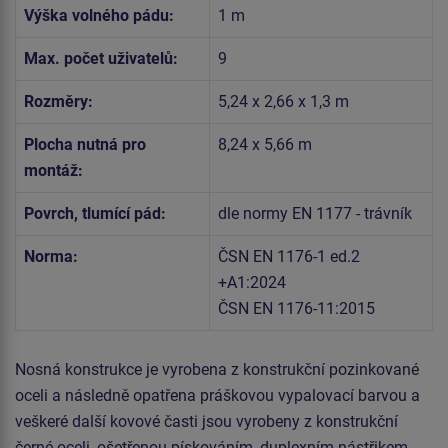
Výška volného pádu:
1 m
Max. počet uživatelů:
9
Rozměry:
5,24 x 2,66 x 1,3 m
Plocha nutná pro
8,24 x 5,66 m
montáž:
Povrch, tlumící pád:
dle normy EN 1177 - trávník
Norma:
ČSN EN 1176-1 ed.2
+A1:2024
ČSN EN 1176-11:2015
Nosná konstrukce je vyrobena z konstrukční pozinkované
oceli a následně opatřena práškovou vypalovací barvou a
veškeré další kovové časti jsou vyrobeny z konstrukční
černé oceli, ošetřenou pískováním, duplexním nástřikem